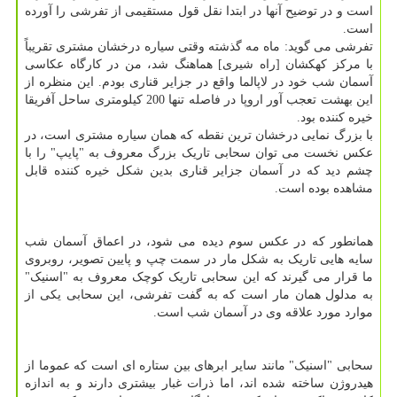
است و در توضیح آنها در ابتدا نقل قول مستقیمی از تفرشی را آورده
است.
تفرشی می گوید: ماه مه گذشته وقتی سیاره درخشان مشتری تقریباً
با مرکز کهکشان [راه شیری] هماهنگ شد، من در کارگاه عکاسی
آسمان شب خود در لاپالما واقع در جزایر قناری بودم. این منظره از
این بهشت تعجب آور اروپا در فاصله تنها 200 کیلومتری ساحل آفریقا
خیره کننده بود.
با بزرگ نمایی درخشان ترین نقطه که همان سیاره مشتری است، در
عکس نخست می توان سحابی تاریک بزرگ معروف به "پایپ" را با
چشم دید که در آسمان جزایر قناری بدین شکل خیره کننده قابل
مشاهده بوده است.
همانطور که در عکس سوم دیده می شود، در اعماق آسمان شب
سایه هایی تاریک به شکل مار در سمت چپ و پایین تصویر، روبروی
ما قرار می گیرند که این سحابی تاریک کوچک معروف به "اسنیک"
به مدلول همان مار است که به گفت تفرشی، این سحابی یکی از
موارد مورد علاقه وی در آسمان شب است.
سحابی "اسنیک" مانند سایر ابرهای بین ستاره ای است که عموما از
هیدروژن ساخته شده اند، اما ذرات غبار بیشتری دارند و به اندازه