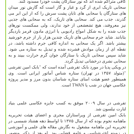
کافی متراکم شده اند که نور ستارگان پشت خودرا مسدود کنند.
سحابی تاریک ابری از گرد و غبار و گاز است که گازش نور میدان
های ستارگان یا سحابی های تابان پشت سرش را که از این ابر می
گذرند، جذب می کند. سحابی های تاریک، که به سحابی های جذبی
نیز معروفند، هیچ تشعشعی از خود ندارند، ولی ممکنست نورهای
جذب شده را به شکل امواج رادیویی یا انرژی مادون قرمز باردیگر
بتابانند. شاید جرم سحابی های تاریک چندین هزار بار از جرم خورشید
بیشتر باشد. اگر یک سحابی به اندازه کافی جرم داشته باشد، در
نقطه ای از زمان موادش فشرده شده و تبدیل به ستاره می شود.
شاید سپس سحابی تاریک با ستارگان جوان گرم حرارت ببیند و به
سحابی نشری درخشانی تبدیل گردد.
در ویکی پدیا در مورد بابک تفرشی آمده است که "بابک امین تفرشی
"(متولد ۱۳۵۷ در تهران) ستاره شناس آماتور ایرانی است. وی
همینطور عضو هیئت امنای ستاره شناسان بدون مرز و مدیر پروژه
عکاسی جهان در شب یا TWAN است.
تفرشی در سال ۲۰۰۹ موفق به کسب جایزه عکاسی علمی بنیاد
لنارت نیلسون شد.
بابک امین تفرشی از ویراستاران مجری و اعضای هیئت تحریریه
ماهنامه نجوم بوده که از سال ۱۳۷۵ تا اواسط دهه هشتاد شمسی در
تحریریه این ماهنامه مشغول به نگارش مقاله های علمی و آموزشی
در زمینه اخترشناسی و علوم فضایی بود. او بعد از دکتر منصور