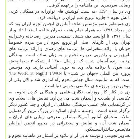
وصالی سردبیری این ماهنامه را برعهده گرفت.
وی در سال 1394 «به سبب کوشش های نوآورانه در همگانی کردن
دانش نجوم » جایزه ترویج علم ایران را دریافت کرد.
وی همینطور عضو مؤسس شاخه آماتوری انجمن نجوم ایران بود که
در مرداد ۱۳۹۱ به همراه تمام هیئت دبیران شاخه استعفا داد و از
سال ۱۳۷۶ تا اواسط دهه هشتاد شمسی مدرس رصدخانه زعفرانیه
تهران بود. از کارهای اصلی او ترویج نجوم در بین مردم خصوصاً
جوانان با ارائه سخنرانی ها، برنامه های رصدی و ارائه برنامه های
تلویزیونی و رادیویی درباره نجوم و به زبان ساده است. بینندگان
برنامه زنده آسمان شب، که از سال ۱۳۸۰ از شبکه ۴ سیما پخش
می شود، با برنامه های وی به خوبی آشنایی دارند. وی مؤسس
پروژه بین الملی «جهان در شب» یا the World at Night) TWAN)
است که به مناسبت سال جهانی نجوم راه اندازی شد و الان یکی از
موفق ترین پروژه های عکاسی نجومی دنیا است.
وی در کنار کار روزنامه نگاری علمی و همگانی کردن نجوم، به
عکاسی از طبیعت و آسمان شب می پردازد. نمایش های اسلاید وی
در گردهمایی های علمی-فرهنگی مختلفی در ایران و چند کشور دیگر
برگزار شده است، ازجمله نمایش اسلاید در بزرگ ترین گردهمایی
سالانه منجمان آماتور آمریکا بمنظور معرفی زیبایی های ایران و
آسمان شب آن، و نمایش و سخنرانی در مجمع انجمن ایرانیان
متخصص سانفرانسیسکو.
تصاویر نجومی و نوشته هایی از او علاوه بر انتشار در ماهنامه نجوم و