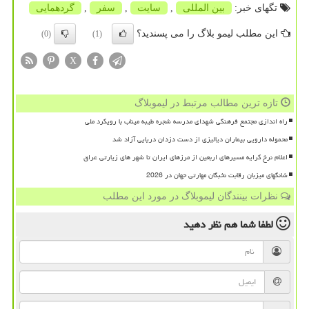
تگهای خبر:
بین المللی
,
سایت
,
سفر
,
گردهمایی
این مطلب لیمو بلاگ را می پسندید؟
(0)
(1)
X
تازه ترین مطالب مرتبط در لیموبلاگ
راه اندازی مجتمع فرهنگی شهدای مدرسه شجره طیبه میناب با رویکرد ملی
محموله دارویی بیماران دیالیزی از دست دزدان دریایی آزاد شد
اعلام نرخ کرایه مسیرهای اربعین از مرزهای ایران تا شهر های زیارتی عراق
شانگهای میزبان رقابت نخبگان مهارتی جهان در 2026
نظرات بینندگان لیموبلاگ در مورد این مطلب
لطفا شما هم
نظر دهید