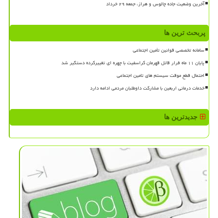
آخرین وضعیت جاده چالوس و هراز، جمعه ۲۹ خرداد
پربحث ترین ها
سامانه تخصصی قوانین تأمین اجتماعی
پایان ۱۱ ماه فرار قاتل قهرمان کراسفیت با چهره ای تغییرکرده دستگیر شد
احتمال قطع موقت سیستم های تامین اجتماعی
خدمات درمانی اربعین با مشارکت داوطلبان مردمی ادامه دارد
جدیدترین ها