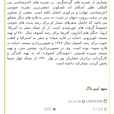
شماری از نشریه های گردشگری، در نشریه های اخترشناسی بین
المللی نظیر اسکای اند تلسکوپ (معتبرترین نشریه عمومی
اخترشناسی جهان) و مرکوری انتشار یافته است. بعضی از تصاویر
وی در سایت پروژه «جهان در شب» به
سفر
به قاره های دیگر متعلق
می باشد که حاصل سفرهای بسیار او برای رصد پدیده های نجومی
خصوصاً گرفت های خورشیدی است. از آن جمله سفر به آمریکا،
اروپا، جنگل های آمازون، آفریقا برای رصد کسوف سال ۱۳۸۰و تهیه
مستند تلویزیونی «سایه در قاره سیاه» و سفر به استرالیا و قطب
جنوب برای رصد کسوف سال ۱۳۸۲ و تصویربرداری مستند «سایه در
قاره سپید» بوده است. وی در تصویربرداری، نوشتن متن، و تهیه
مستند سیزده قسمتی «جویندگان کسوف» که به تهیه کنندگی و
کارگردانی برادران صفاریان پور در بهار ۱۳۹۰ از شبکه چهار سیما
پخش گردید، مشارکت داشته است.
منبع:
لیمو بلاگ
1399/03/08
13:11:19
3357
/ 5
5.0