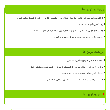
پربیننده ترین ها
85درصد آب مصرفی کشور به بخش کشاورزی اختصاص دارد، آن هم با قیمت خیلی پایین
چرا کدئین کم شده است؟
وقتی جام جهانی با مرگبارترین زلزله های جهان گره خورد از مکزیک تا منجیل
آخرین وضعیت جاده چالوس و هراز، جمعه ۲۹ خرداد
پربحث ترین ها
سامانه تخصصی قوانین تأمین اجتماعی
پایان ۱۱ ماه فرار قاتل قهرمان کراسفیت با چهره ای تغییرکرده دستگیر شد
احتمال قطع موقت سیستم های تامین اجتماعی
خدمات درمانی اربعین با مشارکت داوطلبان مردمی ادامه دارد
جدیدترین ها