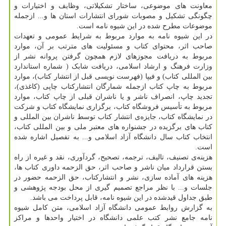
معاونت های موضوعی، ساختار تشکیلاتی، وظایف و اختیارات و
چگونگی تشکیل و مصوبات شورای انتشارات استان ها و... ازجمله
موضوعات مطرح شده در این شیوه نامه است.
در این شیوه نامه به موارد مربوط به شرایط عمومی و تعهدات
صاحب اثر، محتوای کتاب و مسئولیت های مترتب بر آن، موارد
مربوط به دریافت مجوزهای لازم همچون گرفتن پروانه نشر از
وزارت فرهنگ و ارشاد اسلامی، دریافت شابک ( شماره استاندارد
بین المللی کتاب) و فیپا (فهرست نویسی قبل از انتشار کتاب)، موارد
مربوط به چاپ کتاب ازجمله شمارگان انتشارکتاب چاپی (کاغذی)،
تجدید چاپ، انصراف ناشر و یا ناشران قبلی از چاپ کتاب، موارد
مربوط به تأسیس فروشگاه کتاب، برگزاری نمایشگاه کتاب و شرکت
در نمایشگاه کتاب، جایزه‌ی انتشار کتاب توسط ناشران بین المللی و
کتاب های برگزیده در جشنواره های معتبر ملی و بین المللی کتاب،
انتخاب کتاب سال دانشگاه آزاد اسلامی و... به تفصیل اشاره شده
است.
هزینه‌ی تصنیف، تالیف، ترجمه، تصحیح، گردآوری، نقد و غیره از راه
بستن قرارداد میان ناشر و صاحب اثر، حق الزحمه داوری کتاب ها،
هزینه های آماده سازی، نشر و انتشارکتاب، حق الزحمه حضور در
جلسات و... با نظر مراجع تصمیم گیری از محل بودجه پژوهشی و
طبق جداول قیدشده در این شیوه نامه، قابل پرداخت می باشد.
به گزارش روابط عمومی دانشگاه آزاد اسلامی، متن کامل شیوه
نامه جامع نشر کتب علمی دانشگاه در اختیار واحدها و مراکز