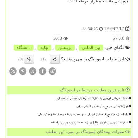
آموزشی دانشگاه قرار گرفته است.
1399/03/17
14:38:26
3073
/ 5
5.0
تگهای خبر:
بین المللی
,
پژوهش
,
تولید
,
دانشگاه
این مطلب لیمو بلاگ را می پسندید؟
(0)
(1)
X
تازه ترین مطالب مرتبط در لیموبلاگ
خدمات درمانی اربعین با مشارکت داوطلبان مردمی ادامه دارد
طرز نگهداری صحیح داروها در گرمای عراق
راه اندازی مجتمع فرهنگی شهدای مدرسه شجره طیبه میناب با رویکرد ملی
محموله دارویی بیماران دیالیزی از دست دزدان دریایی آزاد شد
نظرات بینندگان لیموبلاگ در مورد این مطلب