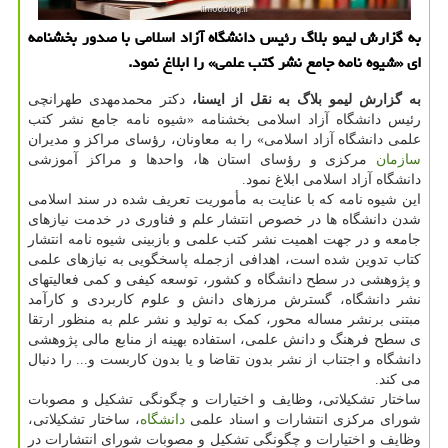
به گزارش لیمو بلاگ رئیس دانشگاه آزاد اسلامی با صدور بخشنامه
ای «شیوه نامه جامع نشر كتب علمی» را ابلاغ نمود.
به گزارش لیمو بلاگ به نقل از ایسنا،
دکتر محمدمهدی طهرانچی
رئیس دانشگاه آزاد اسلامی بخشنامه «شیوه نامه جامع نشر کتب
علمی دانشگاه آزاد اسلامی» را به معاونان، رؤسای مراکز و مدیران
سازمان
مرکزی و رؤسای استان ها، واحدها و مراکز آموزشی
دانشگاه آزاد اسلامی ابلاغ نمود.
این شیوه نامه که با عنایت به مأموریت تعریف شده در سند اسلامی
شدن دانشگاه ها در خصوص انتشار علم و فناوری در خدمت نیازهای
جامعه و در جهت اهمیت نشر کتب علمی و بازبینی شیوه نامه انتشار
کتاب تدوین شده است، اهدافی ازجمله پاسخگویی به نیازهای علمی
و پژوهشی در سطح دانشگاه و کشور، توسعه کیفی و کمی فعالیتهای
نشر دانشگاه، گسترش مرزهای دانش و علوم کاربردی و کارآمد
مبتنی برنشر مساله محور، کمک به تولید و نشر علم به منظور ارتقا
ی سطح فرهنگ و دانش علمی، استفاده بهینه از منابع مالی پژوهشی
دانشگاه و اجتناب از نشر بدون تقاضا و یا بدون کاربست و... را دنبال
می کند.
ساختار تشکیلاتی، وظایف و اختیارات و چگونگی تشکیل و مصوبات
شورای مرکزی انتشارات و اسناد علمی
دانشگاه
، ساختار تشکیلاتی،
وظایف و اختیارات و چگونگی تشکیل و مصوبات شورای انتشارات در