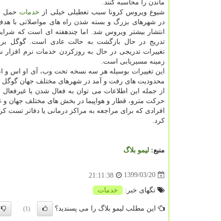
ماندن را محاسبه کنند.
شیوع ویروس کرونا سبب تعطیلی خیلی از
خدمات
حمل و
در شهرهای بزرگ و بسته شدن راه های مواصلاتی با هدف
انتشار بیشتر ویروس شد. اما چندهفته ای است که شرایط
تدریج در حال بازگشت به حالت عادی است. گوگل بر
تغییرات تدریجی در حال به روزکردن خدمات نرم افزار ن
زمینه مسیریابی است.
این تغییرات بوسیله هر سه نسخه تحت وب، آی او اس و ا
محدودیت های رفت و آمد در شهرهای مختلف جهان گوگل داده
از جمله این اطلاعات می توان به فعال شدن یا غیرفعال
حرکت مترو، قطار و هواپیما در بخش های مختلف جهان و غی
افرادی که برای مراجعه به مراکز درمانی یا دفاتر تست کر
کرد.
منبع:
لیمو بلاگ
1399/03/20
21:11:38
تگهای خبر:
خدمات
این مطلب لیمو بلاگ را می پسندید؟
(1)