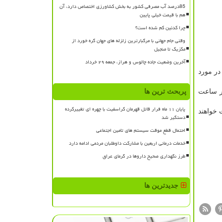
85درصد آب مصرفی کشور به بخش کشاورزی اختصاص دارد، آن
هم با قیمت خیلی پایین
چرا کدئین کم شده است؟
وقتی جام جهانی با مرگبارترین زلزله های جهان گره خورد از
مکزیک تا منجیل
آخرین وضعیت جاده چالوس و هراز، جمعه ۲۹ خرداد
در مورد
در ساعت
پربحث ترین ها
پایان ۱۱ ماه فرار قاتل قهرمان کراسفیت با چهره ای تغییرکرده
 خواهند
دستگیر شد
احتمال قطع موقت سیستم های تامین اجتماعی
خدمات درمانی اربعین با مشارکت داوطلبان مردمی ادامه دارد
طرز نگهداری صحیح داروها در گرمای عراق
جدیدترین ها