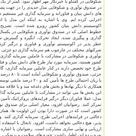
شکوفایی در گفتگو با خبرنگار مهر اظهار نمود: کمتر از ی
در صندوق نوآوری و شکوفایی مدل جدیدی را در جهت پشتی
های دانش بنیان و فناورانه و سرمایه گذاری غیر مستقیم د
اجرایی کرده ایم. وی با اشاره به اینکه این مدل با اس
اکوسیستم دانش بنیان کشور روبرو شده است، تصریح 
خطوط اصلی که در صندوق نوآوری و شکوفایی در یکسا
گذاری و پیگیری شده، ایجاد تحرک، انگیزه و گسترش س
خطر پذیر در اکوسیستم نوآوری و فناوری و درگیر کرد
شرکتهای مختلف در چارچوب هم سرمایه گذاری دو جزئی و س
نوآوری و شکوفایی در مشارکت با عاملین سرمایه گذاری
کشور هستند، سرمایه مورد نیاز طرح های دانش بنیان و فناو
طرح خود تخصص دارند در کنار عاملین سرمایه گذاری، گا
جزئی، صند
یا زیان احتمالی طرح ها ت
همکاری با دیگر نهادها و بخش های دغدغه مند و یا علاقه من
مدل، عملا فناوران دیگر درگیر فرایندهای بروکراتیک تأم
تمرکز کنند. رضوانیان افزود، معیار اصلی برای صندوق نو
دخالتی در فرایندهای اجرایی طرح، سرمایه گذاری کنند. 
ارزیابی و نهایی سازی مشارکت است. رضوانیان با اشاره 
بهره برده اند، اظهار داشت: حوزه های سلامت و پزشکی، م