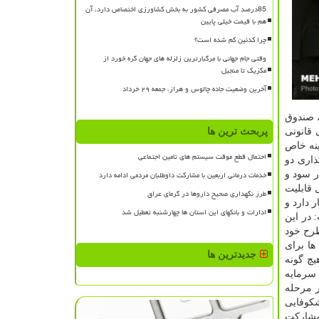
85درصد آب مصرفی کشور به بخش کشاورزی اختصاص دارد، آن
هم با قیمت خیلی پایین
چرا کدئین کم شده است؟
وقتی جام جهانی با مرگبارترین زلزله های جهان گره خورد از
مکزیک تا منجیل
آخرین وضعیت جاده چالوس و هراز، جمعه ۲۹ خرداد
، صندوق
 قانونی
پربحث ترین ها
ینه خاص
احتمال قطع موقت سیستم های تامین اجتماعی
ذاری دو
خدمات درمانی اربعین با مشارکت داوطلبان مردمی ادامه دارد
کت در سود و
مدل قابلیت
طرز نگهداری صحیح داروها در گرمای عراق
ر دارد و
ادارات و بانکهای این استان ها چهارشنبه تعطیل شد
 داشت: در این
طرح خود
ها برای
جدیدترین ها
گر شرکا را بدون هیچ گونه
 سرمایه
مایه گذاری صورت گرفته است و ۵۰ طرح دیگر در مرحله
شکوفایی
 مشارکت