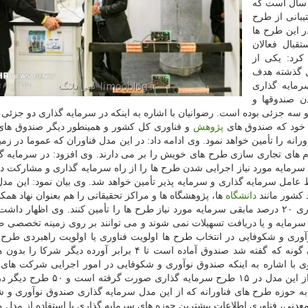
ک سال است که
بانی از طرح
ر این طرح ها
تقبال فعالان
کرد: یکی از
ل گذشته هدف
رمایه گذاری
ن صندوقها و
ه جزئی بوده است. رضوانیان با اشاره به اینکه در سرمایه گذاری دو جزئی
 خود که صندوق های
پژوهش
و فناوری کل کشور و همینطور دیگر صندوق های
رانه را تأمین خواهد نمود. وی ادامه داد: در این مدل فناوران که عموما در زم
م های تجاری سازی طرح های خویش را بر می دارند. وی افزود: در سرمایه گ
وق نوآوری و شکوفایی آماده است تا ۸۰ درصد سرمایه مورد نیاز اجرایی شدن طرح ها را از راه سرمایه گذاری و مشار
أمین کند و ۲۰ درصد مابقی توسط عامل سرمایه گذاری و سرمایه پذیر تأمین خواهد شد. وی بیان نمود: این 
د کشور مانند
دانشگاه
ها، پژوهشگاه ها و مراکز تحقیقاتی را هم بعنوان نهاد همکا
این بخش ها می توانند در مشارکت با عاملین سرمایه گذاری ۲۰ درصد مابقی سرمایه مورد نیاز طرح ها را تأمین کنند. وی اظهار
ین سرمایه و یا دریافت تسهیلات نمی شوند و می توانند بر روی زمینه تخصصی 
آوری و شکوفایی در انتخاب طرح ها اولویت فناوری یا اولویت راهبردی طرح 
کشور است که در صورت دارا بودن این اولویت ها، همان گونه که گفته شد صندوق آماده است تا ۴ برابر آورده دی
وی با اشاره به اینکه صندوق نوآوری و شکوفایی در امور اجرایی شرکت های
پذیر، هیچ دخالتی نخواهد داشت، افزود، تابحال با استفاده از این مدل در ۱۵ طرح سر
به حوزه طرح های فناورانه که از این مدل سرمایه گذاری صندوق نوآوری و 
عدنی، فناوری اطلاعات بیشترین حوزه های سرمایه گذاری با استفاده از مدل