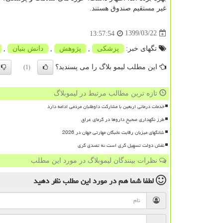
غیر مستقیم صندوق هستند.
1399/03/22
13:57:54
تگهای خبر:
پزشكی
,
پژوهش
,
دانش بنیان
,
این مطلب لیمو بلاگ را می پسندید؟
(1)
تازه ترین مطالب مرتبط در لیموبلاگ
خدمات درمانی اربعین با مشارکت داوطلبان مردمی ادامه دارد
طرز نگهداری صحیح داروها در گرمای عراق
شانگهای میزبان رقابت نخبگان مهارتی جهان در 2026
نقش دولت تسهیل گری است نه تصدی گری
نظرات بینندگان لیموبلاگ در مورد این مطلب
لطفا شما هم
در مورد این مطلب
نظر دهید