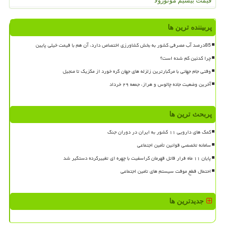
قیمت بیسیم موتورولا
پربیننده ترین ها
85درصد آب مصرفی کشور به بخش کشاورزی اختصاص دارد، آن هم با قیمت خیلی پایین
چرا کدئین کم شده است؟
وقتی جام جهانی با مرگبارترین زلزله های جهان گره خورد از مکزیک تا منجیل
آخرین وضعیت جاده چالوس و هراز، جمعه ۲۹ خرداد
پربحث ترین ها
کمک های دارویی ۱۱ کشور به ایران در دوران جنگ
سامانه تخصصی قوانین تأمین اجتماعی
پایان ۱۱ ماه فرار قاتل قهرمان کراسفیت با چهره ای تغییرکرده دستگیر شد
احتمال قطع موقت سیستم های تامین اجتماعی
جدیدترین ها