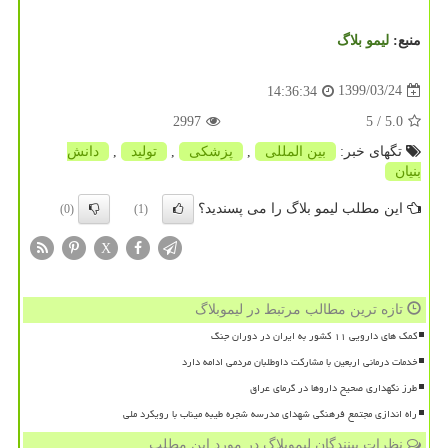
منبع:
لیمو بلاگ
1399/03/24
14:36:34
2997
/ 5
5.0
تگهای خبر:
بین المللی
,
پزشكی
,
تولید
,
دانش
بنیان
این مطلب لیمو بلاگ را می پسندید؟
(0)
(1)
X
تازه ترین مطالب مرتبط در لیموبلاگ
کمک های دارویی ۱۱ کشور به ایران در دوران جنگ
خدمات درمانی اربعین با مشارکت داوطلبان مردمی ادامه دارد
طرز نگهداری صحیح داروها در گرمای عراق
راه اندازی مجتمع فرهنگی شهدای مدرسه شجره طیبه میناب با رویکرد ملی
نظرات بینندگان لیموبلاگ در مورد این مطلب