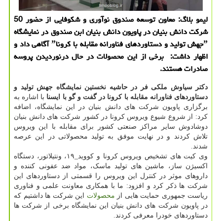
لیمو بلاگ: معاون توسعه صندوق نوآوری و شكوفایی از حضور 50
شركت دانش بنیان در پاویون دانش بنیان ابن صندوق در نمایشگاه
ˮجهش تولید و دستاوردهای فناورانه مقابله با كروناˮ آگاهی داد و
اظهار داشت: برخی از این محصولات در حال درنوردیدن پروسه
صادرات هستند.
دکتر سیاوش ملکی فر در حاشیه نخستین نمایشگاه جهش تولید و
دستاوردهای فناورانه مقابله با کرونا در گفت و گو با ایسنا
با اشاره به
برگزاری پاویون شرکت های دانش بنیان در این نمایشگاه، اضافه
کرد: از شروع شیوع ویروس کرونا در کشور شرکت های دانش بنیان
دوشادوش سایر مراکز صنعتی کشور برای مقابله با این ویروس
تلاش کردند و در نهایت موفق به تولید محصولاتی در این عرصه
شدند.
وی کیت های تشخیص ویروس کرونا و کووید_۱۹، ونتیلاتور، دستگاه
اکسیژن ساز، ماشین های تولید ماسک، مواد ضد عفونی کننده و
داروهای موثر در کنترل این ویروس را قسمتی از دستاوردهای این
شرکت ها ذکر کرد و افزود: ما با همکاری معاونت علمی و فناوری
ریاست جمهوری حمایت هایی از
محصولات
این شرکت ها داشتیم که
در پاویون شرکت های دانش بنیان این نمایشگاه برخی از شرکت ها
دستاوردهای خودرا معرفی کردند.