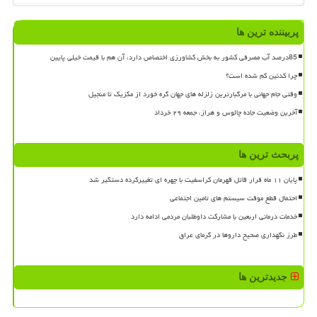
پربیننده ترین ها
85درصد آب مصرفی کشور به بخش کشاورزی اختصاص دارد، آن هم با قیمت خیلی پایین
چرا کدئین کم شده است؟
وقتی جام جهانی با مرگبارترین زلزله های جهان گره خورد از مکزیک تا منجیل
آخرین وضعیت جاده چالوس و هراز، جمعه ۲۹ خرداد
پربحث ترین ها
پایان ۱۱ ماه فرار قاتل قهرمان کراسفیت با چهره ای تغییرکرده دستگیر شد
احتمال قطع موقت سیستم های تامین اجتماعی
خدمات درمانی اربعین با مشارکت داوطلبان مردمی ادامه دارد
طرز نگهداری صحیح داروها در گرمای عراق
جدیدترین ها