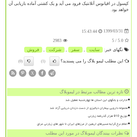
کپسول در اقیانوس آتلانتیک فرود می آید و یک کشتی آماده بازیابی آن
خواهد بود.
1399/03/31
15:43:44
2983
/ 5
5.0
تگهای خبر:
سایت
,
سفر
,
شركت
,
فروش
این مطلب لیمو بلاگ را می پسندید؟
(0)
(1)
X
تازه ترین مطالب مرتبط در لیموبلاگ
ادارات و بانکهای این استان ها چهارشنبه تعطیل شد
محموله دارویی بیماران دیالیزی از دست دزدان دریایی آزاد شد
توزیع 910 هزار گذرنامه زیارتی
اعلام نرخ کرایه مسیرهای اربعین از مرزهای ایران تا شهر های زیارتی عراق
نظرات بینندگان لیموبلاگ در مورد این مطلب