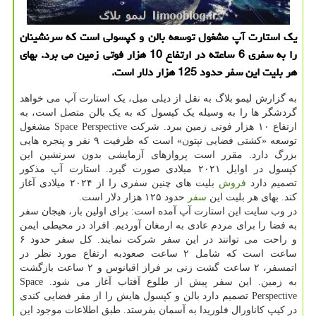
یك استارت آپ مشغول توسعه بالن و كپسولی است كه سرنشینان
را به سفری 6 ساعته در ارتفاع 10 هزار فوتی زمین می برد. بهای
هر بلیت این سفر حدود 125 هزار دلار است.
به گزارش لیمو بلاگ به نقل از دیلی میل، یک استارت آپ می خواهد
گردشگر ها را به وسیله یک کپسول که به یک بالن متصل است، به
ارتفاع ۱۰ هزار فوتی زمین ببرد. شرکت Space Perspective مشغول
توسعه «کشتی فضایی نپتون» است که ظرفیت ۹ نفر و پنجره هایی
بزرگ دارد. مقرر است پروازهای آزمایشی بدون سرنشین این
کپسول در اوایل ۲۰۲۱ میلادی صورت گیرد. استارت آپ مذکور
تصمیم دارد
فروش
بلیت های چنین سفری را از ۲۰۲۴ میلادی آغاز
کند. بهای هر بلیت این
سفر
حدود ۱۲۵ هزار دلار است.
در وب سایت این استارت آپ آمده است: برای اولین بار، هیجان سفر
به فضا را برای مردم عادی به ارمغان آوردیم. افراد در محیطی ایمن
و راحت می توانند در این سفر شرکت نمایند. کل سفر حدود ۶
ساعت است که شامل ۲ ساعت صعودبه ارتفاع مورد نظر در
اتمسفر، ۲ ساعت گشت زنی بر فراز اقیانوس و ۲ ساعت بازگشت
به زمین. این سفر پیش از طلوع آفتاب آغاز می شود. Space
Perspective تصمیم دارد بالن و کپسول هایش را از مقر فضایی کندی
در کیپ کاناورال فلوریدا به آسمان بفرستد. طبق اطلاعات موجود این