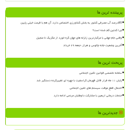
پربیننده ترین ها
85درصد آب مصرفی کشور به بخش کشاورزی اختصاص دارد، آن هم با قیمت خیلی پایین
چرا کدئین کم شده است؟
وقتی جام جهانی با مرگبارترین زلزله های جهان گره خورد از مکزیک تا منجیل
آخرین وضعیت جاده چالوس و هراز، جمعه ۲۹ خرداد
پربحث ترین ها
سامانه تخصصی قوانین تأمین اجتماعی
پایان ۱۱ ماه فرار قاتل قهرمان کراسفیت با چهره ای تغییرکرده دستگیر شد
احتمال قطع موقت سیستم های تامین اجتماعی
خدمات درمانی اربعین با مشارکت داوطلبان مردمی ادامه دارد
جدیدترین ها