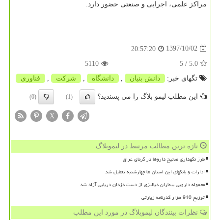
مراكز علمی، اجرایی و صنعتی حضور دارد.
1397/10/02
20:57:20
5110
/ 5
5.0
تگهای خبر:
دانش بنیان
,
دانشگاه
,
شركت
,
فناوری
این مطلب لیمو بلاگ را می پسندید؟
(0)
(1)
X
تازه ترین مطالب مرتبط در لیموبلاگ
طرز نگهداری صحیح داروها در گرمای عراق
ادارات و بانکهای این استان ها چهارشنبه تعطیل شد
محموله دارویی بیماران دیالیزی از دست دزدان دریایی آزاد شد
توزیع 910 هزار گذرنامه زیارتی
نظرات بینندگان لیموبلاگ در مورد این مطلب