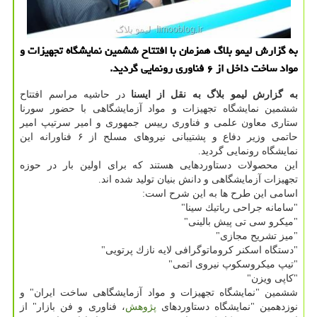
به گزارش لیمو بلاگ همزمان با افتتاح ششمین نمایشگاه تجهیزات و
مواد ساخت داخل از ۶ فناوری رونمایی گردید.
به گزارش لیمو بلاگ به نقل از ایسنا
در حاشیه مراسم افتتاح
ششمین نمایشگاه تجهیزات و مواد آزمایشگاهی با حضور سورنا
ستاری معاون علمی و فناوری رییس جمهوری و امیر سرتیپ امیر
حاتمی وزیر دفاع و پشتیبانی نیروهای مسلح از ۶ فناورانه این
نمایشگاه رونمایی گردید.
این محصولات دستاوردهایی هستند كه برای اولین بار در حوزه
تجهیزات آزمایشگاهی و دانش بنیان تولید شده اند.
اسامی این طرح ها به این شرح است:
"سامانه جراحی رباتیك سینا"
"میكرو سی تی پیش بالینی"
"میز تشریح مجازی"
"دستگاه اسكنر كروماتوگرافی لایه نازك پرتویی"
"تیپ میكروسكوپ نیروی اتمی"
"كاپی ویزن"
ششمین "نمایشگاه تجهیزات و مواد آزمایشگاهی ساخت ایران" و
نوزدهمین "نمایشگاه دستاوردهای
پژوهش
، فناوری و فن بازار" از