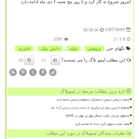
امروز شروع به كار كرد و تا روز پنج شنبه ۶ دی ماه ادامه دارد.
1397/10/03
18:59:16
5197
/ 5
5.0
تگهای خبر:
پژوهش
,
تولید
,
دانش بنیان
,
فناوری
این مطلب لیمو بلاگ را می پسندید؟
(0)
(1)
X
تازه ترین مطالب مرتبط در لیموبلاگ
خدمات درمانی اربعین با مشارکت داوطلبان مردمی ادامه دارد
محموله دارویی بیماران دیالیزی از دست دزدان دریایی آزاد شد
شانگهای میزبان رقابت نخبگان مهارتی جهان در 2026
نقش دولت تسهیل گری است نه تصدی گری
نظرات بینندگان لیموبلاگ در مورد این مطلب