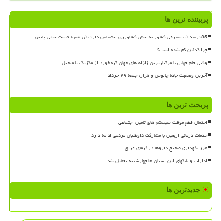
پربیننده ترین ها
85درصد آب مصرفی کشور به بخش کشاورزی اختصاص دارد، آن هم با قیمت خیلی پایین
چرا کدئین کم شده است؟
وقتی جام جهانی با مرگبارترین زلزله های جهان گره خورد از مکزیک تا منجیل
آخرین وضعیت جاده چالوس و هراز، جمعه ۲۹ خرداد
پربحث ترین ها
احتمال قطع موقت سیستم های تامین اجتماعی
خدمات درمانی اربعین با مشارکت داوطلبان مردمی ادامه دارد
طرز نگهداری صحیح داروها در گرمای عراق
ادارات و بانکهای این استان ها چهارشنبه تعطیل شد
جدیدترین ها