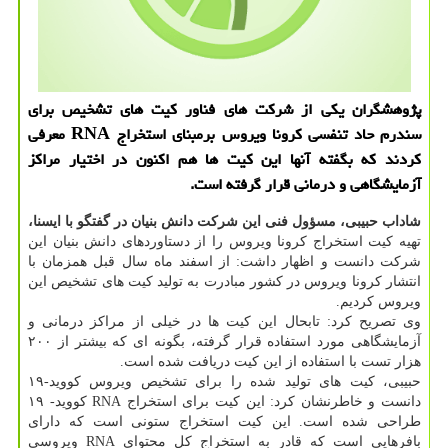
پژوهشگران یكی از شركت های فناور كیت های تشخیص برای
سندرم حاد تنفسی كرونا ویروس برمبنای استخراج RNA معرفی
كردند كه بگفته آنها این كیت ها هم اكنون در اختیار مراكز
آزمایشگاهی و درمانی قرار گرفته است.
شاداب حبیبی، مسؤول فنی این شرکت دانش بنیان در گفتگو با ایسنا،
تهیه کیت استخراج کرونا ویروس را از دستاوردهای دانش بنیان این
شرکت دانست و اظهار داشت: از اسفند ماه سال قبل همزمان با
انتشار کرونا ویروس در کشور مبادرت به تولید کیت های تشخیص این
ویروس کردیم.
وی تصریح کرد: تابحال این کیت ها در خیلی از مراکز درمانی و
آزمایشگاهی مورد استفاده قرار گرفته، بگونه ای که بیشتر از ۲۰۰
هزار تست با استفاده از این کیت دریافت شده است.
حبیبی، کیت های تولید شده را برای تشخیص ویروس کووید-۱۹
دانست و خاطرنشان کرد: این کیت برای استخراج RNA کووید- ۱۹
طراحی شده است. این کیت استخراج ستونی است که دارای
بافرهایی است که قادر به استخراج کل محتوای RNA ویروسی