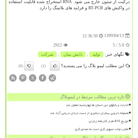
درکیت از ستون خارج می شود. RNA استخراج شده قابلیت استفاده
در واکنش های RT-PCR و فرایند های بلاتینگ را دارد.
1399/04/13
12:36:50
2912
/ 5
5.0
تگهای خبر:
تولید
,
دانش بنیان
,
شركت
این مطلب لیمو بلاگ را می پسندید؟
(0)
(1)
X
تازه ترین مطالب مرتبط در لیموبلاگ
ادارات و بانکهای این استان ها چهارشنبه تعطیل شد
محموله دارویی بیماران دیالیزی از دست دزدان دریایی آزاد شد
توزیع 910 هزار گذرنامه زیارتی
نقش دولت تسهیل گری است نه تصدی گری