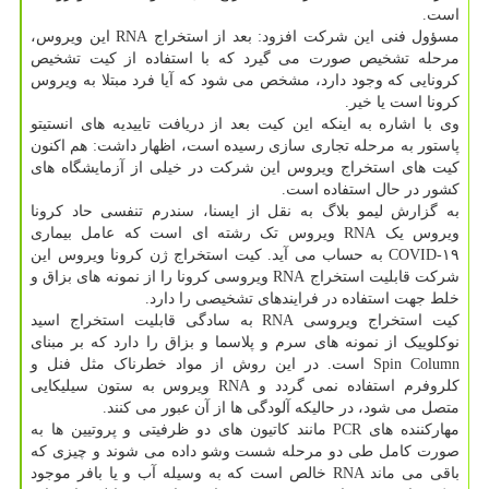
است.
مسؤول فنی این شرکت افزود: بعد از استخراج RNA این ویروس،
مرحله تشخیص صورت می گیرد که با استفاده از کیت تشخیص
کرونایی که وجود دارد، مشخص می شود که آیا فرد مبتلا به ویروس
کرونا است یا خیر.
وی با اشاره به اینکه این کیت بعد از دریافت تاییدیه های انستیتو
پاستور به مرحله تجاری سازی رسیده است، اظهار داشت: هم اکنون
کیت های استخراج ویروس این شرکت در خیلی از آزمایشگاه های
کشور در حال استفاده است.
به گزارش لیمو بلاگ به نقل از ایسنا، سندرم تنفسی حاد کرونا
ویروس یک RNA ویروس تک رشته ای است که عامل بیماری
COVID-۱۹ به حساب می آید. کیت استخراج ژن کرونا ویروس این
شرکت قابلیت استخراج RNA ویروسی کرونا را از نمونه های بزاق و
خلط جهت استفاده در فرایندهای تشخیصی را دارد.
کیت استخراج ویروسی RNA به سادگی قابلیت استخراج اسید
نوکلوییک از نمونه های سرم و پلاسما و بزاق را دارد که بر مبنای
Spin Column است. در این روش از مواد خطرناک مثل فنل و
کلروفرم استفاده نمی گردد و RNA ویروس به ستون سیلیکایی
متصل می شود، در حالیکه آلودگی ها از آن عبور می کنند.
مهارکننده های PCR مانند کاتیون های دو ظرفیتی و پروتیین ها به
صورت کامل طی دو مرحله شست وشو داده می شوند و چیزی که
باقی می ماند RNA خالص است که به وسیله آب و یا بافر موجود