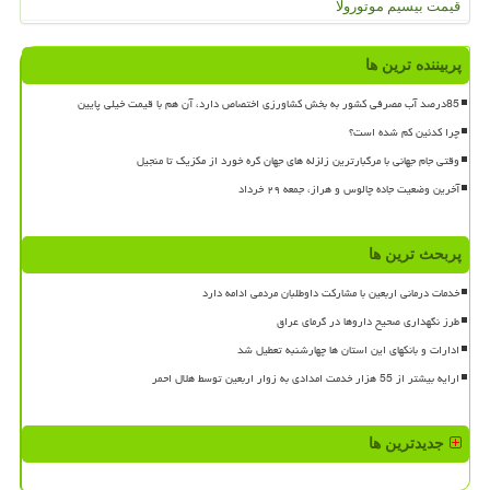
قیمت بیسیم موتورولا
پربیننده ترین ها
85درصد آب مصرفی کشور به بخش کشاورزی اختصاص دارد، آن هم با قیمت خیلی پایین
چرا کدئین کم شده است؟
وقتی جام جهانی با مرگبارترین زلزله های جهان گره خورد از مکزیک تا منجیل
آخرین وضعیت جاده چالوس و هراز، جمعه ۲۹ خرداد
پربحث ترین ها
خدمات درمانی اربعین با مشارکت داوطلبان مردمی ادامه دارد
طرز نگهداری صحیح داروها در گرمای عراق
ادارات و بانکهای این استان ها چهارشنبه تعطیل شد
ارایه بیشتر از 55 هزار خدمت امدادی به زوار اربعین توسط هلال احمر
جدیدترین ها