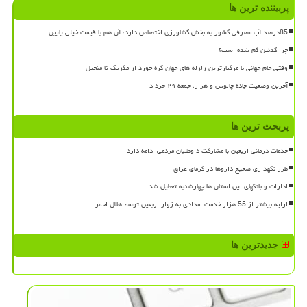
پربیننده ترین ها
85درصد آب مصرفی کشور به بخش کشاورزی اختصاص دارد، آن هم با قیمت خیلی پایین
چرا کدئین کم شده است؟
وقتی جام جهانی با مرگبارترین زلزله های جهان گره خورد از مکزیک تا منجیل
آخرین وضعیت جاده چالوس و هراز، جمعه ۲۹ خرداد
پربحث ترین ها
خدمات درمانی اربعین با مشارکت داوطلبان مردمی ادامه دارد
طرز نگهداری صحیح داروها در گرمای عراق
ادارات و بانکهای این استان ها چهارشنبه تعطیل شد
ارایه بیشتر از 55 هزار خدمت امدادی به زوار اربعین توسط هلال احمر
جدیدترین ها