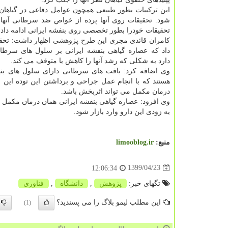
این ترکیبات بطور طبیعی همچون عوامل دفاعی در گیاه
شود. تحقیقات روی آنها پرده از خواص ضد سرطانی آنها 
تحقیقات خودرا بطور تخصصی روی بنفشه ایرانی ادامه دادن
کامران قائدی مجری این طرح پژوهشی اظهار داشت: تحقی
داد که عصاره گیاهی بنفشه ایرانی بر سلول های سرطانی
دارد به شکلی که رشد آنها را کاهش یا متوقف می کند.
وی اضافه کرد: بافت های سرطانی دارای سلول های بن
هستند که با انجام عمل جراحی و برداشتن این توده این
درمان مکمل می تواند اثربخش باشد.
وی افزود: عصاره گیاهی بنفشه ایرانی همان درمان مکمل ا
به زودی این دارو وارد بازار شود.
منبع:
limooblog.ir
1399/04/23
12:06:34
تگهای خبر:
پژوهش
,
دانشگاه
,
فناوری
این مطلب لیمو بلاگ را می پسندید؟
(1)