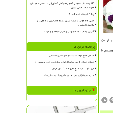
85درصد آب مصرفی کشور به بخش کشاورزی اختصاص دارد، آن
هم با قیمت خیلی پایین
چرا کدئین کم شده است؟
وقتی جام جهانی با مرگبارترین زلزله های جهان گره خورد از
مکزیک تا منجیل
آخرین وضعیت جاده چالوس و هراز، جمعه ۲۹ خرداد
ه از یک
پربحث ترین ها
ستیم تا
احتمال قطع موقت سیستم های تامین اجتماعی
خدمات درمانی اربعین با مشارکت داوطلبان مردمی ادامه دارد
طرز نگهداری صحیح داروها در گرمای عراق
ادارات و بانکهای این استان ها چهارشنبه تعطیل شد
جدیدترین ها