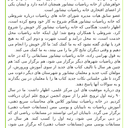
خواهرشان از خانه ریاضیات نیشابور همچنان ادامه دارد و ایشان یكی
از اعضای افتخاری خانه ریاضیات نیشابور است.
عضو سابق هیات مدیره شورای خانه های ریاضیات درباره شروطی
كه خانه ریاضیات نیشابور هنگام شروع به كار خود وضع كرده است،
اظهار داشت: هنگامی كه خانه ریاضیات نیشابور كار خویش را شروع
كرد، شروطی با همكاران وضع شد؛ اول اینكه خانه ریاضیات محل
خدمت است، نه محل درآمد و كسب شهرت و دوم این كه به هیچ
فرد یا نهادی گفته نشود كه به ما كمك كند؛ ما كار خویش را انجام می
دهیم و وقتی دیگران نتایج كار ما را می بینند، به ما كمك می كنند.
به قول بهرامی زاده، خانه ریاضیات نیشابور مسابقاتی را كه در خانه
های ریاضیات شهرهای دیگر برگزار می شود، هم برگزار می كند؛ هم
چنین هر سال با تالیف كتاب های جدید از سوی آموزش وپرورش، از
مولفان كتب جدید و معلمان نیشابور و شهرستان های دیگر دعوت می
گردد تا طی جلساتی نكات جدید كتاب ها را با معلمان در بین بگذارند
و به سوالات آنها پاسخ دهند.
وی درباره موفقیت های این مركز علمی، اظهار داشت: ما در سال
۹۰ رتبه اول ترویج علم را از سوی انجمن ترویج علم ایران دریافت
كردیم. در خانه ریاضیات نیشابور كلاس های محاسبات سریع ذهنی،
آموزش ریاضیات به نابینایان و یوسی مس (مسابقات حساب ذهنی)
برگزار می گردد. نابینایان ایرانی توانستند در مسابقات ریاضی ای كه
در دبی برگزار می شود، رتبه اول را كسب كنند. هر سال در
مسابقات یوسی مس (مسابقات حساب ذهنی) كه برگزار می شود،