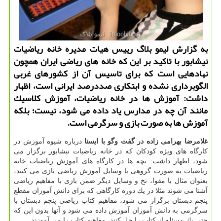
به گزارش لیمو بلاگ رییس هیات مدیره خانه ریاضیات
نیشابور با تاكید بر این كه خانه های ریاضی ایران همچون
نهادهایی است كه برای تاسیس آن از كشورهای غربی
الگوبرداری نشده و ابتكاری صددرصد ایرانی است، اظهار
داشت: آموزش ها در خانه ریاضیات، آموزش كلاسیك
مانند آن چه در مدارس یاد داده می شود، نیست؛ بلكه
آموزش ها به صورت بازی و سرگرمی است.
غلامرضا بهرامی زاده در گفت وگو با ایسنا
درباره شیوه آموزش در
كارگاه های ویژه كودكان كه در خانه ریاضیات نیشابور برگزار می
شود، اظهار داشت: بچه ها در كارگاه های آموزش ریاضیات خانه
ریاضیات به صورت گروهی با وسایل آموزش ریاضی بازی می كنند،
بعنوان مثال با مقوا، نخ و وسایل دیگر ضمن بازی با مفاهیم ریاضی
آشنا می شوند مثلا در یك دوره كارگاهی كه برای دانش آموزان مقطع
پنجم دبستان برگزار می شود، مفاهیم كتاب ریاضی پنجم دبستان با
سرگرمی به دانش آموزان آموزش داده می شود و آنها بدون این كه
حتی یك مسئله از كتاب را حل كنند، مفاهیم كتاب را می آموزند.