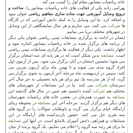
خانه ریاضیات نیشابور مقام اول را كسب می كند.
بهرامی زاده یكی از فعالیت های خانه ریاضیات نیشابور را،
ساخت و
ترویج وسایل آموزشی جهت ساده سازی مفاهیم ریاضی
عنوان نمود
و اضافه كرد: ما این وسایل را به كمك دانش آموزانی كه در كارگاه
ها
شركت
می كنند، می سازیم و هر سال نمایشگاهی از این وسایل
در شهرهای مختلف برپا می نماییم.
ایشان در ادامه به برگزاری مسابقات تیمی ریاضی بعنوان یكی دیگر
از برنامه های برگزار شده در خانه ریاضیات نیشابور اشاره نمود و
اظهار داشت: یكی دیگر از فعالیت ها برگزاری مسابقات تیمی ریاضی
است.
مسابقه
بدین شكل است كه در هر پایه ای سه امتحان برگزار
می شود؛ نخستین امتحان در آبان برگزار می شود، پس از آزمون اول
افراد گروه بندی می شوند و تا بهمن ماه برای آزمون تمرین می
كنند، سپس در اردیبهشت ماه مرحله آخر آزمون به نحوی برگزار می
گردد كه از هر مدرسه یك تیم برای هر پایه تحصیلی به جز سال آخر
دبیرستان
شركت
می كنند. ما در این مسابقات از شهرستان های
مختلف هم
شركت
كننده داشتیم، هم چنین در سال های گذشته این
مسابقه
به صورت همزمان در بعضی خانه های ریاضیات شهرستان
های دیگر هم برگزار گردید. مرحله آخر این
مسابقه
در محوطه زیبای
آرامگاه خیام برگزار می گردد و داوطلبان سوالات را در گروه های
سه نفری حل می كنند. حضور بازدیدكننده های آرامگاه در این
مسابقات و همراهی دانش آموزان بلامانع است. در انتها این
مسابقه
ما برای هر رتبه سه گروه را اعلام می نماییم، یك گروه برنده از میان
دبیرستان های معمولی، یك گروه از میان دبیرستان های تیزهوشان و