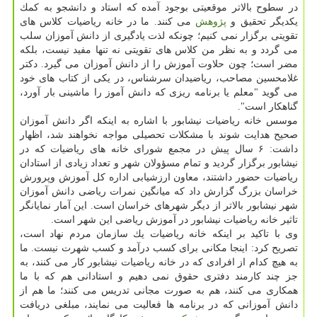
در سطوح بالاتر موقعیتی بوجود آمده كه استاد و دانشجو به كمك
یكدیگر تحقیق و
پژوهش
می كنند. ما در خانه ریاضیات كلاس های
تقویتی برگزار نمی كنیم؛ چونكه لذت یادگیری از دانش آموزان سلب
می گردد و به نظر من كلاس های تقویتی نه تنها مفید نیست، بلكه
مضر است؛ چون حلاوت آموزش را از دانش آموزان می گیرد. دكتر
غلامحسین مصاحب، ریاضیدان سرشناس، در یكی از كتاب های خود
می گوید "معلم یا برنامه ریزی كه دانش آموز را ماشینی بار آورد،
گناهكار است".
موسس خانه ریاضیات نیشابور با اشاره به اینكه اگر دانش آموزان
صحیح هدایت شوند با مشكلات تحصیلی مواجه نخواهند شد، اظهار
داشت: ۶ سال پیش در مجمع شورای خانه های ریاضیات كه در
نیشابور برگزار گردید و تمام مسؤولان شهر و تعداد زیادی از استادان
ریاضیات حضور داشتند، معاون ارزشیابی اداره كل آموزش وپرورش
خراسان بزرگ گزارش داد كه میانگین نمرات ریاضی دانش آموزان
شهر نیشابور بالاتر از دیگر شهرهای خراسان است. این آمار نمایانگر
تاثیر خانه ریاضیات نیشابور در آموزش ریاضی این شهر است.
وی با تاكید بر اینكه خانه ریاضیات یك سازمان مردم نهاد است،
تصریح كرد: اینجا مكانی برای كسب درآمد و كسب شهرت نیست. ما
به هیچ كدام از افرادی كه در خانه ریاضیات نیشابور كار می كنند، به
جز چند كارمند دفتری حقوق نمی دهیم و استادانی هم كه با ما
همكاری می كنند، هم به صورت مجانی تدریس می كنند؛ ما هم از
دانش آموزانی كه در برنامه ها فعالیت می نمایند، مبلغی دریافت