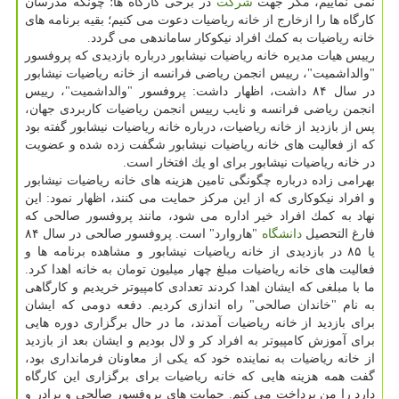
نمی نماییم، مگر جهت
شركت
در برخی كارگاه ها؛ چونكه مدرسان
كارگاه ها را ازخارج از خانه ریاضیات دعوت می كنیم؛ بقیه برنامه های
خانه ریاضیات به كمك افراد نیكوكار ساماندهی می گردد.
رییس هیات مدیره خانه ریاضیات نیشابور درباره بازدیدی كه پروفسور
"والداشمیت"، رییس انجمن ریاضی فرانسه از خانه ریاضیات نیشابور
در سال ۸۴ داشت، اظهار داشت: پروفسور "والداشمیت"، رییس
انجمن ریاضی فرانسه و نایب رییس انجمن ریاضیات كاربردی جهان،
پس از بازدید از خانه ریاضیات، درباره خانه ریاضیات نیشابور گفته بود
كه از فعالیت های خانه ریاضیات نیشابور شگفت زده شده و عضویت
در خانه ریاضیات نیشابور برای او یك افتخار است.
بهرامی زاده درباره چگونگی تامین هزینه های خانه ریاضیات نیشابور
و افراد نیكوكاری كه از این مركز حمایت می كنند، اظهار نمود: این
نهاد به كمك افراد خیر اداره می شود، مانند پروفسور صالحی كه
فارغ التحصیل
دانشگاه
"هاروارد" است. پروفسور صالحی در سال ۸۴
یا ۸۵ در بازدیدی از خانه ریاضیات نیشابور و مشاهده برنامه ها و
فعالیت های خانه ریاضیات مبلغ چهار میلیون تومان به خانه اهدا كرد.
ما با مبلغی كه ایشان اهدا كردند تعدادی كامپیوتر خریدیم و كارگاهی
به نام "خاندان صالحی" راه اندازی كردیم. دفعه دومی كه ایشان
برای بازدید از خانه ریاضیات آمدند، ما در حال برگزاری دوره هایی
برای آموزش كامپیوتر به افراد كر و لال بودیم و ایشان بعد از بازدید
از خانه ریاضیات به نماینده خود كه یكی از معاونان فرمانداری بود،
گفت همه هزینه هایی كه خانه ریاضیات برای برگزاری این كارگاه
دارد را من پرداخت می كنم. حمایت های پروفسور صالحی و برادر و