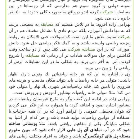
نمونه دولتی و گروه سوم هم مدارسی كه از روستاها در این
مسابقات
شركت
كرده اندو درواقع به صورت كلی حدودا به ۵۰ نفر
جایزه داده می شود.
بهرامی زاده افزود: ما در تلاش هستیم كه
مسابقه
به سطحی برسد
كه نه تنها دانش آموزان، بلكه مردم عادی با مشاغل مختلف هم در آن
شركت
نمایند. تلاش ما این است كه سوالات حتی الامكان به روابط
پیچیده ریاضی وابسته نباشد و به كمك فكر ریاضی حل شود. دانش
آموزانی كه در این
مسابقه
شركت
می كنند پس از دو ساعت وقت
گذاشتن برای حل سوالات شاداب تر از زمانی كه
مسابقه
را شروع
كردند، آنرا به آخر می برند. به شكلی ما در این مسابقات ترس از
ریاضی را از بین می بریم.
وی با اشاره به این كه هر خانه ریاضیاتی یك متولی دارد، اظهار
داشت: متولی هر خانه ریاضیات باید بتواند مكان مناسب و هزینه های
ضروری را تامین كند. خانه ریاضیات هر شهری یك نهاد را متولی خود
می كند؛ مثلا متولی خانه ریاضیات نیشابور آموزش و پرورش است.
بهرامی زاده در ادامه این گفت وگو به طرح «بوستان ریاضیات» در
نیشابور اشاره نمود و اضافه كرد: ما همواره به این فكر می كردیم
كه بتوان محیطی عمومی را فراهم آورد كه در آن همه جزئیات با
استفاده از قوانین ریاضیات تولید شده باشد و هر كدام از اشیا به
شكلی نمایانگر یكی از مفاهیم ریاضی باشد، مثلا
بوستانی ساخته
شود كه در آب نماهای آن پل هایی قرار داده شود كه مبین مفهوم
مسئله پل های كونیگسبرگ
باشد و بتواند به افراد مختلف زیبایی های