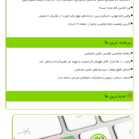
چرا کدئین کم شده است؟
وقتی جام جهانی با مرگبارترین زلزله های جهان گره خورد از مکزیک تا منجیل
آخرین وضعیت جاده چالوس و هراز، جمعه ۲۹ خرداد
پربحث ترین ها
سامانه تخصصی قوانین تأمین اجتماعی
پایان ۱۱ ماه فرار قاتل قهرمان کراسفیت با چهره ای تغییرکرده دستگیر شد
احتمال قطع موقت سیستم های تامین اجتماعی
خدمات درمانی اربعین با مشارکت داوطلبان مردمی ادامه دارد
جدیدترین ها