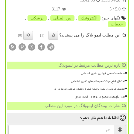
1399/04/28
13:42:08
3117
/ 5
5.0
تگهای خبر:
الكترونیك
,
بین المللی
,
پزشكی
,
خدمات
این مطلب لیمو بلاگ را می پسندید؟
(0)
(1)
X
تازه ترین مطالب مرتبط در لیموبلاگ
سامانه تخصصی قوانین تأمین اجتماعی
احتمال قطع موقت سیستم های تامین اجتماعی
خدمات درمانی اربعین با مشارکت داوطلبان مردمی ادامه دارد
طرز نگهداری صحیح داروها در گرمای عراق
نظرات بینندگان لیموبلاگ در مورد این مطلب
لطفا شما هم
نظر دهید