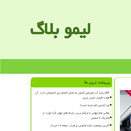
لیمو بلاگ
پربیننده ترین ها
85درصد آب مصرفی کشور به بخش کشاورزی اختصاص دارد، آن
هم با قیمت خیلی پایین
چرا کدئین کم شده است؟
وقتی جام جهانی با مرگبارترین زلزله های جهان گره خورد از
مکزیک تا منجیل
آخرین وضعیت جاده چالوس و هراز، جمعه ۲۹ خرداد