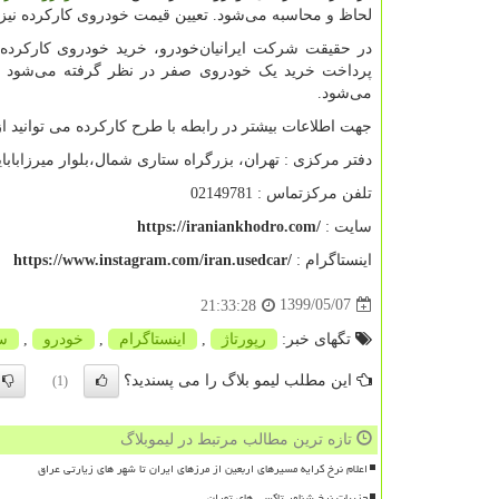
لحاظ و محاسبه می‌شود. تعیین قیمت خودروی کارکرده نیز 
در حقیقت شرکت ایرانیان‌خودرو، خرید خودروی کارکرده 
می‌شود.
جهت اطلاعات بیشتر در رابطه با طرح کارکرده می توانید از 
دفتر مرکزی : تهران، بزرگراه ستاری شمال،بلوار میرزابابایی، پلاک 68
تلفن مرکزتماس : 02149781
سایت :
https://iraniankhodro.com/
اینستاگرام :
https://www.instagram.com/iran.usedcar/
1399/05/07
21:33:28
تگهای خبر:
رپورتاژ
,
اینستاگرام
,
خودرو
,
س
این مطلب لیمو بلاگ را می پسندید؟
(1)
تازه ترین مطالب مرتبط در لیموبلاگ
اعلام نرخ کرایه مسیرهای اربعین از مرزهای ایران تا شهر های زیارتی عراق
جزییات نرخ شناور تاکسی های تهران