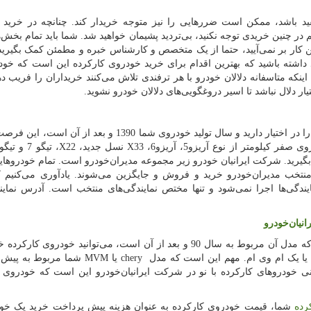
مفید باشد، ممکن است ضررهایی را نیز متوجه خریدار کند. چنانچه در خرید
م در چنین خریدی توجه نکنید، بی‌تردید پشیمان خواهید شد. شما باید تمام بخش‌
 کار بر نمی‌آیید، حتما از یک متخصص و کارشناس خبره و مطمئن کمک بگیرید.
د داشته باشید که بهترین اقدام برای خرید خودروی کارکرده این است که خودر
ینکه متاسفانه دلالان خودرو با هر ترفندی تلاش می‌کنند خریداران را فریب دهن
ر دلال نباشد تا اسیر دروغگویی‌های دلالان خودرو نشوید.
اگر شما هم‌اکنون یکی از خودروهای شرکت مدیران‌خودرو را در اختیار دارید و سال تولید خودروی شما 1390 و بع
وی صفر کیلومتر از نوع آریزو
5
، آریزو
6
،
X33
نسل جدید،
X22
، تیگو
7
و تیگو
ک بگیرید. شرکت ایرانیان خودرو زیر مجموعه مدیران‌خودرو است. تمام خودروهای
منتخب مدیران‌خودرو خرید و فروش و جایگزین می‌شوند. یادآوری می‌کنیم 
یندگی‌ها اجرا نمی‌شود و تنها مختص نمایندگی‌های منتخب است. آدرس نماین
نیان‌خودرو
چنانچه یکی از خودروهای مدیران‌خودرو را در اختیار دارید که مدل آن مربوط به سال 90 و بعد از آن است، می‌توانید خودرو
د یا یک ام وی ام. مهم این است که مدل
chery
یا
MVM
نی خودروهای کارکرده با نو در شرکت ایرانیان‌خودرو این است که خودروی 
رده
شما، قیمت خودروی کارکرده به عنوان هزینه پیش پرداخت خرید یک خود