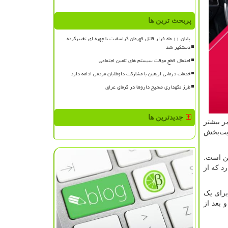
پربحث ترین ها
پایان ۱۱ ماه فرار قاتل قهرمان کراسفیت با چهره ای تغییرکرده
دستگیر شد
احتمال قطع موقت سیستم های تامین اجتماعی
خدمات درمانی اربعین با مشارکت داوطلبان مردمی ادامه دارد
طرز نگهداری صحیح داروها در گرمای عراق
جدیدترین ها
ر بیشتر
ایت‌بخش
ین است.
د که از
برای یک
 بعد از