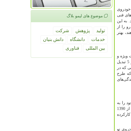
 خودروی
های فنی
موضوع های لیمو بلاگ
 به این
و را از
تولید
پژوهش
شركت
د، بهتر
خدمات
دانشگاه
دانش بنیان
بین المللی
فناوری
د از آن است، این فرصت ویژه و
5
تبدیل
ی که در
که طرح
دگی‌های
ی کارکرده خود را به
شما مربوط به پیش از 1390
کارکرده
روی نو