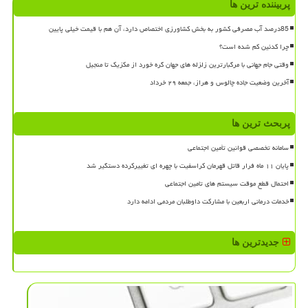
پربیننده ترین ها
85درصد آب مصرفی کشور به بخش کشاورزی اختصاص دارد، آن هم با قیمت خیلی پایین
چرا کدئین کم شده است؟
وقتی جام جهانی با مرگبارترین زلزله های جهان گره خورد از مکزیک تا منجیل
آخرین وضعیت جاده چالوس و هراز، جمعه ۲۹ خرداد
پربحث ترین ها
سامانه تخصصی قوانین تأمین اجتماعی
پایان ۱۱ ماه فرار قاتل قهرمان کراسفیت با چهره ای تغییرکرده دستگیر شد
احتمال قطع موقت سیستم های تامین اجتماعی
خدمات درمانی اربعین با مشارکت داوطلبان مردمی ادامه دارد
جدیدترین ها