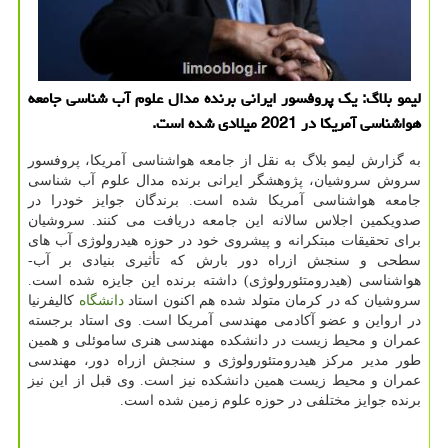
لیمو بلاگ: یك پروفسور ایرانی برنده مدال علوم آب شناسی جامعه
هواشناسی آمریكا در 2021 میلادی شده است.
به گزارش لیمو بلاگ به نقل از جامعه هواشناسی آمریکا، پروفسور
سروش سروشیان، پژوهشگر ایرانی برنده مدال علوم آب شناسی
جامعه هواشناسی آمریکا شده است. برندگان جوایز خودرا در
صدویکمین اجلاس سالانه این جامعه دریافت می کنند. سروشیان
برای تحقیقات مبتکرانه و پیشروی خود در حوزه هیدرولوژی آب های
سطحی و سنجش ازراه دور بارش که تأثیری بنیادی بر آب-
هواشناسی (هیدرومتئورولوژی) داشته برنده این جایزه شده است.
سروشیان که در کرمان متولد شده هم اکنون استاد
دانشگاه
کالیفرنیا
در ارواین و عضو آکادمی مهندسی آمریکا است. وی استاد برجسته
عمران و محیط زیست در دانشکده مهندسی هنری ساموئلی و همین
طور مدیر مرکز هیدرومتئورولوژی و سنجش ازراه دور، مهندسی
عمران و محیط زیست همین دانشکده نیز است. وی قبل از این نیز
برنده جوایز مختلفی در حوزه علوم زمین شده است.