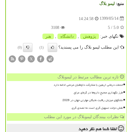
منبع:
لیمو بلاگ
1399/05/14
14:24:58
3108
/ 5
5.0
تگهای خبر:
پژوهش
,
دانشگاه
,
هنر
این مطلب لیمو بلاگ را می پسندید؟
(0)
(1)
X
تازه ترین مطالب مرتبط در لیموبلاگ
خدمات درمانی اربعین با مشارکت داوطلبان مردمی ادامه دارد
طرز نگهداری صحیح داروها در گرمای عراق
شانگهای میزبان رقابت نخبگان مهارتی جهان در 2026
نقش دولت تسهیل گری است نه تصدی گری
نظرات بینندگان لیموبلاگ در مورد این مطلب
لطفا شما هم
نظر دهید