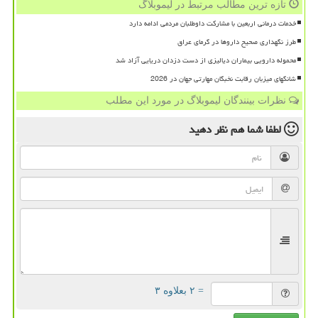
تازه ترین مطالب مرتبط در لیموبلاگ
خدمات درمانی اربعین با مشارکت داوطلبان مردمی ادامه دارد
طرز نگهداری صحیح داروها در گرمای عراق
محموله دارویی بیماران دیالیزی از دست دزدان دریایی آزاد شد
شانگهای میزبان رقابت نخبگان مهارتی جهان در 2026
نظرات بینندگان لیموبلاگ در مورد این مطلب
لطفا شما هم
نظر دهید
= ۲ بعلاوه ۳