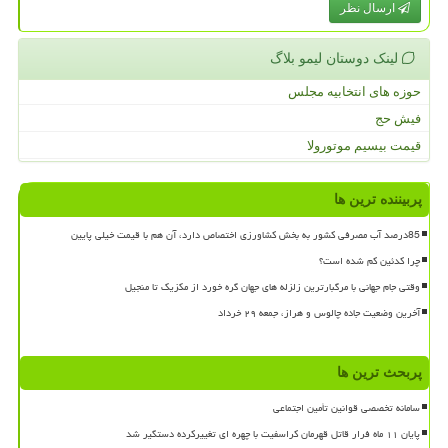
ارسال نظر
لینک دوستان لیمو بلاگ
حوزه های انتخابیه مجلس
فیش حج
قیمت بیسیم موتورولا
پربیننده ترین ها
85درصد آب مصرفی کشور به بخش کشاورزی اختصاص دارد، آن هم با قیمت خیلی پایین
چرا کدئین کم شده است؟
وقتی جام جهانی با مرگبارترین زلزله های جهان گره خورد از مکزیک تا منجیل
آخرین وضعیت جاده چالوس و هراز، جمعه ۲۹ خرداد
پربحث ترین ها
سامانه تخصصی قوانین تأمین اجتماعی
پایان ۱۱ ماه فرار قاتل قهرمان کراسفیت با چهره ای تغییرکرده دستگیر شد