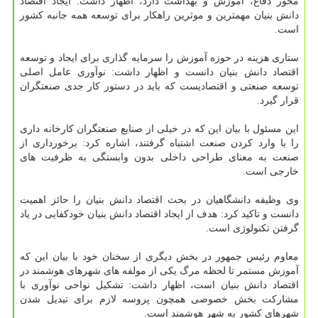
محور دفاع، آموزش و بهداشت دارد، اظهار داشت: ایجاد اقتصاد
دانش بنیان مهمترین و موثرین راهکار برای توسعه همه جانبه کشور
است.
ستاری هزینه در حوزه آموزش را سرمایه گذاری برای ایجاد و توسعه
اقتصاد دانش بنیان دانست و اظهار داشت: نوآوری عامل اصلی
توسعه صنعتی و اقتصادیست که باید در دستور کار جدی صنعتگران
قرار گیرد.
این مسئول با بیان این که در خیلی از صنایع صنعتگران کارخانه داری
را با وارد کردن صنعت اشتباه گرفتند، اشاره کرد: برخورداری از
صنعت به معنای طراحی داخلی بدون وابستگی به ظرفیت های
خارجی است.
وی وظیفه دانشگاهیان در بحث اقتصاد دانش بنیان را حائز اهمیت
دانست و تاکید کرد: هدف از ایجاد اقتصاد دانش بنیان خودکفایی در یاد
گرفتن تکنولوژی است.
معاوم رئیس جمهور در بخش دیگری از سخنان خود با بیان این که
آموزش مستمر تا لحظه مرگ یکی از مولفه های شهرهای هوشمند در
اقتصاد دانش بنیان است، اظهار داشت: تشکیل نواحی نوآوری با
مشارکت بخش خصوصی همچون پروسه لازم برای تبدیل شدن
شهرهای کشور به شهر هوشمند است.