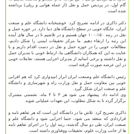
گام اول، در پردیس حمل و نقل (از جمله هوایی و ریلی) برداشته
شده است.
دکتر ذاکری در ادامه تصریح کرد: خوشبختانه دانشگاه علم و صنعت
ایران، جایگاه خوبی در سطح دانشگاه های دنیا دارد. در حوزه حمل و
نقل در رتبه ۱۵۰-۱۰۰ جهان هستیم و در تلاشیم تا در سال های آینده
این رتبه را ارتقاء دهیم. ما مرکز تحقیقات ایمنی را شکل دادیم،
مطالعات خوبی را در حوزه حمل و نقل در دست اقدام داریم و با
عنایت به این که همکاران دانشگاهی ما، ارتباط خوبی با مدیران حمل
و نقل داشتند و برخی اساتید از مدیران اجرایی هستند، تعاملات خوبی
در این عرصه صورت گرفته است.
رئیس دانشگاه علم وصنعت ایران ابراز امیدواری کرد که هم افزایی
خوبی بین معاونت حمل و نقل وزارت راه و شهرسازی و دانشگاه
علم و صنعت ایران شکل گیرد.
وی ادامه داد: پیشنهاد می شود هر ۳ تا ۴ ماه، نشستی مشترک
برگزار گردد تا به شکل مطلوب، این تعهدات عملیاتی شوند.
ذاکری تصریح کرد: تلاش ما در دانشگاه این است که هر تفاهم نامه و
قراردادی که منعقد می شود، حتما اجرایی شود و دانشگاه علم و
صنعت ایران، طی دو سال گذشته، رتبه اول را در اجرای تفاهم نامه
ها از جانب وزارت علوم، تحقیقات ووفناوری داشته است.