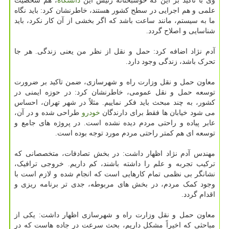
وی با تاکید بر این که خوشبختانه رئیس این
دانشگاه
، هم شخصیت
علمی و هم اجرایی در سطح کشور هستند، خاطرنشان کرد: باید نگاه
ما به سیستم، مانند ساعت باشد که اگر بخشی از آن کار نکرد، باید
شناسایی و اصلاح گردد.
آدم نژاد اضافه کرد: حمل و نقل از نظر من یعنی زندگی. هر جا
تحرک باشد، زندگی وجود دارد.
معاون حمل و نقل وزارت راه و شهرسازی، ضمن تاکید بر ضرورت
توسعه حمل و نقل عمومی، خاطرنشان کرد: در حوزه ایمنی در
کشور، به چند مبحث باید فکر نماییم. مثلاً در شهر تهران، احساس
می شود خیابان ها فقط برای دارندگان
خودرو
طراحی شده و در آن،
عابر پیاده و راحتی مردم دیده نشده است. در پروژه های جامع و
توسعه ای هم کمتر راحتی مردم مورد توجه بوده است.
مهندس آدم نژاد اظهار داشت: در بخش تصادفات، متخصصانی که
ترکیب تجربه و علم را داشته باشند، کم داریم. خروجی ترافیک،
نشانگر بی نظمی تمام کارهایی است که انجام شده و لازم است با
وجود کمک مردم، در بخش های مربوطه، جدی تر برنامه ریزی و
اقدام گردد.
معاون حمل و نقل وزارت راه و شهرسازی اظهار داشت: یکی از
مباحثی که اخیراً مشکل داریم، بحث سرعت در جاده هاست که در