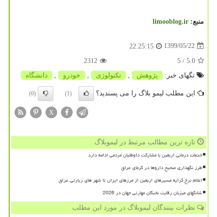
منبع:
limooblog.ir
1399/05/22
22:25:15
2312
/ 5
5.0
تگهای خبر:
پژوهش
,
تكنولوژی
,
خودرو
,
دانشگاه
این مطلب لیمو بلاگ را می پسندید؟
(0)
(1)
X
تازه ترین مطالب مرتبط در لیموبلاگ
خدمات درمانی اربعین با مشارکت داوطلبان مردمی ادامه دارد
طرز نگهداری صحیح داروها در گرمای عراق
اعلام نرخ کرایه مسیرهای اربعین از مرزهای ایران تا شهر های زیارتی عراق
شانگهای میزبان رقابت نخبگان مهارتی جهان در 2026
نظرات بینندگان لیموبلاگ در مورد این مطلب