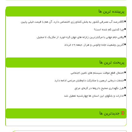
پربیننده ترین ها
85درصد آب مصرفی کشور به بخش کشاورزی اختصاص دارد، آن هم با قیمت خیلی پایین
چرا کدئین کم شده است؟
وقتی جام جهانی با مرگبارترین زلزله های جهان گره خورد از مکزیک تا منجیل
آخرین وضعیت جاده چالوس و هراز، جمعه ۲۹ خرداد
پربحث ترین ها
احتمال قطع موقت سیستم های تامین اجتماعی
خدمات درمانی اربعین با مشارکت داوطلبان مردمی ادامه دارد
طرز نگهداری صحیح داروها در گرمای عراق
ادارات و بانکهای این استان ها چهارشنبه تعطیل شد
جدیدترین ها