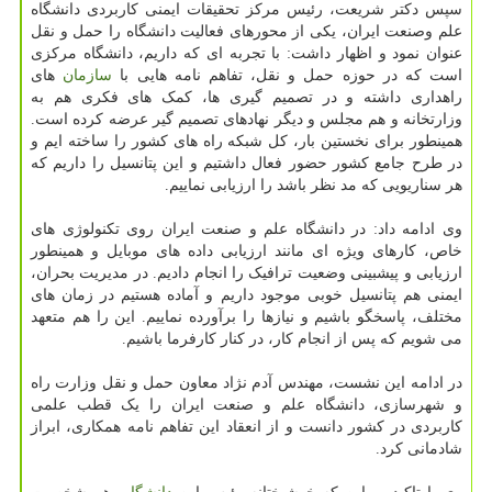
سپس دکتر شریعت، رئیس مرکز تحقیقات ایمنی کاربردی دانشگاه
علم وصنعت ایران، یکی از محورهای فعالیت دانشگاه را حمل و نقل
عنوان نمود و اظهار داشت: با تجربه ای که داریم، دانشگاه مرکزی
است که در حوزه حمل و نقل، تفاهم نامه هایی با
سازمان
های
راهداری داشته و در تصمیم گیری ها، کمک های فکری هم به
وزارتخانه و هم مجلس و دیگر نهادهای تصمیم گیر عرضه کرده است.
همینطور برای نخستین بار، کل شبکه راه های کشور را ساخته ایم و
در طرح جامع کشور حضور فعال داشتیم و این پتانسیل را داریم که
هر سناریویی که مد نظر باشد را ارزیابی نماییم.
وی ادامه داد: در دانشگاه علم و صنعت ایران روی تکنولوژی های
خاص، کارهای ویژه ای مانند ارزیابی داده های موبایل و همینطور
ارزیابی و پیشبینی وضعیت ترافیک را انجام دادیم. در مدیریت بحران،
ایمنی هم پتانسیل خوبی موجود داریم و آماده هستیم در زمان های
مختلف، پاسخگو باشیم و نیازها را برآورده نماییم. این را هم متعهد
می شویم که پس از انجام کار، در کنار کارفرما باشیم.
در ادامه این نشست، مهندس آدم نژاد معاون حمل و نقل وزارت راه
و شهرسازی، دانشگاه علم و صنعت ایران را یک قطب علمی
کاربردی در کشور دانست و از انعقاد این تفاهم نامه همکاری، ابراز
شادمانی کرد.