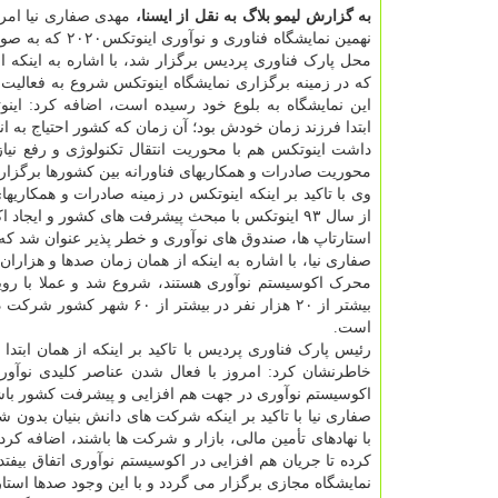
به گزارش لیمو بلاگ به نقل از ایسنا،
مهدی صفاری نیا امرو
نهمین نمایشگاه فناوری و نوآ
که در زمینه برگزاری نمایشگاه اینوتکس شروع به فعالیت 
این نمایشگاه به بلوع خود رسیده است، اضافه کرد: این
ابتدا فرزند زمان خودش بود؛ آن زمان که کشور احتیاج به ان
داشت اینوتکس هم با محوریت انتقال تکنولوژی و رفع نیا
محوریت صادرات و همکاریهای فناورانه بین کشورها برگزار 
وی با تاکید بر اینکه اینوتکس در زمینه صادرات و همکاریها
از سال ۹۳ اینوتکس با مبحث پیشرفت های کشور و ای
استارتاپ ها، صندوق های نوآوری و خطر پذیر عنوان شد که
صفاری نیا، با اشاره به اینکه از همان زمان صدها و هزاران ت
محرک اکوسیستم نوآوری هستند، شروع شد و عملا با روید
بیشتر از ۲۰ هزار نفر در ب
است.
رئیس پارک فناوری پردیس با تاکید بر اینکه از همان ابتدا 
خاطرنشان کرد: امروز با فعال شدن عناصر کلیدی نوآو
اکوسیستم نوآوری در جهت هم افزایی و پیشرفت کشور باش
صفاری نیا با تاکید بر اینکه شرکت های دانش بنیان بدون ش
با نهادهای تأمین مالی، بازار و شرکت ها باشند، اضافه کر
کرده تا جریان هم افزایی در اکوسیستم نوآوری اتفاق بیف
نمایشگاه مجازی برگزار می گردد و با این وجود صدها استا