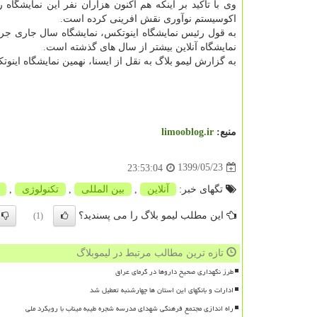
وی با تاکید بر اینکه هم اکنون هزاران نفر این نمایشگاه
اکوسیستم نوآوری نقش افرینی کرده است.
به قول رئیس نمایشگاه اینوتکس، نمایشگاه سال جاری جری
نمایشگاه آنلاین بیشتر از سال های گذشته است.
به گزارش لیمو بلاگ به نقل از ایسنا، نهمین نمایشگاه اینوتکس ۲۰۲۰ از امروز تا شنبه به صورت مجازی برگزار م
منبع:
limooblog.ir
1399/05/23
23:53:04
تگهای خبر:
آنلاین
,
بین المللی
,
تكنولوژی
,
این مطلب لیمو بلاگ را می پسندید؟
(1)
تازه ترین مطالب مرتبط در لیموبلاگ
طرز نگهداری صحیح داروها در گرمای عراق
ادارات و بانکهای این استان ها چهارشنبه تعطیل شد
راه اندازی مجتمع فرهنگی شهدای مدرسه شجره طیبه میناب با رویکرد ملی