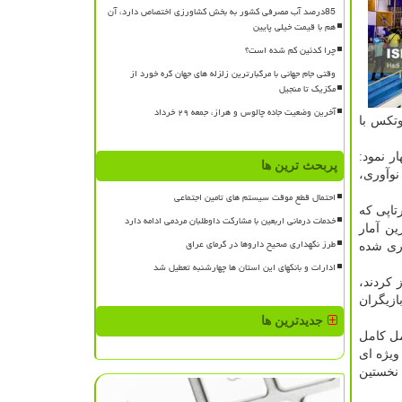
85درصد آب مصرفی کشور به بخش کشاورزی اختصاص دارد، آن
هم با قیمت خیلی پایین
چرا کدئین کم شده است؟
وقتی جام جهانی با مرگبارترین زلزله های جهان گره خورد از
مکزیک تا منجیل
آخرین وضعیت جاده چالوس و هراز، جمعه ۲۹ خرداد
وتکس با
 نمود:
پربحث ترین ها
 نوآوری،
احتمال قطع موقت سیستم های تامین اجتماعی
تاپی که
خدمات درمانی اربعین با مشارکت داوطلبان مردمی ادامه دارد
ین آمار
طرز نگهداری صحیح داروها در گرمای عراق
وآوری شده
ادارات و بانکهای این استان ها چهارشنبه تعطیل شد
 کردند،
زیگران
جدیدترین ها
مل کامل
ویژه ای
 نخستین