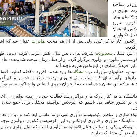
ز در افتتاحیه
وری اینوتکس۲۰۲۰ که به صورت مجازی در
محل پارک فناوری پردیس برگزار شد، با اشاره به اینکه از ۹ سال پیش
کردیم، امروز
وتکس از همان
تقال تکنولوژی
ز کشور آغاز به کار کرد، ولی پس از آن هم مبحث
صادرات
عنوان شد که این
گردید.
ی بین المللی
محصولات
شرکت های دانش بنیان نقش آفرینی کرده است، اظهار
جاد اکوسیستم فناوری و نوآوری برگزار گردید و از همان زمان مبحث شتابدهنده های
 این فرهنگ سازی در اینوتکس هم به وجود آمد.
یم به فعالیتهای نوآورانه در
دانشگاه
ها وارد شدند، افزود: دغدغه فعالیت استار
ادهای نوآورانه ای که توسط پارک فناوری پردیس برگزار شد، بر مبنای آخر
یشتر از ۶۰ شهر کشور شرکت داشتند که این نشان داده است عملا جریان نیروی انسانی وارد اکوسیستم ن
دانشگاه ها در کنار پارک ها و مراکز رشد فعالیت خود در زمینه نوآوری را آغاز
ری در کشور شاهد می باشیم که اینوتکس توانسته محفلی برای جمع شدن با
د.
بکه سازی و عناصر اکوسیستم نوآوری نمی توانند نقشی ایفا کنند و باید در تعا
د: نمایشگاه نوآوری و فناوری اینوتکس به این اکوسیستم فناوری ونوآوری توجه 
تد. اینوتکس یکی از عناصر فعال اکوسیستم نوآوری است که سال جاری بعنوان
رتاپ در آن مشارکت دارند.