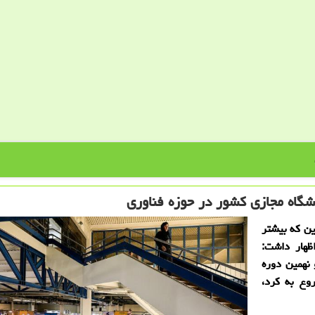
شگاه مجازی كشور در حوزه فناوری
ین كه بیشتر
اظهار داشت:
نهمین دوره
وع به كرد،