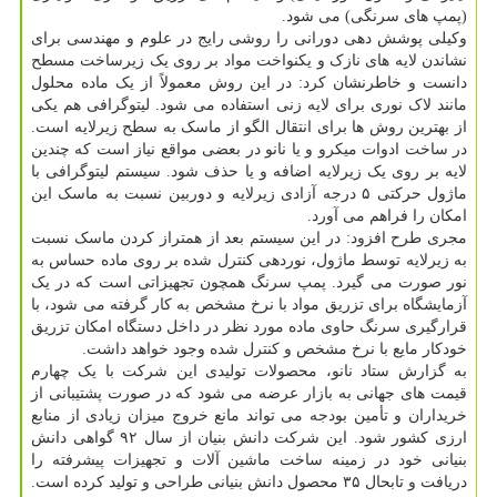
(پمپ های سرنگی) می شود.
وکیلی پوشش دهی دورانی را روشی رایج در علوم و مهندسی برای
نشاندن لایه های نازک و یکنواخت مواد بر روی یک زیرساخت مسطح
دانست و خاطرنشان کرد: در این روش معمولاً از یک ماده محلول
مانند لاک نوری برای لایه زنی استفاده می شود. لیتوگرافی هم یکی
از بهترین روش ها برای انتقال الگو از ماسک به سطح زیرلایه است.
در ساخت ادوات میکرو و یا نانو در بعضی مواقع نیاز است که چندین
لایه بر روی یک زیرلایه اضافه و یا حذف شود. سیستم لیتوگرافی با
ماژول حرکتی ۵ درجه آزادی زیرلایه و دوربین نسبت به ماسک این
امکان را فراهم می آورد.
مجری طرح افزود: در این سیستم بعد از همتراز کردن ماسک نسبت
به زیرلایه توسط ماژول، نوردهی کنترل شده بر روی ماده حساس به
نور صورت می گیرد. پمپ سرنگ همچون تجهیزاتی است که در یک
آزمایشگاه برای تزریق مواد با نرخ مشخص به کار گرفته می شود، با
قرارگیری سرنگ حاوی ماده مورد نظر در داخل دستگاه امکان تزریق
خودکار مایع با نرخ مشخص و کنترل شده وجود خواهد داشت.
به گزارش ستاد نانو، محصولات تولیدی این شرکت با یک چهارم
قیمت های جهانی به بازار عرضه می شود که در صورت پشتیبانی از
خریداران و تأمین بودجه می تواند مانع خروج میزان زیادی از منابع
ارزی کشور شود. این شرکت دانش بنیان از سال ۹۲ گواهی دانش
بنیانی خود در زمینه ساخت ماشین آلات و تجهیزات پیشرفته را
دریافت و تابحال ۳۵ محصول دانش بنیانی طراحی و تولید کرده است.