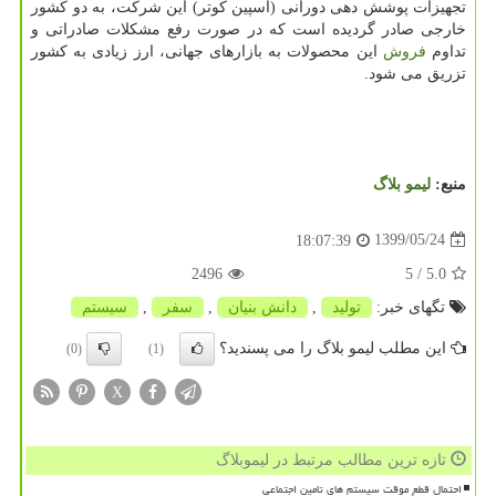
تجهیزات پوشش دهی دورانی (اسپین کوتر) این شرکت، به دو کشور
خارجی صادر گردیده است که در صورت رفع مشکلات صادراتی و
تداوم
فروش
این محصولات به بازارهای جهانی، ارز زیادی به کشور
تزریق می شود.
منبع:
لیمو بلاگ
1399/05/24
18:07:39
2496
/ 5
5.0
تگهای خبر:
تولید
,
دانش بنیان
,
سفر
,
سیستم
این مطلب لیمو بلاگ را می پسندید؟
(0)
(1)
X
تازه ترین مطالب مرتبط در لیموبلاگ
احتمال قطع موقت سیستم های تامین اجتماعی