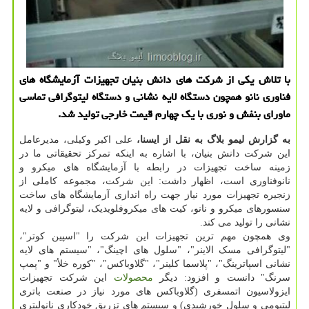
با تلاش یكی از شركت های دانش بنیان تجهیزات آزمایشگاه های
فناوری نانو همچون دستگاه لایه نشانی و دستگاه لیتوگرافی تماسی
ماورای بنفش و نوری با یك چهارم قیمت خارجی تولید شد.
به گزارش لیمو بلاگ به نقل از ایسنا،
علی اکبر وکیلی، مدیرعامل
این شرکت دانش بنیان، با اشاره به اینکه تمرکز تحقیقاتی ما در
زمینه ساخت تجهیزات در رابطه با آزمایشگاه های میکرو و
نانوفناوری است، اظهار داشت: این شرکت، مجموعه کاملی از
زنجیره تجهیزات مورد نیاز جهت راه اندازی آزمایشگاه های ساخت
سنسورهای میکرو و نانو، کیت های میکروفلویدیک، لیتوگرافی و لایه
نشانی را تولید می کند.
وی همچون مهم ترین تجهیزات این شرکت را "اسپین کوتر"،
"لیتوگرافی مسک الاینر"، "سلول های اچینگ"، "سیستم های لایه
نشانی اسپاترینگ"، "پلاسما کلینر"، "گلاوباکس"، "کوره خلأ" و "پمپ
سرنگ" دانست و افزود: دیگر
محصولات
این شرکت تجهیزات
ایزولاسیون اتمسفری (گلاوباکس های مورد نیاز در صنعت باتری
لیتیومی و سلول خورشیدی) و سیستم های تزریق خودکاری نانولیتری