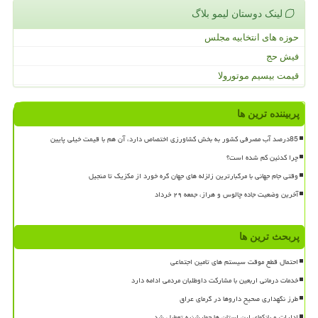
لینک دوستان لیمو بلاگ
حوزه های انتخابیه مجلس
فیش حج
قیمت بیسیم موتورولا
پربیننده ترین ها
85درصد آب مصرفی کشور به بخش کشاورزی اختصاص دارد، آن هم با قیمت خیلی پایین
چرا کدئین کم شده است؟
وقتی جام جهانی با مرگبارترین زلزله های جهان گره خورد از مکزیک تا منجیل
آخرین وضعیت جاده چالوس و هراز، جمعه ۲۹ خرداد
پربحث ترین ها
احتمال قطع موقت سیستم های تامین اجتماعی
خدمات درمانی اربعین با مشارکت داوطلبان مردمی ادامه دارد
طرز نگهداری صحیح داروها در گرمای عراق
ادارات و بانکهای این استان ها چهارشنبه تعطیل شد