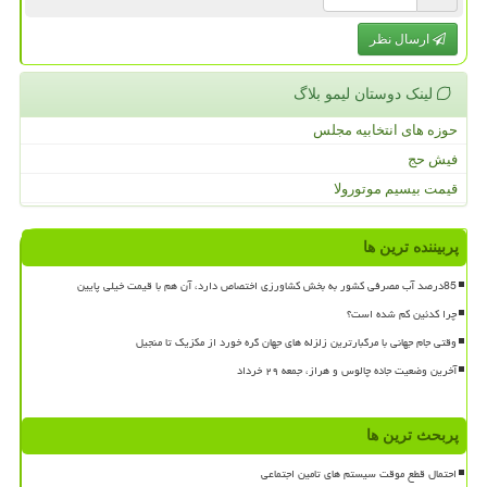
ارسال نظر
لینک دوستان لیمو بلاگ
حوزه های انتخابیه مجلس
فیش حج
قیمت بیسیم موتورولا
پربیننده ترین ها
85درصد آب مصرفی کشور به بخش کشاورزی اختصاص دارد، آن هم با قیمت خیلی پایین
چرا کدئین کم شده است؟
وقتی جام جهانی با مرگبارترین زلزله های جهان گره خورد از مکزیک تا منجیل
آخرین وضعیت جاده چالوس و هراز، جمعه ۲۹ خرداد
پربحث ترین ها
احتمال قطع موقت سیستم های تامین اجتماعی