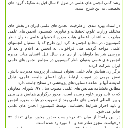
رشد کمی انجمن های علمی در طول ۳ سال قبل به تفکیک گروه های
تخصصی به این شرح است:
در امتداد بهره مندی از ظرفیت‎ انجمن های علمی ایران در بخش های
مختلف وزارت علوم، تحقیقات و فناوری، کمیسیون انجمن های علمی
مبادرت به انتخاب اعضای هیات مدیره انجمن‎های علمی بعنوان ناظر
کمیسیون، در مجامع انجمن ها کرد. این طرح که با استقبال انجمن‎های
علمی مواجه گردید، طی فراخوانی به انجمن ها اعلام و بعد از
بررسی شرایط داوطبان، از دی ماه سال قبل اعضای هیات مدیره
انجمن های علمی بعنوان ناظر کمیسیون در مجامع انجمن های علمی
ایران شرکت کردند.
برگزاری همایش های علمی بعنوان قسمتی از پروسه مدیریت دانش،
نقش مهمی در تقویت ارتباط میان اعضای جامعه علمی، تبادل
اندیشه آنها و اشاعه دستاوردهای پژوهشی در سطح جامعه دارد.
مطابق بخشنامه همایش های علمی مصوب سال ۹۷، شورای معاونان
که به تایید وزیر علوم رسیده است، مجوز برگزاری همایش های ملی
و بین المللی انجمن های علمی بعد از تصویب در هیات مدیره انجمن
و تایید احراز شرایط بخشنامه، توسط کمیسیون انجمن های علمی
صادر می شود.
در این راستا از میان ۸۹ درخواست صدور مجوز، برای تعداد ۷۹
درخواست مجوز صادر شد و ۱۰ مورد رد شده است.