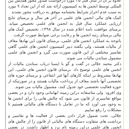
علاوه بر آن در سال قبل ۳۵ مورد درخواست صدور مجوز همایش بین
المللی توسط انجمن ها به کمیسیون ارائه شد که از این تعداد ۹ مورد
به سبب عدم احراز شرایط بخشنامه موفق به دریافت مجوز نشدند.
کمک های مالی انجمن های علمی در آخر هر سال و برمبنای نتایج
ارزیابی عملکرد سال قبل به انجمن های علمی تخصیص می‎یابد.
برمبنای موافقت نامه اعلام شده در سال ۱۳۹۸، تخصیص کمک های
مالی برمبنای رتبه انجمن ها و رعایت برخی ضوابط صورت گرفت.
باتوجه به عملکرد انجمن های علمی، برمبنای قانون این نهادها معاف
از مالیات هستند، ولی بگفته دبیر کمیسیون انجمن های علمی گاهی
تفاسیر مختلفی از این قانون صورت می گیرد و انجمن های علمی
مشمول ستاندن مالیات می شوند.
دکتر محمد جلالی در گفت و گو با ایسنا درباب ستاندن مالیات از
انجمن های علمی توضیح داد: برمبنای قانون انجمن های علمی، این
نهادها مشروط بر اینکه کارهای آنها غیر انتفاعی و برمبنای حوزه های
تخصصی آنها باشند معاف از پرداخت مالیات هستند و در صورتیکه از
حوزه فعالیت تخصصی خود عدول کنند، مشمول مالیات می شوند.
وی افزود: ولی متاسفانه دراین زمینه ابهاماتی وجود دارد و در بعضی
مواقع تفاسیری از قانون می شود که چالش هایی را برای انجمن ها
به وجود می آورد که ما در تعامل با دستگاه های مالیاتی هستیم تا
مشکلات را رفع نماییم.
جلالی، تحت شمول قرار دادن بعضی از فعالیت ها و تفاسیر و
برداشت های متفاوت دستگاه های مالیاتی از قانون را از چالش های
انجمن های علمی دراین زمینه نام برد و اظهار داشت: در بعضی