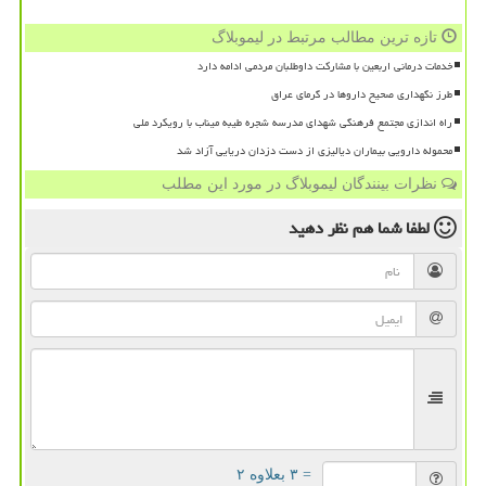
تازه ترین مطالب مرتبط در لیموبلاگ
خدمات درمانی اربعین با مشارکت داوطلبان مردمی ادامه دارد
طرز نگهداری صحیح داروها در گرمای عراق
راه اندازی مجتمع فرهنگی شهدای مدرسه شجره طیبه میناب با رویکرد ملی
محموله دارویی بیماران دیالیزی از دست دزدان دریایی آزاد شد
نظرات بینندگان لیموبلاگ در مورد این مطلب
لطفا شما هم
نظر دهید
= ۳ بعلاوه ۲