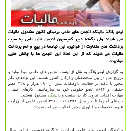
لیمو بلاگ: بااینكه انجمن های علمی برمبنای قانون مشمول مالیات
نمی شوند ولی بگفته دبیر كمیسیون انجمن های علمی به سبب
برداشت های متفاوت از قوانین، این نهادها در پیچ و خم پرداخت
مالیات می شوند كه از این لحاظ این انجمن ها با چالش هایی
مواجهند.
به گزارش لیمو بلاگ به نقل از ایسنا
، انجمن های علمی مبدا تولید و
ترویج علم در بین متخصصان و ارکان کشور هستند. این نهادهای علم
محور با تاکید بر فعالیت داوطلبانه بیش از ۲۹۰ هزار و ۳۲۸ عضو
حقیقی و ۸۶۴۴ عضو حقوقی خود به سازماندهی کارهای علمی،
مهارت افزایی نیروی کار در صنعت و
دانشگاه
مشغول هستند.
برمبنای آمارها تا آخر سال ۱۳۹۸ تعداد ۳۹۶ انجمن علمی از وزارت
علوم، تحقیقات و فناوری مجوز فعالیت دریافت نمودند.
پراکندگی انجمن های علمی ایران در ۶ گروه تخصصی تا آخر سال