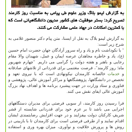
به گزارش لیمو بلاگ وزیر علوم طی پیامی به مناسبت روز كارمند
تصریح كرد: بستر موفقیت های كشور مدیون دانشگاهیانی است كه
با كمترین امكانات در جهاد علمی مشاركت می كنند.
به گزارش لیمو بلاگ به نقل از ایسنا، متن پیام دکتر منصور غلامی به
شرح زیر است:
" با نکوداشت نام و یاد و راه سرور آزادگان جهان حضرت امام حسین
(ع)، یاد و خاطره مجاهدان عرصه ایمان و عمل، شهیدان والا مقام
رجایی و باهنر و هفته دولت را گرامی می داریم. "چهارم شهریور
ماه؛ روز کارمند"، فرصت مغتنمی برای قدردانی از تلاشهای صادقانه
و
خدمات
خالصانه کارمندان نیکونهادی است که با نیروی تعهد و
تخصص در دانشگاهها، پژوهشگاهها و مراکز آموزش عالی، پژوهشی و
فناوری و ستاد وزارت در جهت پیشبرد برنامه ها و اهداف نهاد بزرگ
آموزش عالی ایفای نقش می کنند.
فرا رسیدن روز کارمند، از سویی فرصتی برای مدیران دستگاههای
اجرایی می باشد تا بر عزم خود برای قدردانی شایسته از قشر
شریفِ کارکنان دولت بیفزایند و در جهت افزایش رضایتمندی ایشان
اقدام نمایند و از طرفی فرصتی است برای کارمندان تا با بازبینی در
روش ها و پرورش خلاقیت و نوآوری، میزان بهره وری و استفاده