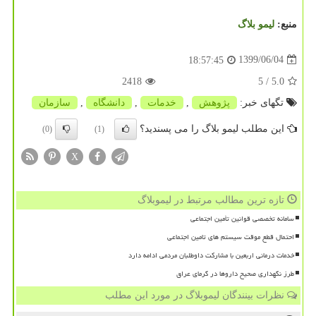
منبع:
لیمو بلاگ
1399/06/04
18:57:45
2418
/ 5
5.0
تگهای خبر:
پژوهش
,
خدمات
,
دانشگاه
,
سازمان
این مطلب لیمو بلاگ را می پسندید؟
(0)
(1)
X
تازه ترین مطالب مرتبط در لیموبلاگ
سامانه تخصصی قوانین تأمین اجتماعی
احتمال قطع موقت سیستم های تامین اجتماعی
خدمات درمانی اربعین با مشارکت داوطلبان مردمی ادامه دارد
طرز نگهداری صحیح داروها در گرمای عراق
نظرات بینندگان لیموبلاگ در مورد این مطلب