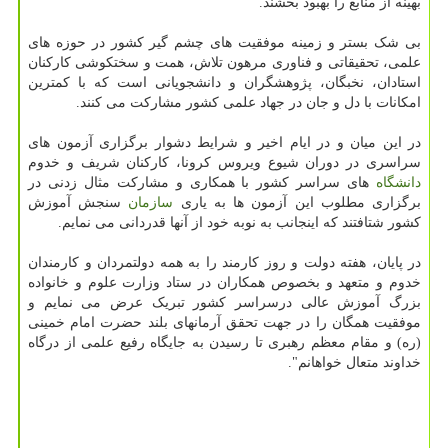
بهینه از منابع را بهبود بخشند.
بی شک بستر و زمینه موفقیت های چشم گیر کشور در حوزه های
علمی، تحقیقاتی و فناوری مرهون تلاش، همت و سختکوشی کارکنان
استادان، نخبگان، پژوهشگران و دانشجویانی است که با کمترین
امکانات با دل و جان در جهاد علمی کشور مشارکت می کنند.
در این میان و در ایام اخیر و شرایط دشوار برگزاری آزمون های
سراسری در دوران شیوع ویروس کرونا، کارکنان شریف و خدوم
دانشگاه
های سراسر کشور با همکاری و مشارکت مثال زدنی در
برگزاری مطلوب این آزمون ها به یاری
سازمان
سنجش آموزش
کشور شتافتند که اینجانب به نوبه خود از آنها قدردانی می نمایم.
در پایان، هفته دولت و روز کارمند را به همه دولتمردان و کارمندان
خدوم و متعهد و بخصوص همکاران در ستاد وزارت علوم و خانواده
بزرگ آموزش عالی درسراسر کشور تبریک عرض می نمایم و
موفقیت همگان را در جهت تحقق آرمانهای بلند حضرت امام خمینی
(ره) و مقام معظم رهبری تا رسیدن به جایگاه رفیع علمی از درگاه
خداوند متعال خواهانم".