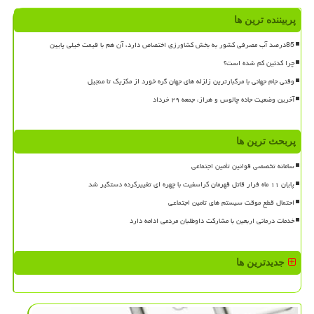
پربیننده ترین ها
85درصد آب مصرفی کشور به بخش کشاورزی اختصاص دارد، آن هم با قیمت خیلی پایین
چرا کدئین کم شده است؟
وقتی جام جهانی با مرگبارترین زلزله های جهان گره خورد از مکزیک تا منجیل
آخرین وضعیت جاده چالوس و هراز، جمعه ۲۹ خرداد
پربحث ترین ها
سامانه تخصصی قوانین تأمین اجتماعی
پایان ۱۱ ماه فرار قاتل قهرمان کراسفیت با چهره ای تغییرکرده دستگیر شد
احتمال قطع موقت سیستم های تامین اجتماعی
خدمات درمانی اربعین با مشارکت داوطلبان مردمی ادامه دارد
جدیدترین ها