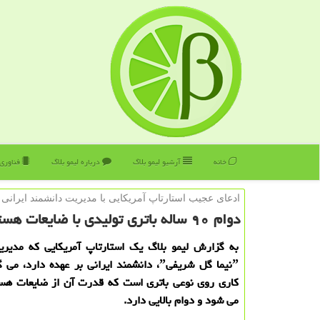
خانه
آرشیو لیمو بلاگ
درباره لیمو بلاگ
فناوری
ادعای عجیب استارتاپ آمریكایی با مدیریت دانشمند ایرانی
دوام ۹۰ ساله باتری تولیدی با ضایعات هسته ای!
به گزارش لیمو بلاگ یك استارتاپ آمریكایی كه مدیریت
ˮنیما گل شریفیˮ، دانشمند ایرانی بر عهده دارد،
كاری روی نوعی باتری است كه قدرت آن از ضایعات هست
می شود و دوام بالایی دارد.