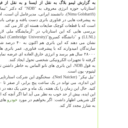
به گزارش لیمو بلاگ به نقل از ایسنا و به نقل از ف
استارتاپ حوزه انرژی معروف به "B
(Nima Golsharifi)، دانشمند ایرانی، مدیرعامل آن است
به پیشرفت هایی در فناوری باتری دست یافته و نوعی باتر
است که با قطعات کوچک ضایعات هسته ای کار می کند.
بررسی هایی که این استارتاپ در "آزمایشگاه ملی لار
(LLNL) و "دانشگاه 
نشان می دهند که این باتری
سازندگان امیدوارند که با پیشرفت فناوری، عمر باتری ها 
۲۸۰۰۰ سال هم برسد و انرژی خارق العاده ای عرضه نم
گرفته تا تجهیزات الکرونیکی شخصی تحول ایجاد کنند.
به قول NDB، این باتری های نانو الماس به خاطر د
لیتیوم- یون است.
"نیل نیکر" (Neel Naicker)، سخنگوی این
کنید. حال این زمان را یک هفته، یک ماه و حتی یک دهه در ن
این ایده، بیش از حد خوب به نظر می آید اما اگر آنچه که 
گل شریفی اظهار داشت: اگر بخواهیم در مورد
خودرو
به شارژ مجدد کار کند.