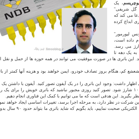
یوچریسم
، یک
ND" که دکتر "نیما گل شریفی"
، ادعا می کند که
ی ابداع کرده
نس لیورمور"
کمبریج"(Cambridge University) انجام داده است،
 هم اکنون به ۴۰ درصد شارژ می رسد.
به یک دهه تا
اید. این باتری ها در صورت موفقیت می توانند در همه حوزه ها از حمل و نقل ا
اشتن تشعشع کم، هنگام بروز تصادف خودرو، ایمن خواهند بود و هزینه آنها کمتر از ب
 شرکت استارتاپی اظهار داشت: وجود این باتری را در یک آیفون تصور کنید. آیفون با داشتن یک
این اندازه، می تواند در یک ساعت پنج برابر، از صفر تا ۱۰۰ شارژ شود. تصور کنید روزی مجبور نباشید که باتری خویش را برای
ظر بگیرید. این هدفی است که ما می توانیم با کمک این فناوری انجام دهیم.
این شرکت در نظر دارد، به مرحله اجرا برسد، تغییرات اساسی ایجاد خواهد نمود
های الکتریکی صحبت نماییم، باید بگویم که شاید 