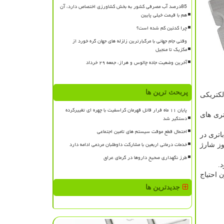
85درصد آب مصرفی کشور به بخش کشاورزی اختصاص دارد، آن
هم با قیمت خیلی پایین
چرا کدئین کم شده است؟
وقتی جام جهانی با مرگبارترین زلزله های جهان گره خورد از
مکزیک تا منجیل
آخرین وضعیت جاده چالوس و هراز، جمعه ۲۹ خرداد
پربحث ترین ها
لکتریکی
پایان ۱۱ ماه فرار قاتل قهرمان کراسفیت با چهره ای تغییرکرده
اتری های
دستگیر شد
احتمال قطع موقت سیستم های تامین اجتماعی
 باتری در
خدمات درمانی اربعین با مشارکت داوطلبان مردمی ادامه دارد
 یک روز شارژ
طرز نگهداری صحیح داروها در گرمای عراق
.
باتری ما بتواند حدود ۹۰ سال بدون احتیاج
جدیدترین ها