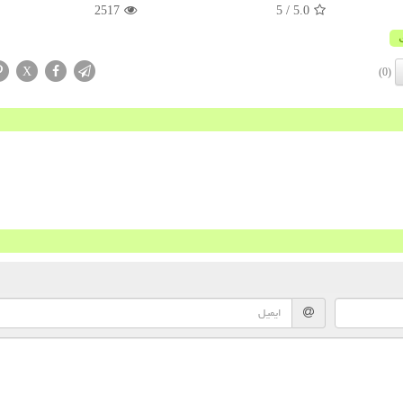
2517
/ 5
5.0
X
(0)