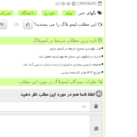
1399/06/05
13:38:48
تگهای خبر:
تولید
,
خودرو
,
دانشگاه
,
شركت
این مطلب لیمو بلاگ را می پسندید؟
(1)
تازه ترین مطالب مرتبط در لیموبلاگ
طرز نگهداری صحیح داروها در گرمای عراق
ادارات و بانکهای این استان ها چهارشنبه تعطیل شد
محموله دارویی بیماران دیالیزی از دست دزدان دریایی آزاد شد
توزیع 910 هزار گذرنامه زیارتی
نظرات بینندگان لیموبلاگ در مورد این مطلب
لطفا شما هم
در مورد این مطلب
نظر دهید