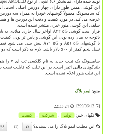
تولید شده دارای نمایشگر ۶.۶ اینچی از نوع Super AMOLED است.
این گوشی همین طور دارای چهار دوربین اصلی است. ای
که سامسونگ معمولاً گوشیهای خودرا به همراه سه دوربین 
عرضه می کند. در مورد کیفیت و دقت این دوربین ها و همی
سلفی این گوشی هنوز خبری منتشر نشده است.
قرار است گوشی A۴۲ ۵G اواخر سال جاری میلادی 
باتوجه به میان رده بودن این گوشی و پایین تر بودن کیفیت
با گوشیهای A۵۱ ۵G و A۷۱ ۵G پیش بینی 
نسل پنجم کمتر از ۵۰۰ دلار باشد. لازم به ذکر است که دو گوشی نسل پنجم مورد اشاره به ترتیب ۵۰۰ و ۶۰۰ دلار قیمت داشته اند.
این تبلت هنوز اعلام نشده است.
منبع:
لیمو بلاگ
1399/06/13
22:33:24
تگهای خبر:
تولید
,
شركت
,
كیفیت
این مطلب لیمو بلاگ را می پسندید؟
(1)