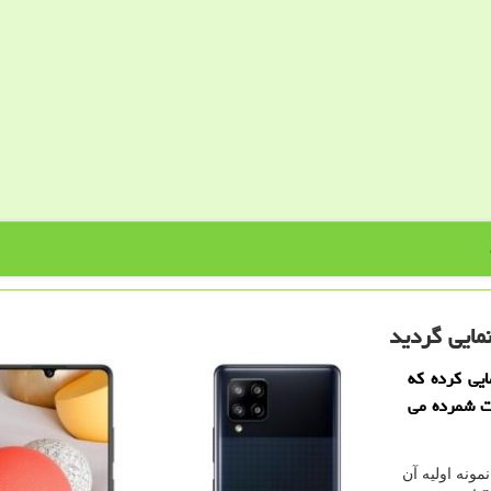
ایی گردید
 گلكسی ای 42 خود رونمایی كرده كه
ت شمرده می
مونه اولیه آن