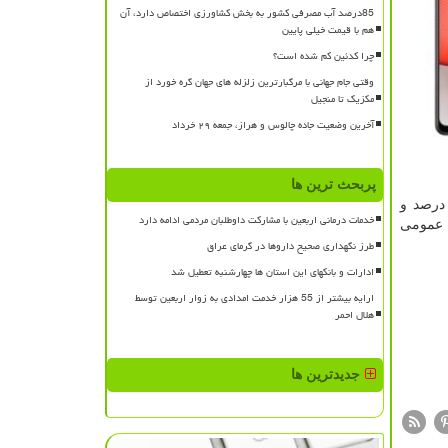
85درصد آب مصرفی کشور به بخش کشاورزی اختصاص دارد، آن
هم با قیمت خیلی پایین
چرا کدئین کم شده است؟
وقتی جام جهانی با مرگبارترین زلزله های جهان گره خورد از
مکزیک تا منجیل
آخرین وضعیت جاده چالوس و هراز، جمعه ۲۹ خرداد
پربحث ترین ها
 یک تبلت جدید به نام گلکسی تب ای ۷ را هم عرضه نموده که دارای نمایشگر ۱۰.۴ اینچی با نسبت نمایشگر به بدنه ۸۰ درصد و
خدمات درمانی اربعین با مشارکت داوطلبان مردمی ادامه دارد
یمت و زمان ارائه عمومی
طرز نگهداری صحیح داروها در گرمای عراق
ادارات و بانکهای این استان ها چهارشنبه تعطیل شد
ارایه بیشتر از 55 هزار خدمت امدادی به زوار اربعین توسط
هلال احمر
جدیدترین ها