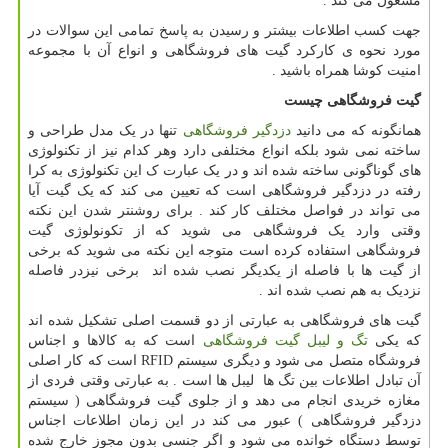
مشغول می کند .
جهت کسب اطلاعات بیشتر و رسیدن به پاسخ تمامی این سوالات در
مورد نحوه ی کارکرد گیت های فروشگاهی و انواع آن با مجموعه
امنیت کوشا همراه باشید .
گیت فروشگاهی چیست
همانگونه که می دانید
دزدگیر فروشگاهی
تنها در یک مدل طراحی و
ساخته نمی شود بلکه انواع مختلفی دارد وهر کدام نیز از تکنولوژی
های گوناگونی ساخته شده اند و در یک عبارت ک این تکنولوژی به کرا
رفته در دزدگیر فروشگاهی است که تعیین می کند که یک گیت آیا
می تواند در فواصل مختلف کار کند . برای روشنتر شدن این نکته
وقتی وارد یک فروشگاهی می شوید که از تکونولوژی گیت
فروشگاهی استفاده کرده است متوجه این نکته می شوید که برخی
از گیت ها با فاصله از یکدیگر نصب شده اند برخی نیزدر فاصله
نزدیک به هم نصب شده اند .
گیت های فروشگاهی به عبارتی از دو قسمت اصلی تشکیل شده اند
که یکی
تگ و لیبل گیت فروشگاهی
است که به کالاها و اجناس
فروشگاه متصل می شود و دیگری سیستم
RFID
است که کار اصلی
آن تبادل اطلاعات بین تگ ها لیبل ها است . به عبارتی وقتی فردی از
مغازه خریدی انجام می دهد و از جلوی گیت فروشگاهی ( سیستم
دزدگیر فروشگاهی ) عبور می کند در این زمان اطلاعات اجناس
توسط دستگاه خوانده می شود و اگر جنسی بدون مجوز خارج شده