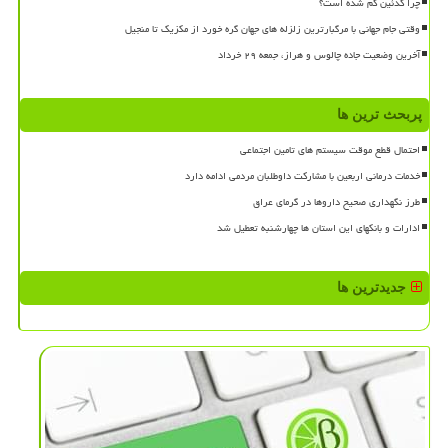
چرا کدئین کم شده است؟
وقتی جام جهانی با مرگبارترین زلزله های جهان گره خورد از مکزیک تا منجیل
آخرین وضعیت جاده چالوس و هراز، جمعه ۲۹ خرداد
پربحث ترین ها
احتمال قطع موقت سیستم های تامین اجتماعی
خدمات درمانی اربعین با مشارکت داوطلبان مردمی ادامه دارد
طرز نگهداری صحیح داروها در گرمای عراق
ادارات و بانکهای این استان ها چهارشنبه تعطیل شد
جدیدترین ها