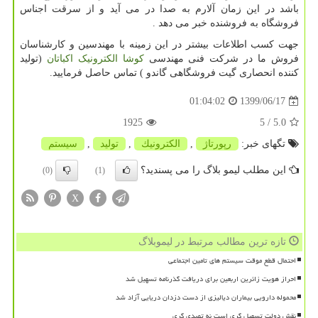
باشد در این زمان آلارم به صدا در می آید و از سرقت اجناس
فروشگاه به فروشنده خبر می دهد .
جهت کسب اطلاعات بیشتر در این زمینه با مهندسین و کارشناسان
فروش ما در شرکت فنی مهندسی
کوشا الکترونیک اکباتان
(تولید
کننده انحصاری گیت فروشگاهی گاندو ) تماس حاصل فرمایید.
1399/06/17
01:04:02
1925
/ 5
5.0
تگهای خبر:
رپورتاژ
,
الكترونیك
,
تولید
,
سیستم
این مطلب لیمو بلاگ را می پسندید؟
(0)
(1)
X
تازه ترین مطالب مرتبط در لیموبلاگ
احتمال قطع موقت سیستم های تامین اجتماعی
احراز هویت زائرین اربعین برای دریافت گذرنامه تسهیل شد
محموله دارویی بیماران دیالیزی از دست دزدان دریایی آزاد شد
نقش دولت تسهیل گری است نه تصدی گری