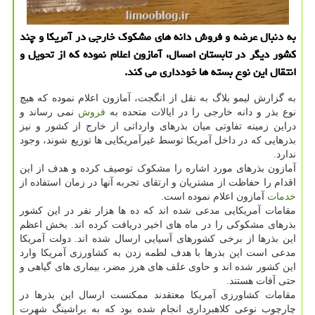
به دنبال عرضه و فروش دانه های مشكوك خارجی در آمریكا و چند
كشور دیگر در تابستان امسال، آمازون اعلام نموده كه از تحویل و
انتقال این نوع بسته ها خودداری می كند.
به گزارش لیمو بلاگ به نقل از انگجت، آمازون اعلام نموده که هیچ
نوع بذر و دانه خارجی را در ایالات متحده به
فروش
نمی رساند و
دراین زمینه تفاوتی میان بذرهای وارداتی از خارج از کشور و نیز
بذرهایی که در داخل آمریکا توسط غیرآمریکایی ها توزیع شوند، وجود
ندارد.
آمازون بذرهای مورد اشاره را مشکوک توصیف کرده و هدف از این
اقدام را حفاظت از مشتریان و ارتقای تجربه آنها در زمان استفاده از
خدمات
آمازون اعلام نموده است.
مقامات آمریکایی مدعی شده اند که ده ها هزار نفر در این کشور
بذرهای مشکوکی را در ماه های اخیر دریافت کرده اند. بخش اعظم
این بذرها از برخی کشورهای آسیایی ارسال شده اند. دولت آمریکا
مدعی است این بذرها با هدف لطمه زدن به کشاورزی آمریکا وارد
این کشور شده اند و حاوی علف های هرز مضر، بیماری های گیاهی و
حتی آفات هستند.
مقامات کشاورزی آمریکا معتقدند ممکنست ارسال این بذرها در
چارچوب نوعی کلاهبرداری انجام شده بود که به براشینگ شهرت