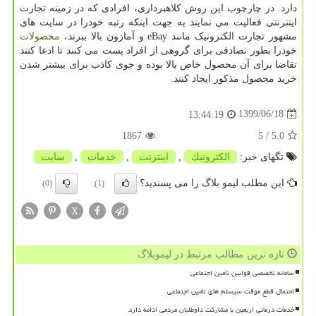
دارد. در چارچوب این روش کلاهبرداری، افرادی که در زمینه تجارت
اینترنتی فعالیت می نمایند به جهت اینکه رتبه خودرا در سایت های
مشهور تجارت الکترونیک مانند eBay و آمازون بالا ببرند،
محصولات
خودرا بطور تصادفی برای گروهی از افراد پست می کنند تا ادعا کنند
تقاضا برای آن محصول خاص بالا بوده و جوی کاذب برای بیشتر شدن
خرید محصول مذکور ایجاد کنند.
1399/06/18
13:44:19
1867
/ 5
5.0
تگهای خبر:
الكترونیك
,
اینترنت
,
خدمات
,
سایت
این مطلب لیمو بلاگ را می پسندید؟
(0)
(1)
X
تازه ترین مطالب مرتبط در لیموبلاگ
سامانه تخصصی قوانین تأمین اجتماعی
احتمال قطع موقت سیستم های تامین اجتماعی
خدمات درمانی اربعین با مشارکت داوطلبان مردمی ادامه دارد