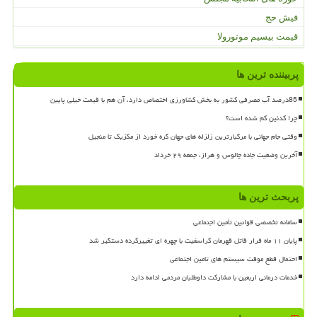
فیش حج
قیمت بیسیم موتورولا
پربیننده ترین ها
85درصد آب مصرفی کشور به بخش کشاورزی اختصاص دارد، آن هم با قیمت خیلی پایین
چرا کدئین کم شده است؟
وقتی جام جهانی با مرگبارترین زلزله های جهان گره خورد از مکزیک تا منجیل
آخرین وضعیت جاده چالوس و هراز، جمعه ۲۹ خرداد
پربحث ترین ها
سامانه تخصصی قوانین تأمین اجتماعی
پایان ۱۱ ماه فرار قاتل قهرمان کراسفیت با چهره ای تغییرکرده دستگیر شد
احتمال قطع موقت سیستم های تامین اجتماعی
خدمات درمانی اربعین با مشارکت داوطلبان مردمی ادامه دارد