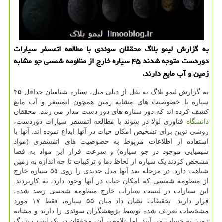
به گزارش لیمو بلاگ محققان سوئدی با مطالعه اتمسفر سیارات
دوردست متوجه شدند ۴۵ سیاره خارج از منظومه شمسی جو مشابه
زمین و آب مایع دارند.
به گزارش لیمو بلاگ به نقل از دیلی میل، ستاره شناسان حداقل ۴۵
سیاره با خصوصیت های مشابه زمین همچون اتمسفر و آب مایع
کشف کرده اند که دور ستاره های دور دست مدار می زنند. محققان
دانشگاه
فناوری لولا در سوئد با مطالعه اتمسفر سیارات دوردست،
روشی نوین برای تشخیص امکان حیات در آنها ابداع نموده اند. آنها با
استفاده از اطلاعات مربوط به خصوصیت های اتمسفری (مواد
شیمیایی موجود در جو سیاره) و سرعت فرار این مواد به فضا
مشخص کردند یک سیاره از لحاظ دما و ترکیبات تا چه اندازه به زمین
شباهت دارد. در مرحله بعد آنها مدل جدیدی را روی ۵۵ سیاره خارج
از منظومه شمسی که امکان حیات در آنها وجود دارد، به کاربردند.
این سیارات در لیست سیارات خارج منظومه شمسی رصد شده،
قرار دارند. تحقیقات نشان داد میان ۵۵ سیاره، فقط ۱۷ مورد
مشخصات تعریف شده توسط پژوهشگران سوئدی را دارند و مشابه
زمین به حساب می آیند. اما علاوه بر آن، محققان در یک لیست بزرگ