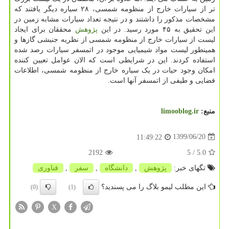
تر از سیارات خارج از منظومه شمسی، ۲۸ سیاره دیگر یافتند که
مشخصات مذکور را داشتند و در نتیجه تعداد سیارات مشابه زمین در
این تحقیق به ۴۵ مورد رسید. در این
پژوهش
محققان برای ایجاد
لیست از سیارات خارج از منظومه شمسی از نظریه جنبشی گازها و
همینطور لیست مواد شیمیایی موجود در اتمسفر سیارات رصد شده
استفاده کردند. این در شرایطی است که الان عوامل تعیین کننده
امکان وجود حیات در یک سیاره خارج از منظومه شمسی، اطلاعات
فضایی و طیفی از اتمسفر آنها است.
منبع:
limooblog.ir
1399/06/20
11:49:22
2192
/ 5
5.0
تگهای خبر:
پژوهش
,
دانشگاه
,
سفر
,
فناوری
این مطلب لیمو بلاگ را می پسندید؟
(0)
(1)
X