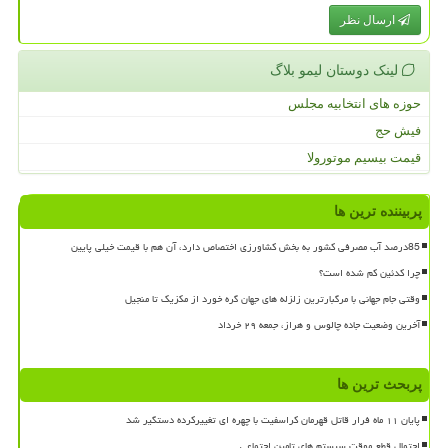
ارسال نظر
لینک دوستان لیمو بلاگ
حوزه های انتخابیه مجلس
فیش حج
قیمت بیسیم موتورولا
پربیننده ترین ها
85درصد آب مصرفی کشور به بخش کشاورزی اختصاص دارد، آن هم با قیمت خیلی پایین
چرا کدئین کم شده است؟
وقتی جام جهانی با مرگبارترین زلزله های جهان گره خورد از مکزیک تا منجیل
آخرین وضعیت جاده چالوس و هراز، جمعه ۲۹ خرداد
پربحث ترین ها
پایان ۱۱ ماه فرار قاتل قهرمان کراسفیت با چهره ای تغییرکرده دستگیر شد
احتمال قطع موقت سیستم های تامین اجتماعی