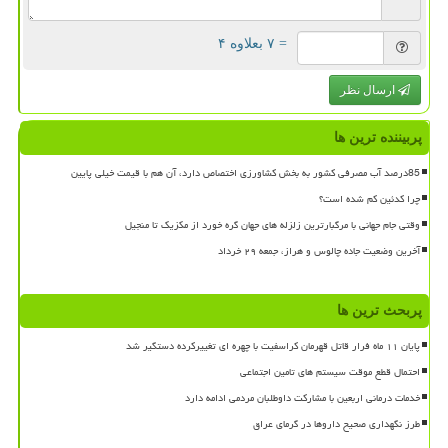
= ۷ بعلاوه ۴
ارسال نظر
پربیننده ترین ها
85درصد آب مصرفی کشور به بخش کشاورزی اختصاص دارد، آن هم با قیمت خیلی پایین
چرا کدئین کم شده است؟
وقتی جام جهانی با مرگبارترین زلزله های جهان گره خورد از مکزیک تا منجیل
آخرین وضعیت جاده چالوس و هراز، جمعه ۲۹ خرداد
پربحث ترین ها
پایان ۱۱ ماه فرار قاتل قهرمان کراسفیت با چهره ای تغییرکرده دستگیر شد
احتمال قطع موقت سیستم های تامین اجتماعی
خدمات درمانی اربعین با مشارکت داوطلبان مردمی ادامه دارد
طرز نگهداری صحیح داروها در گرمای عراق