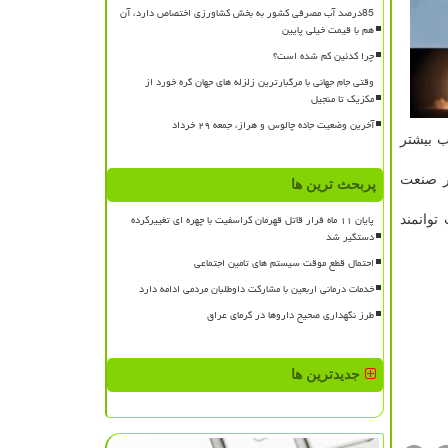
85درصد آب مصرفی کشور به بخش کشاورزی اختصاص دارد، آن
هم با قیمت خیلی پایین
چرا کدئین کم شده است؟
وقتی جام جهانی با مرگبارترین زلزله های جهان گره خورد از
مکزیک تا منجیل
آخرین وضعیت جاده چالوس و هراز، جمعه ۲۹ خرداد
ب بیشتر
تر صنعت
پربحث ترین ها
پایان ۱۱ ماه فرار قاتل قهرمان کراسفیت با چهره ای تغییرکرده
وانمند
دستگیر شد
احتمال قطع موقت سیستم های تامین اجتماعی
خدمات درمانی اربعین با مشارکت داوطلبان مردمی ادامه دارد
طرز نگهداری صحیح داروها در گرمای عراق
جدیدترین ها