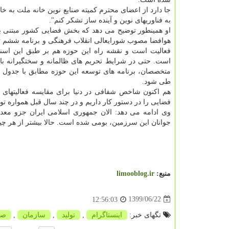
جا دارد از اعضای محترم کمیته صنایع نوین خانه ملت به خا
به فناوری‎های نوین و آینده ساز تشکر کنم".
او همینطور توضیح می دهد که بخش فضایی کشور مبتنی ب
هوافضا مصوب شورایعالی انقلاب فرهنگی و برنامه ششم ت
فعالیت است و نقشه راه این حوزه هم بر طبق این اسنا
است. حتی در شرایط تحریم های ظالمانه و سختگیرانه با
متخصصان، برنامه های توسعه این حوزه مطابق با جدول زم
طی شود.
هم اکنون شاخص شفافی در دنیا برای مقایسه فعالیتهای ک
فضایی را در دستور کار داریم و در چند سال قبل همواره ت
وی ادامه می دهد: الان جمهوری اسلامی ایران جزو مع
جوانان این سرزمین، بومی شده است. حالا بیشتر از هر چیز
منبع:
limooblog.ir
1399/06/22
12:56:03
تگهای خبر:
اینستاگرام
,
تولید
,
سازمان
,
صن