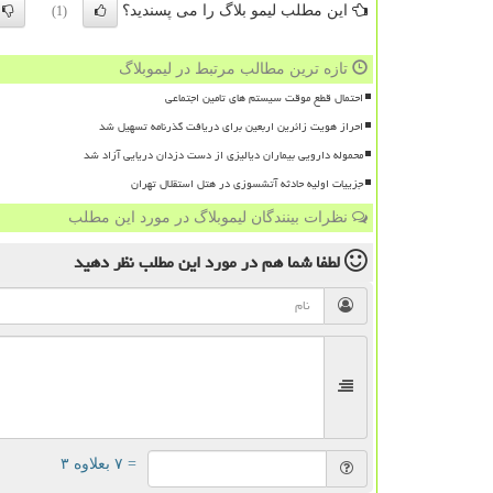
این مطلب لیمو بلاگ را می پسندید؟
(1)
تازه ترین مطالب مرتبط در لیموبلاگ
احتمال قطع موقت سیستم های تامین اجتماعی
احراز هویت زائرین اربعین برای دریافت گذرنامه تسهیل شد
محموله دارویی بیماران دیالیزی از دست دزدان دریایی آزاد شد
جزییات اولیه حادثه آتشسوزی در هتل استقلال تهران
نظرات بینندگان لیموبلاگ در مورد این مطلب
لطفا شما هم
در مورد این مطلب
نظر دهید
= ۷ بعلاوه ۳