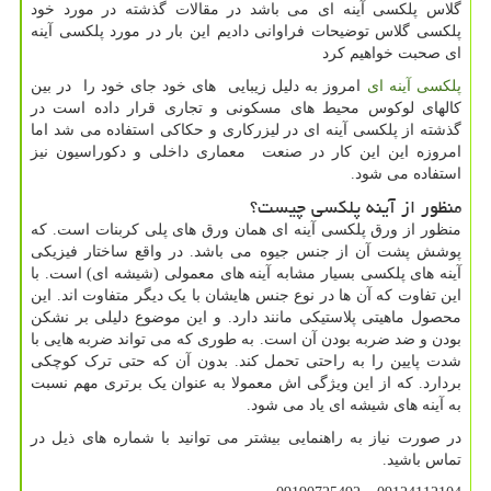
گلاس پلکسی آینه ای می باشد در مقالات گذشته در مورد خود
پلکسی گلاس توضیحات فراوانی دادیم این بار در مورد پلکسی آینه
ای صحبت خواهیم کرد
پلکسی آینه ای
امروز به دلیل زیبایی های خود جای خود را در بین
کالهای لوکوس محیط های مسکونی و تجاری قرار داده است در
گذشته از پلکسی آینه ای در لیزرکاری و حکاکی استفاده می شد اما
امروزه این این کار در صنعت معماری داخلی و دکوراسیون نیز
استفاده می شود.
منظور از آینه پلکسی چیست؟
منظور از ورق پلکسی آینه ای همان ورق های پلی کربنات است. که
پوشش پشت آن از جنس جیوه می باشد. در واقع ساختار فیزیکی
آینه های پلکسی بسیار مشابه آینه های معمولی (شیشه ای) است. با
این تفاوت که آن ها در نوع جنس هایشان با یک دیگر متفاوت اند. این
محصول ماهیتی پلاستیکی مانند دارد. و این موضوع دلیلی بر نشکن
بودن و ضد ضربه بودن آن است. به طوری که می تواند ضربه هایی با
شدت پایین را به راحتی تحمل کند. بدون آن که حتی ترک کوچکی
بردارد. که از این ویژگی اش معمولا به عنوان یک برتری مهم نسبت
به آینه های شیشه ای یاد می شود.
در صورت نیاز به راهنمایی بیشتر می توانید با شماره های ذیل در
تماس باشید.