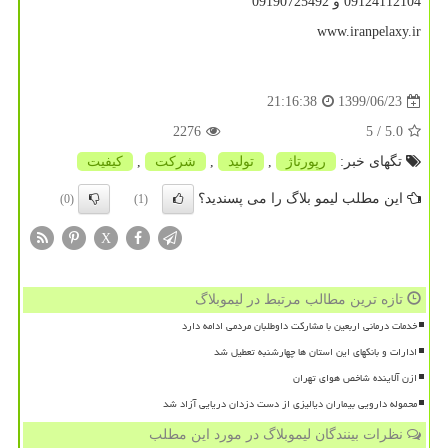
09124112104 و 09190725492
www.iranpelaxy.ir
1399/06/23
21:16:38
2276
/ 5
5.0
تگهای خبر:
رپورتاژ
,
تولید
,
شركت
,
كیفیت
این مطلب لیمو بلاگ را می پسندید؟
(0)
(1)
X
تازه ترین مطالب مرتبط در لیموبلاگ
خدمات درمانی اربعین با مشارکت داوطلبان مردمی ادامه دارد
ادارات و بانکهای این استان ها چهارشنبه تعطیل شد
ازن آلاینده شاخص هوای تهران
محموله دارویی بیماران دیالیزی از دست دزدان دریایی آزاد شد
نظرات بینندگان لیموبلاگ در مورد این مطلب