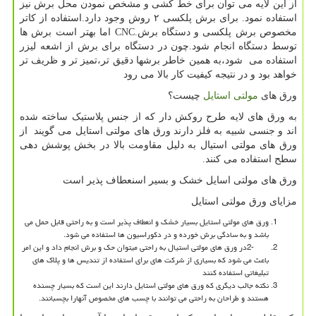
از این لایه می توان برای خط کشی و مشخص نمودن محل برش نیز
استفاده نمود. برای برش پلکسی ۲ روش وجود دارد.استفاده از کاتر
مخصوص برش پلکسی و دستگاه برش
CNC.
اما بهتر است برش ها
توسط دستگاه انجام شود.چون در دستگاه برای برش از اشعه لیزر
استفاده می شود،به همین خاطر برشها دقیق تر،تمیز تر و ظریف تر
خواهد بود و در نتیجه کیفیت کار بالا می رود
ورق های
مولتی استایل
چیست؟
به ورق های لایه طرح روکش دار که از جنس پلاستیک ساخته شده
اند و جنسی شبیه به فلز دارند ورق های مولتی استایل می گویند از
ورق های مولتی استیال به دلیل مقاومت بالا در بخش پوشش دهی
سطح استفاده می کنند.
ورق های مولتی اسایل خشک و بسیر اسنعطاف پذیر است
مزایای ورق مولتی استایل
ورق های مولتی استایل بسیار خشک و انعطاف پذیر است و به راحتی قابل حمل می
باشد و به سادگی برش خورده و در دکوراسیون ها استفاده می شود.
2-
در ورق های مولتی استیال به راحتی میتوان حک و برش انجام داد و این امر
باعث می شود که بسیاری از شرکت های برای استفاده از تندیس ها و پلاک های
تبلیغاتی استفاده کنند
نکته جالب دیگری که ورق های مولتی استایل دارند این است که بسیار چسنده
هستند و طراحان به راحتی می توانند با چسب های مخصوص آنهارا بچسبانند.