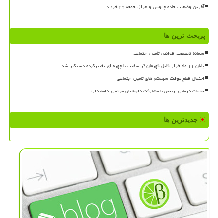
آخرین وضعیت جاده چالوس و هراز، جمعه ۲۹ خرداد
پربحث ترین ها
سامانه تخصصی قوانین تأمین اجتماعی
پایان ۱۱ ماه فرار قاتل قهرمان کراسفیت با چهره ای تغییرکرده دستگیر شد
احتمال قطع موقت سیستم های تامین اجتماعی
خدمات درمانی اربعین با مشارکت داوطلبان مردمی ادامه دارد
جدیدترین ها