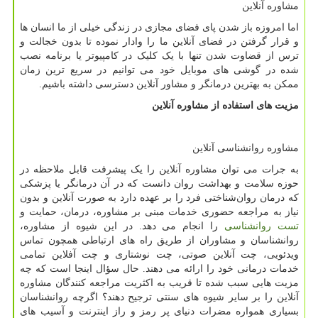
مشاوره آنلاین
اما امروزه باز شدن پای فضای مجازی در زندگی خیلی از ما انسان ها
و قرار گرفتن در فضای آنلاین ما را وادار نموده تا بدون خجالت و
ترس از قضاوت شدن تنها با یک کلیک در کامپیوتر یا برنامه نصب
شده در گوشی های موبایل خود می توانیم در سریع ترین زمان
ممکن به بهترین درمانگر و مشاور آنلاین دسترسی داشته باشیم.
مزیت های استفاده از مشاوره آنلاین
مشاوره روانشناسی آنلاین
به جرات می توان مشاوره آنلاین را یک پیشرفت قابل ملاحظه در
حوزه سلامت و بهداشت روان دانست که در آن درمانگر یا پزشکی
که درمان روان‌شناختی فرد را بر عهده دارد به صورت آنلاین و بدون
نیاز به مراجعه حضوری خدمات مبنی بر مشاوره، درمان، حمایت و
تست روانشناسی
را انجام می دهد. در این شیوه از مشاوره،
روانشناسان و مشاوران از طریق راه های ارتباطی همچون تماس
ویدئویی، چت آنلاین صوتی، چت نوشتاری و چت آفلاین تمامی
خدمات درمانی خود را ارائه می دهند. حال سؤال اینجا است که چه
مزیت هایی سبب شده تا قریب به اکثریت مراجعه کنندگان مشاوره
آنلاین را بر سایر شیوه های سنتی ترجیح دهند؟ اگرچه روانشناسان
بسیاری همواره مضرات دنیای پر رمز و راز اینترنت و آسیب های