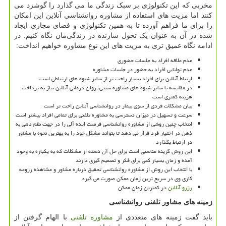
مخربی که این تکنولوژی بر سبک زندگی ما می گذارد را گوشزد می
کنند اما مزیت های استفاده از مشاوره روانشناسی آنلاین این امکان
را برای ما فراهم آورده تا به همین تکنولوژی و فضای مجازی ایجاد
شده در آن به عنوان یک تحول سازنده در زندگی‌مان نگاه کنیم. در
ادامه نگاه عمیق تری به مزیت های این نوع مشاوره خواهیم انداخت:
عدم علاقه افراد به جلسات حضوری
عدم توانایی افراد به حضور در جلسات مشاوره
ارتباط آنلاین برای افراد بسیار راحت تر از سایر شیوه های ارتباطی است
در مقایسه با سایر شیوه های مشاوره سنتی، روان درمانی آنلاین نیاز به پرداخت
هزینه کمتری است
بیان مشکلات فردی از سوی بیمار در روانشناسی آنلاین راحت تر است
سرعت و تسهیل در میزان دسترسی به مشاوره تلفنی برای تمامی افراد بیشتر است
انتخاب چنین روشی از مشاوره روانشناسی فرصت ایده آلی را در جهت نظم دهی به
ذهن در اختیار فرد قرار می دهد تا بتواند مشکل خود را به بهترین نحوه با مشاور
در ارتباط بگذارد
این روش گزینه مناسبی است برای حل آن دسته از مشکلات که به یکباره به وجود
آمده و زمان بسیار کمی برای فکر و تصمیم گیری دارند
با انتخاب این روش از مشاوره روانشناسی تحقیق درباره مشاور و مشاهده رزومه
کاری وی در سریع ترین زمان ممکن صورت می گیرد
رزرو آنلاین
در کمترین زمان ممکن
زمینه های مشاور تلفنی روانشناسی
باید گفت زمینه های متعددی از
مشاوره تلفنی
با الهام گرفتن از