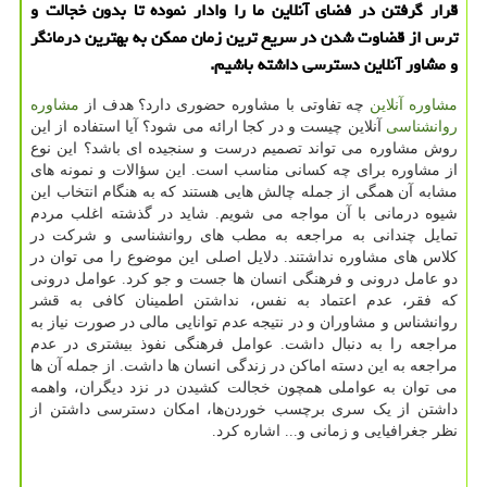
قرار گرفتن در فضای آنلاین ما را وادار نموده تا بدون خجالت و
ترس از قضاوت شدن در سریع ترین زمان ممكن به بهترین درمانگر
و مشاور آنلاین دسترسی داشته باشیم.
مشاوره آنلاین
چه تفاوتی با مشاوره حضوری دارد؟ هدف از
مشاوره
روانشناسی
آنلاین چیست و در کجا ارائه می شود؟ آیا استفاده از این
روش مشاوره می تواند تصمیم درست و سنجیده ای باشد؟ این نوع
از مشاوره برای چه کسانی مناسب است. این سؤالات و نمونه های
مشابه آن همگی از جمله چالش هایی هستند که به هنگام انتخاب این
شیوه درمانی با آن مواجه می شویم. شاید در گذشته اغلب مردم
تمایل چندانی به مراجعه به مطب های روانشناسی و شرکت در
کلاس های مشاوره نداشتند. دلایل اصلی این موضوع را می توان در
دو عامل درونی و فرهنگی انسان ها جست و جو کرد. عوامل درونی
که فقر، عدم اعتماد به نفس، نداشتن اطمینان کافی به قشر
روانشناس و مشاوران و در نتیجه عدم توانایی مالی در صورت نیاز به
مراجعه را به دنبال داشت. عوامل فرهنگی نفوذ بیشتری در عدم
مراجعه به این دسته اماکن در زندگی انسان ها داشت. از جمله آن ها
می توان به عواملی همچون خجالت کشیدن در نزد دیگران، واهمه
داشتن از یک سری برچسب خوردن‌ها، امکان دسترسی داشتن از
نظر جغرافیایی و زمانی و... اشاره کرد.