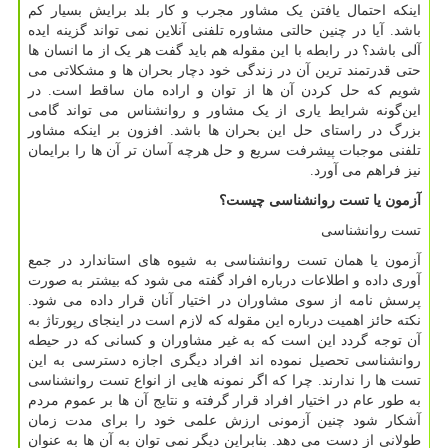
اینکه احتمال یافتن یک مشاور مجرب و کار بلد برایش بسیار کم
باشد. آیا در چنین حالتی مشاوره تلفنی آنلاین نمی تواند گزینه ایده
آلی باشد؟ در رابطه با این مقوله هم باید گفت هر یک از ما انسان ها
حتی قدرتمند ترین آن در زندگی خود دچار بحران ها و مشکلاتی می
شویم که حل کردن آن ها از توان و اراده مان ساقط است. در
این‌گونه شرایط یاری از یک مشاور و روانشناس می تواند گامی
بزرگ در راستای حل این بحران ها باشد. افزون بر اینکه مشاور
تلفنی موجبات پیشرفت سریع و حل هرچه آسان تر آن ها را برایمان
نیز فراهم می آورد.
آزمون یا تست روانشناسی چیست؟
تست روانشناسی
آزمون یا همان تست روانشناسی به شیوه های استاندارد در جمع
آوری داده و اطلاعات درباره افراد گفته می شود که بیشتر به صورت
پرسش نامه از سوی مشاوران در اختیار آنان قرار داده می شود.
نکته حائز اهمیت درباره این مقوله که لازم است در اینجای رپورتاژ به
آن توجه گردد این است که به غیر مشاوران و کسانی که در حیطه
روانشناسی تحصیل نموده اند افراد دیگری اجازه دسترسی به این
تست ها را ندارند. چرا که اگر نمونه هایی از انواع تست روانشناسی
به طور عام در اختیار افراد قرار گرفته و نتایج آن ها بر عموم مردم
آشکار شود چنین آزمونی ارزش علمی خود را برای مدت زمان
طولانی از دست می دهد. بنابراین دیگر نمی توان به آن ها به عنوان