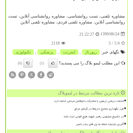
مشاوره تلفنی، تست روانشناسی، مشاوره روانشناسی آنلاین، تست
روانشناسی آنلاین، مشاوره تلفنی فردی، مشاوره تلفنی آنلاین
1399/06/24
21:22:27
2118
/ 5
5.0
تگهای خبر:
رپورتاژ
,
اینترنت
,
پزشكی
,
تكنولوژی
این مطلب لیمو بلاگ را می پسندید؟
(0)
(1)
X
تازه ترین مطالب مرتبط در لیموبلاگ
خدمات درمانی اربعین با مشارکت داوطلبان مردمی ادامه دارد
طرز نگهداری صحیح داروها در گرمای عراق
در تشییع میلیونی رهبر شهید هیچ فوتی ثبت نشد
آخرین جزئیات حمله به پل های بندر خمیر