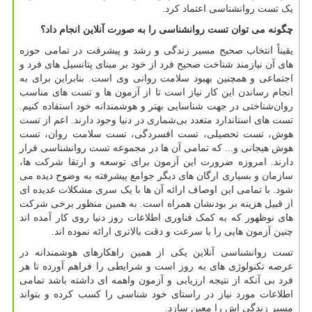
یک تست روانشناسی اعتماد کرد.
چگونه می توان تست روانشناسی را به صورت آنلاین انجام داد؟
یقیناً انتخاب صحیح مسیر زندگی و رشد و پیشرفت در تمامی حوزه
های آن نیازمند شناخت صحیح فرد از خود بر مبنای پتانسیل های فرد و
اجتماعی و همچنین بهبود سلامت روانی وی است. بنابراین برای به
انجام رساندن این کار نیاز است تا از آزمون ها و تست های مناسب
روان‌شناختی در جهت شناسایی بهتر و هوشمندانه خود استفاده کنیم.
تست های استاندارد متعدد بی‌شماری در دنیا وجود دارند. اعم از تست
هوش، تست تحصیلی، تست افسردگی، تست سلامت روان، تست
هوش هیجانی و... که تمامی آن ها در مجموعه تست روانشناسی قرار
دارند. امروزه ضرورت این آزمون برای توسعه و ارتقا شرکت ها،
سازمان و بسیاری ارگان های دیگر جوامع پیشرفته به وضوح دیده می
شود. با تمامی این اوصاف ارائه آن ها با یک سری مشکلات عدیده ای
از قبیل هزینه بر بودنشان همراه است. به همین منظور برخی شرکت
های نوظهور که به کمک فناوری اطلاعات روز دنیا روی کار آمده اند
چنین آزمون هایی را با سرعت و دقت بالاتری ارائه نموده اند.
تست روانشناسی آنلاین یکی از همین راهکارهای هوشمندانه در
عرصه تکنولوژی های به روز است و شرایطی را فراهم آورده تا هر
فرد بی آنکه از نتیجه ارزیابی و آزمون واهمه ای داشته باشد تمامی
اطلاعات مورد نیاز در راستای خود شناسی را کسب کرده و بتواند
مسیر زندگی اش را معین سازد.