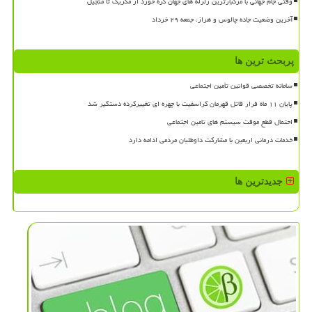
وقتی جام جهانی با مرگبارترین زلزله های جهان گره خورد از مکزیک تا منجیل
آخرین وضعیت جاده چالوس و هراز، جمعه ۲۹ خرداد
پربحث ترین ها
سامانه تخصصی قوانین تأمین اجتماعی
پایان ۱۱ ماه فرار قاتل قهرمان کراسفیت با چهره ای تغییرکرده دستگیر شد
احتمال قطع موقت سیستم های تامین اجتماعی
خدمات درمانی اربعین با مشارکت داوطلبان مردمی ادامه دارد
جدیدترین ها