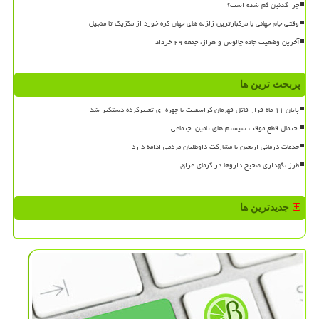
چرا کدئین کم شده است؟
وقتی جام جهانی با مرگبارترین زلزله های جهان گره خورد از مکزیک تا منجیل
آخرین وضعیت جاده چالوس و هراز، جمعه ۲۹ خرداد
پربحث ترین ها
پایان ۱۱ ماه فرار قاتل قهرمان کراسفیت با چهره ای تغییرکرده دستگیر شد
احتمال قطع موقت سیستم های تامین اجتماعی
خدمات درمانی اربعین با مشارکت داوطلبان مردمی ادامه دارد
طرز نگهداری صحیح داروها در گرمای عراق
جدیدترین ها