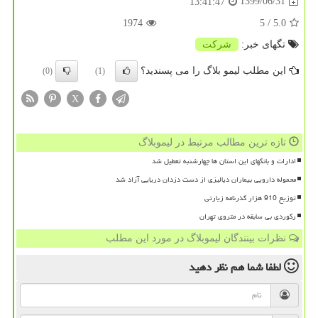
1399/06/31
13:41:47
1974
/ 5
5.0
تگهای خبر:
شركت
این مطلب لیمو بلاگ را می پسندید؟
(0)
(1)
X
تازه ترین مطالب مرتبط در لیموبلاگ
ادارات و بانکهای این استان ها چهارشنبه تعطیل شد
محموله دارویی بیماران دیالیزی از دست دزدان دریایی آزاد شد
توزیع 910 هزار گذرنامه زیارتی
رکوردی بی سابقه در متروی تهران
نظرات بینندگان لیموبلاگ در مورد این مطلب
لطفا شما هم
نظر دهید