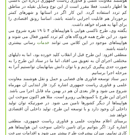
هوشمند معاونت علمی و فناوری ریاست جمهوری درباره این تاکسی
ها اظهار داشت: فعلا مقرر است از این نوع وسایل نقیله در مناطق
کم تردد استفاده گردد. این کار اگر در استانها و شهرهای کمتر
برخوردار هم قابلیت اجرایی داشته باشد، اساسا رونق اقتصادی را
برای آنها به همراه خواهد داشت.
بگفته وی، طرح تاکسی هوایی با هواپیماهای ۴ تا ۱۹ نفره شروع می
شود. در این طرح همه فرودگاه های کم تردد کشور فعال می شوند و
هواپیماهای موجود در این کلاس می توانند
خدمات
رسانی بیشتری
داشته باشند.
منطقی افزود: این طرح قبل از انقلاب کلید خورده بود، اما به دلیلهای
مختلفی اجرای آن به تعویق می افتاد، اما ما در ستاد این طرح را به
صورت جدی پیگیری کردیم و با توان دانش بنیانهایمان توانستیم آنرا به
مرحله اجرا برسانیم.
دبیر ستاد توسعه فناوری های فضایی و حمل و نقل هوشمند معاونت
علمی و فناوری ریاست جمهوری اشاره کرد: فاز ابتدایی آن مهرماه
شروع می شود و فاز بعدی آن هم در بهمن ماه قابل اجرا می باشد.
اجرای این طرح با کمبودهایی روبرو است، مثلا هم اکنون سوخت این
هواپیماها از دیگر کشورها تامین می شود. در صورتیکه توان تولید
داخلی آن وجود دارد و با توسعه این طرح، تولید داخلی آن اقتصادی
خواهد شد.
برمبنای اعلام معاونت علمی و فناوری ریاست جمهوری، منطقی
اشاره کرد: اگر بتوانیم برای تامین داخلی سوخت این هواپیماها هم
کاری نماییم، میزان پیشرفت طرح بیشتر می شود و اقدامات سرعت