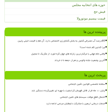
حوزه های انتخابیه مجلس
فیش حج
قیمت بیسیم موتورولا
پربیننده ترین ها
85درصد آب مصرفی کشور به بخش کشاورزی اختصاص دارد، آن هم با قیمت خیلی پایین
چرا کدئین کم شده است؟
وقتی جام جهانی با مرگبارترین زلزله های جهان گره خورد از مکزیک تا منجیل
آخرین وضعیت جاده چالوس و هراز، جمعه ۲۹ خرداد
پربحث ترین ها
سامانه تخصصی قوانین تأمین اجتماعی
پایان ۱۱ ماه فرار قاتل قهرمان کراسفیت با چهره ای تغییرکرده دستگیر شد
احتمال قطع موقت سیستم های تامین اجتماعی
خدمات درمانی اربعین با مشارکت داوطلبان مردمی ادامه دارد