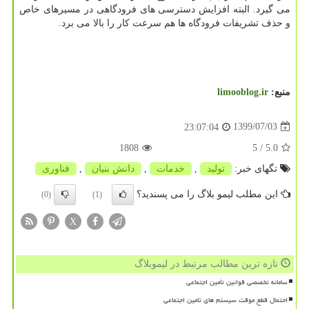
می گیرد. البته افزایش دسترسی های فرودگاهی در مسیرهای خاص
و حذف تشریفات فرودگاه ها هم سرعت کار را بالا می برد.
منبع:
limooblog.ir
1399/07/03
23:07:04
1808
/ 5
5.0
تگهای خبر:
تولید
,
خدمات
,
دانش بنیان
,
فناوری
این مطلب لیمو بلاگ را می پسندید؟
(0)
(1)
X
تازه ترین مطالب مرتبط در لیموبلاگ
سامانه تخصصی قوانین تأمین اجتماعی
احتمال قطع موقت سیستم های تامین اجتماعی