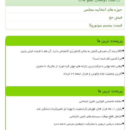
حوزه های انتخابیه مجلس
فیش حج
قیمت بیسیم موتورولا
پربیننده ترین ها
85درصد آب مصرفی کشور به بخش کشاورزی اختصاص دارد، آن هم با قیمت خیلی پایین
چرا کدئین کم شده است؟
وقتی جام جهانی با مرگبارترین زلزله های جهان گره خورد از مکزیک تا منجیل
آخرین وضعیت جاده چالوس و هراز، جمعه ۲۹ خرداد
پربحث ترین ها
سامانه تخصصی قوانین تأمین اجتماعی
پایان ۱۱ ماه فرار قاتل قهرمان کراسفیت با چهره ای تغییرکرده دستگیر شد
احتمال قطع موقت سیستم های تامین اجتماعی
خدمات درمانی اربعین با مشارکت داوطلبان مردمی ادامه دارد