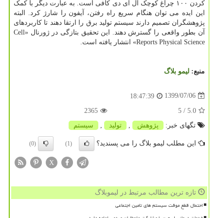
کردن ۱۰۰ چراغ کوچک ال ای دی کافی است. به عبارت دیگر با کمک
این ایده می توان هنگام سریع راه رفتن، آیفون را شارژ کرد. البته
پژوهشگران تصمیم دارند سیستم تولید برق را ارتقا دهند تا کاربردهای
آن بطور واقعی را گسترش دهند. این تحقیق بتازگی در ژورنال «Cell
Reports Physical Science» انتشار یافته است.
منبع:
لیمو بلاگ
1399/07/06
18:47:39
2365
/ 5
5.0
تگهای خبر:
پژوهش
,
تولید
,
سیستم
این مطلب لیمو بلاگ را می پسندید؟
(0)
(1)
X
تازه ترین مطالب مرتبط در لیموبلاگ
احتمال قطع موقت سیستم های تامین اجتماعی
خدمات درمانی اربعین با مشارکت داوطلبان مردمی ادامه دارد