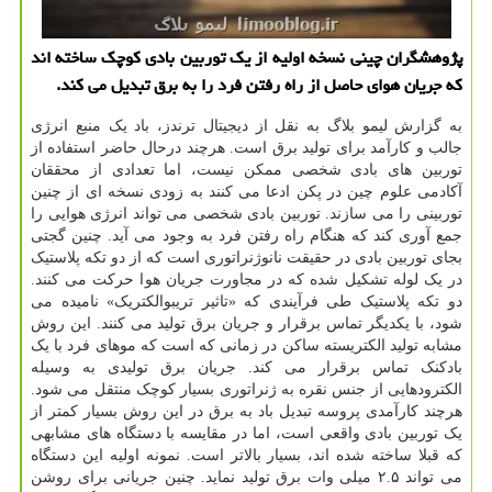
پژوهشگران چینی نسخه اولیه از یك توربین بادی كوچك ساخته اند
كه جریان هوای حاصل از راه رفتن فرد را به برق تبدیل می كند.
به گزارش لیمو بلاگ به نقل از دیجیتال ترندز، باد یک منبع انرژی
جالب و کارآمد برای تولید برق است. هرچند درحال حاضر استفاده از
توربین های بادی شخصی ممکن نیست، اما تعدادی از محققان
آکادمی علوم چین در پکن ادعا می کنند به زودی نسخه ای از چنین
توربینی را می سازند. توربین بادی شخصی می تواند انرژی هوایی را
جمع آوری کند که هنگام راه رفتن فرد به وجود می آید. چنین گجتی
بجای توربین بادی در حقیقت نانوژنراتوری است که از دو تکه پلاستیک
در یک لوله تشکیل شده که در مجاورت جریان هوا حرکت می کنند.
دو تکه پلاستیک طی فرآیندی که «تاثیر تریبوالکتریک» نامیده می
شود، با یکدیگر تماس برقرار و جریان برق تولید می کنند. این روش
مشابه تولید الکتریسته ساکن در زمانی که است که موهای فرد با یک
بادکنک تماس برقرار می کند. جریان برق تولیدی به وسیله
الکترودهایی از جنس نقره به ژنراتوری بسیار کوچک منتقل می شود.
هرچند کارآمدی پروسه تبدیل باد به برق در این روش بسیار کمتر از
یک توربین بادی واقعی است، اما در مقایسه با دستگاه های مشابهی
که قبلا ساخته شده اند، بسیار بالاتر است. نمونه اولیه این دستگاه
می تواند ۲.۵ میلی وات برق تولید نماید. چنین جریانی برای روشن