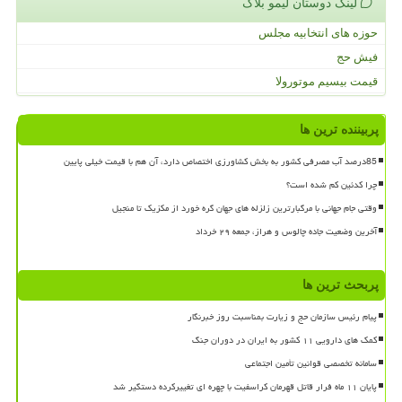
لینک دوستان لیمو بلاگ
حوزه های انتخابیه مجلس
فیش حج
قیمت بیسیم موتورولا
پربیننده ترین ها
85درصد آب مصرفی کشور به بخش کشاورزی اختصاص دارد، آن هم با قیمت خیلی پایین
چرا کدئین کم شده است؟
وقتی جام جهانی با مرگبارترین زلزله های جهان گره خورد از مکزیک تا منجیل
آخرین وضعیت جاده چالوس و هراز، جمعه ۲۹ خرداد
پربحث ترین ها
پیام رئیس سازمان حج و زیارت بمناسبت روز خبرنگار
کمک های دارویی ۱۱ کشور به ایران در دوران جنگ
سامانه تخصصی قوانین تأمین اجتماعی
پایان ۱۱ ماه فرار قاتل قهرمان کراسفیت با چهره ای تغییرکرده دستگیر شد