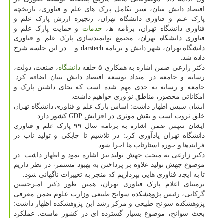
اقتصاد دانش بنیان، سیر تکامل پارک های علم و فناوری، تاریخچه
پارک علم و فناوری دانشگاه تهران، زنجیره ارزش پارک علم و
فناوری دانشگاه تهران، برنامه ها،
خدمات
و حمایت پارک علم و
فناوری دانشگاه تهران، مجتمع توانمندسازی پارک علم و فناوری
دانشگاه تهران، شهر دانش و برنامه darstech و… در این جلسه شرح
داده شد.
دکتر زارعی ضمن اشاره به همکاری ۵ حلقه
دانشگاه
، صنعت، دولت،
رسانه و جامعه در امتداد توسعه اقتصاد دانش بنیان اضافه کرد:
جامعه و رسانه به حدی مهم شده است که بجای داشتن پارک و
امکاناتی محصور، مناطق نوآوری خواهیم داشت.
ایشان سپس اظهار داشت: اساس پارک علم و فناوری دانشگاه تهران
خلق ثروت است و نقش موثری در افزایش GDP کشور دارد.
ایشان سپس ضمن اشاره به برنامه سال ۹۹ پارک علم و فناوری
دانشگاه تهران یادآوری کرد: در تلاشیم تا چابکی و تولید ناب در
فرایندها و حوزه استارتاپ ها اجرا شود.
دکتر زارعی به مبحث جهش تولید نیز اشاره نمود و اظهار داشت: در
موضوع جهش تولید علاوه بر پرداختن به بهبود مستمر، در نظر داریم
تا به ایجاد فناوری هایی بپردازیم که منجر به تغییرات ناگهانی شود.
برمبنای اعلام پارک فناوری تهران، همین طور دکتر امیرحسین
گرکانی، رئیس پژوهشکده سوانح طبیعی وزارت علوم ضمن معرفی
پژوهشکده سوانح طبیعی و مرکز رشد این پژوهشکده اظهار داشت:
بحث سوانح، موضوع بسیار گسترده ای در کشور ماست. عملکرد