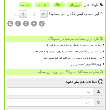
تگهای خبر:
رپورتاژ
,
Shop
,
خدمات
,
سایت
این مطلب لیمو بلاگ را می پسندید؟
(0)
(1)
X
تازه ترین مطالب مرتبط در لیموبلاگ
خدمات درمانی اربعین با مشارکت داوطلبان مردمی ادامه دارد
ارایه بیشتر از 55 هزار خدمت امدادی به زوار اربعین توسط هلال احمر
احراز هویت زائرین اربعین برای دریافت گذرنامه تسهیل شد
توزیع 910 هزار گذرنامه زیارتی
نظرات بینندگان لیموبلاگ در مورد این مطلب
لطفا شما هم
نظر دهید