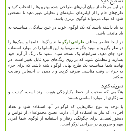
تصحیح کنید
در این مرحله از میان آرم‌های طراحی شده بهترین‌ها را انتخاب کنید و
طرح‌های خام را از فیلترهای سلیقه‌ای و تحلیلی عبور دهید تا مشخص
شود کدامیک می‌تواند لوگوی برتری باشد.
به یاد داشته باشید که یک لوگوی خوب در عین سادگی، میبایست به
یاد ماندنی باشد.
در اینجا عناصر مختلف
طراحی لوگو
مانند رنگ‌ها، قلم‌ها و سبک‌ها را
در نظر بگیرید و ببینید چگونه می‌توانید این المانها را در موارد استفاده
خود جای دهید، سرانجام یک نسخه سیاه سفید تک رنگ آز آرم خود
بسازید و مطمئن شوید که بر روی رنگ‌های تیره قابل تغییر است‌. در
نهایت شما میبایست یک طرح نهایی لوگو داشته باشید که برای جزء
به جزء آن وقت مناسبی صرف کردید و با دیدن آن احساس رضایت
میکنید.
تعریف کنید
هنگامی که صحبت از حفظ یکپارچگی هویت برند است، کیفیت و
سازگاری از موارد اساسی هستند.
با توجه به تنوع مکان‌هایی که لوگو در آنها استفاده شود و تعداد
افرادی که نیاز به استفاده از آن دارند، تعیین مجموعه‌ای از قوانین و
دستورالعمل‌ها برای چگونگی رفتار و استفاده از لوگوی شما امری
مهم و ضروری در طراحی لوگو است.