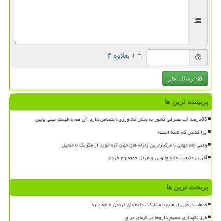
= ۱ بعلاوه ۴
ارسال نظر
پربیننده ترین ها
85درصد آب مصرفی کشور به بخش کشاورزی اختصاص دارد، آن هم با قیمت خیلی پایین
چرا کدئین کم شده است؟
وقتی جام جهانی با مرگبارترین زلزله های جهان گره خورد از مکزیک تا منجیل
آخرین وضعیت جاده چالوس و هراز، جمعه ۲۹ خرداد
پربحث ترین ها
خدمات درمانی اربعین با مشارکت داوطلبان مردمی ادامه دارد
طرز نگهداری صحیح داروها در گرمای عراق