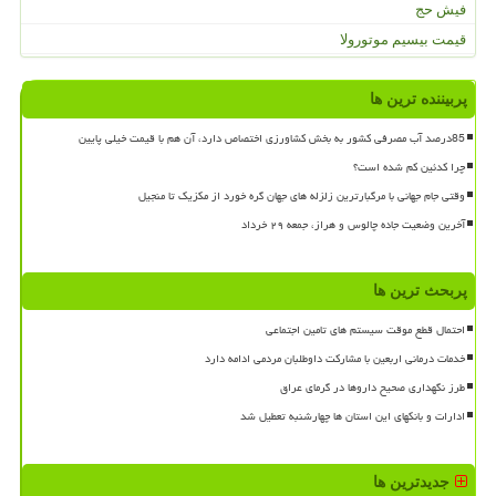
فیش حج
قیمت بیسیم موتورولا
پربیننده ترین ها
85درصد آب مصرفی کشور به بخش کشاورزی اختصاص دارد، آن هم با قیمت خیلی پایین
چرا کدئین کم شده است؟
وقتی جام جهانی با مرگبارترین زلزله های جهان گره خورد از مکزیک تا منجیل
آخرین وضعیت جاده چالوس و هراز، جمعه ۲۹ خرداد
پربحث ترین ها
احتمال قطع موقت سیستم های تامین اجتماعی
خدمات درمانی اربعین با مشارکت داوطلبان مردمی ادامه دارد
طرز نگهداری صحیح داروها در گرمای عراق
ادارات و بانکهای این استان ها چهارشنبه تعطیل شد
جدیدترین ها