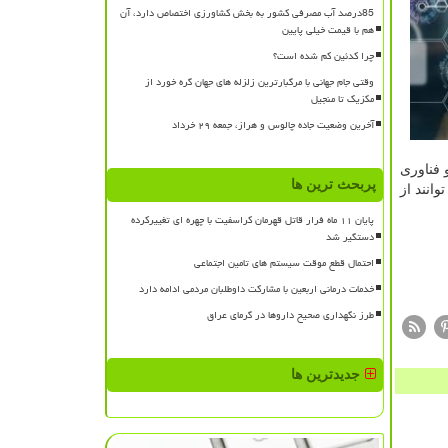
85درصد آب مصرفی کشور به بخش کشاورزی اختصاص دارد، آن
هم با قیمت خیلی پایین
چرا کدئین کم شده است؟
وقتی جام جهانی با مرگبارترین زلزله های جهان گره خورد از
مکزیک تا منجیل
آخرین وضعیت جاده چالوس و هراز، جمعه ۲۹ خرداد
 فناوری
پربحث ترین ها
انند از
پایان ۱۱ ماه فرار قاتل قهرمان کراسفیت با چهره ای تغییرکرده
دستگیر شد
احتمال قطع موقت سیستم های تامین اجتماعی
خدمات درمانی اربعین با مشارکت داوطلبان مردمی ادامه دارد
طرز نگهداری صحیح داروها در گرمای عراق
جدیدترین ها