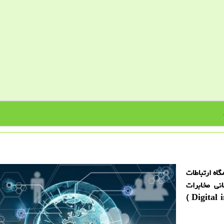
اه ارتباطات
ALT و اتحادیه جهانی مخابرات
( ITU ) با عنوان زیرساخت دیجیتال (Digital infrastructure )