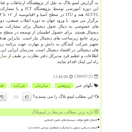
به گزارش لیمو بلاگ به نقل از پژوهشگاه ارتباطات و فنا
این دوره آموزشی توسط پژوهشگاه
برگزار می شود. با ورود جهان به دوره انقلاب صنعتی، د
های خصوصی به دنبال تحول دیجیتال برای مشارکت موث
دیجیتال هستند. برای حصول اطمینان از توسعه در سطح مل
ریزی جامع زیرساخت های دیجیتال نیاز است. بنابراین هدف
تجهیز شرکت کنندگان به دانش و مهارت جهت برنامه ر
های دیجیتالی در اقتصاد دیجیتال است. مدرسان ایرانی این
اطلاعات و عظیم فرد مدیرکل دفتر نظارت بر طیف از
سازم
راه این لینک اقدام نمایند.
1399/07/23
13:44:08
تگهای خبر:
پژوهش
,
سازمان
,
شركت
,
فن
این مطلب لیمو بلاگ را می پسندید؟
(1)
تازه ترین مطالب مرتبط در لیموبلاگ
احتمال قطع موقت سیستم های تامین اجتماعی
خدمات درمانی اربعین با مشارکت داوطلبان مردمی ادامه دارد