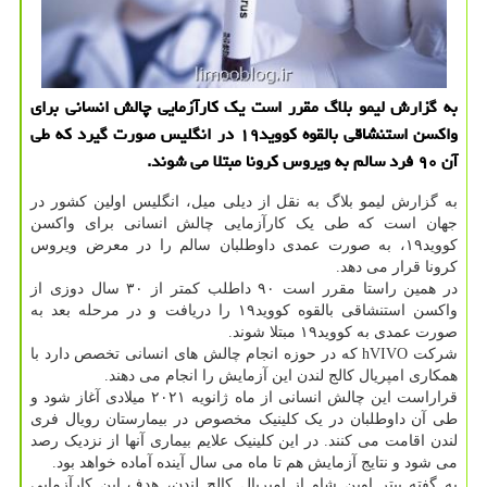
به گزارش لیمو بلاگ مقرر است یك كارآزمایی چالش انسانی برای
واكسن استنشاقی بالقوه كووید۱۹ در انگلیس صورت گیرد كه طی
آن ۹۰ فرد سالم به ویروس كرونا مبتلا می شوند.
به گزارش لیمو بلاگ به نقل از دیلی میل، انگلیس اولین کشور در
جهان است که طی یک کارآزمایی چالش انسانی برای واکسن
کووید۱۹، به صورت عمدی داوطلبان سالم را در معرض ویروس
کرونا قرار می دهد.
در همین راستا مقرر است ۹۰ داطلب کمتر از ۳۰ سال دوزی از
واکسن استنشاقی بالقوه کووید۱۹ را دریافت و در مرحله بعد به
صورت عمدی به کووید۱۹ مبتلا شوند.
شرکت hVIVO که در حوزه انجام چالش های انسانی تخصص دارد با
همکاری امپریال کالج لندن این آزمایش را انجام می دهند.
قراراست این چالش انسانی از ماه ژانویه ۲۰۲۱ میلادی آغاز شود و
طی آن داوطلبان در یک کلینیک مخصوص در بیمارستان رویال فری
لندن اقامت می کنند. در این کلینیک علایم بیماری آنها از نزدیک رصد
می شود و نتایج آزمایش هم تا ماه می سال آینده آماده خواهد بود.
به گفته پیتر اوپن شاو از امپریال کالج لندن، هدف این کارآزمایی