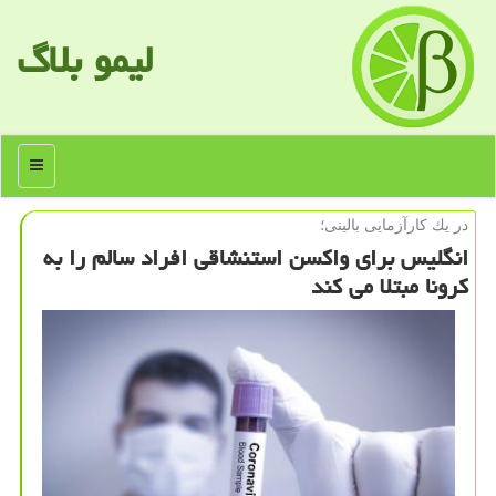
لیمو بلاگ
منو
در یك كارآزمایی بالینی؛
انگلیس برای واكسن استنشاقی افراد سالم را به
كرونا مبتلا می كند