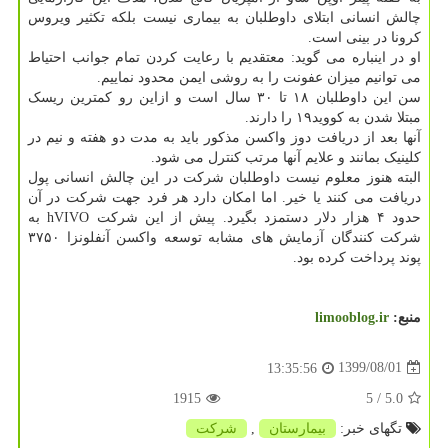
چالش انسانی ابتلای داوطلبان به بیماری نیست بلکه تکثیر ویروس
کرونا در بینی است.
او در اینباره می گوید: معتقدیم با رعایت کردن تمام جوانب احتیاط
می توانیم میزان عفونت را به روشی ایمن محدود نماییم.
سن این داوطلبان ۱۸ تا ۳۰ سال است و ازاین رو کمترین ریسک
مبتلا شدن به کووید۱۹ را دارند.
آنها بعد از دریافت دوز واکسن مذکور باید به مدت دو هفته و نیم در
کلینیک بمانند و علایم آنها مرتب کنترل می شود.
البته هنوز معلوم نیست داوطلبان شرکت در این چالش انسانی پول
دریافت می کنند یا خیر. اما امکان دارد هر فرد جهت شرکت در آن
حدود ۴ هزار دلار دستمزد بگیرد. پیش از این شرکت hVIVO به
شرکت کنندگان آزمایش های مشابه توسعه واکسن آنفلونزا ۳۷۵۰
پوند پرداخت کرده بود.
منبع:
limooblog.ir
1399/08/01
13:35:56
1915
/ 5
5.0
تگهای خبر:
بیمارستان
,
شركت