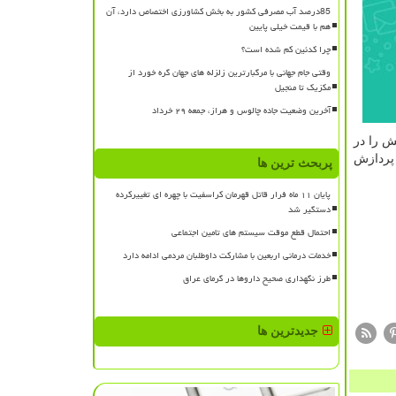
85درصد آب مصرفی کشور به بخش کشاورزی اختصاص دارد، آن
هم با قیمت خیلی پایین
چرا کدئین کم شده است؟
وقتی جام جهانی با مرگبارترین زلزله های جهان گره خورد از
مکزیک تا منجیل
آخرین وضعیت جاده چالوس و هراز، جمعه ۲۹ خرداد
ش را در
پردازش
پربحث ترین ها
پایان ۱۱ ماه فرار قاتل قهرمان کراسفیت با چهره ای تغییرکرده
دستگیر شد
احتمال قطع موقت سیستم های تامین اجتماعی
خدمات درمانی اربعین با مشارکت داوطلبان مردمی ادامه دارد
طرز نگهداری صحیح داروها در گرمای عراق
جدیدترین ها