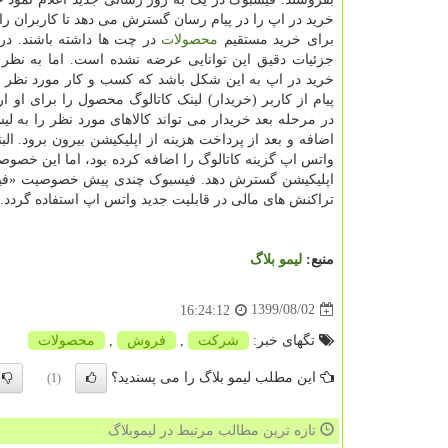
خرید در اپ را در پیام رسان گسترش می دهد تا کاربران را
برای خرید مستقیم
محصولات
در چت ها داشته باشند. در
جزئیات دقیق این توانایی عرضه نشده است. اما به نظر 
خرید در اپ به این شکل باشد که کسب و کار مورد نظر ب
پیام از کاربر (خریدار) لینک کاتالوگ محصول را برای او ا
در مرحله بعد خریدار می تواند کالاهای مورد نظر را به ل
اضافه و بعد از پرداخت هزینه از اپلیکیشن بیرون برود. الب
واتس اپ گزینه کاتالوگ را اضافه کرده بود، اما این خصو
اپلیکیشن گسترش دهد. فیسبوک چندی پیش خصوصیت «فیس ب
تراکنش های مالی در قابلیت جدید واتس اپ استفاده گردد.
منبع:
لیمو بلاگ
1399/08/02
16:24:12
تگهای خبر:
شركت
,
فروش
,
محصولات
این مطلب لیمو بلاگ را می پسندید؟
(1)
تازه ترین مطالب مرتبط در لیموبلاگ