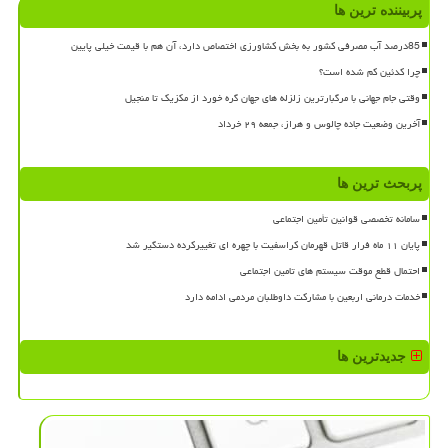
پربیننده ترین ها
85درصد آب مصرفی کشور به بخش کشاورزی اختصاص دارد، آن هم با قیمت خیلی پایین
چرا کدئین کم شده است؟
وقتی جام جهانی با مرگبارترین زلزله های جهان گره خورد از مکزیک تا منجیل
آخرین وضعیت جاده چالوس و هراز، جمعه ۲۹ خرداد
پربحث ترین ها
سامانه تخصصی قوانین تأمین اجتماعی
پایان ۱۱ ماه فرار قاتل قهرمان کراسفیت با چهره ای تغییرکرده دستگیر شد
احتمال قطع موقت سیستم های تامین اجتماعی
خدمات درمانی اربعین با مشارکت داوطلبان مردمی ادامه دارد
جدیدترین ها