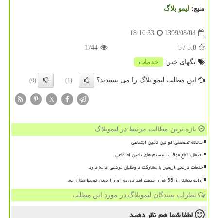
منبع:
لیمو بلاگ
1399/08/04
18:10:33
1744
/ 5
5.0
تگهای خبر:
خدمات
این مطلب لیمو بلاگ را می پسندید؟
(0)
(1)
X
تازه ترین مطالب مرتبط در لیموبلاگ
سامانه تخصصی قوانین تأمین اجتماعی
احتمال قطع موقت سیستم های تامین اجتماعی
خدمات درمانی اربعین با مشارکت داوطلبان مردمی ادامه دارد
ارایه بیشتر از 55 هزار خدمت امدادی به زوار اربعین توسط هلال احمر
نظرات بینندگان لیموبلاگ در مورد این مطلب
لطفا شما هم
نظر دهید