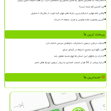
85درصد آب مصرفی کشور به بخش کشاورزی اختصاص دارد، آن هم با قیمت خیلی پایین
چرا کدئین کم شده است؟
وقتی جام جهانی با مرگبارترین زلزله های جهان گره خورد از مکزیک تا منجیل
آخرین وضعیت جاده چالوس و هراز، جمعه ۲۹ خرداد
پربحث ترین ها
خدمات درمانی اربعین با مشارکت داوطلبان مردمی ادامه دارد
طرز نگهداری صحیح داروها در گرمای عراق
ادارات و بانکهای این استان ها چهارشنبه تعطیل شد
ارایه بیشتر از 55 هزار خدمت امدادی به زوار اربعین توسط هلال احمر
جدیدترین ها