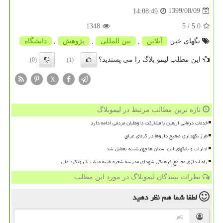
1399/08/09
14:08:49
1348
/ 5
5.0
تگهای خبر:
آنلاین
,
بین المللی
,
پژوهش
,
دانشگاه
این مطلب لیمو بلاگ را می پسندید؟
(0)
(1)
X
تازه ترین مطالب مرتبط در لیموبلاگ
خدمات درمانی اربعین با مشارکت داوطلبان مردمی ادامه دارد
طرز نگهداری صحیح داروها در گرمای عراق
ادارات و بانکهای این استان ها چهارشنبه تعطیل شد
راه اندازی مجتمع فرهنگی شهدای مدرسه شجره طیبه میناب با رویکرد ملی
نظرات بینندگان لیموبلاگ در مورد این مطلب
لطفا شما هم
نظر دهید