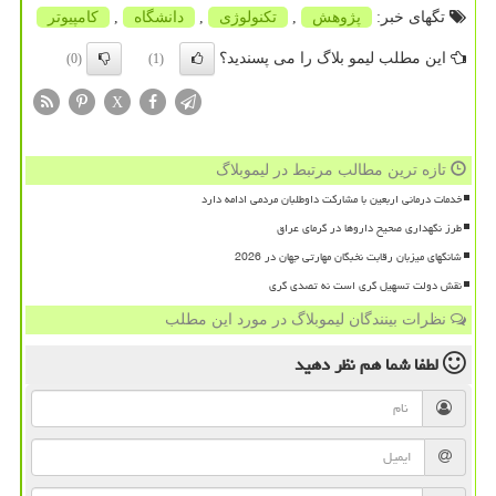
تگهای خبر:
پژوهش
,
تكنولوژی
,
دانشگاه
,
كامپیوتر
این مطلب لیمو بلاگ را می پسندید؟
(0)
(1)
X
تازه ترین مطالب مرتبط در لیموبلاگ
خدمات درمانی اربعین با مشارکت داوطلبان مردمی ادامه دارد
طرز نگهداری صحیح داروها در گرمای عراق
شانگهای میزبان رقابت نخبگان مهارتی جهان در 2026
نقش دولت تسهیل گری است نه تصدی گری
نظرات بینندگان لیموبلاگ در مورد این مطلب
لطفا شما هم
نظر دهید