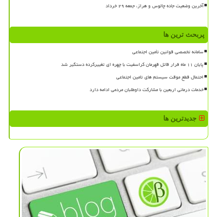
آخرین وضعیت جاده چالوس و هراز، جمعه ۲۹ خرداد
پربحث ترین ها
سامانه تخصصی قوانین تأمین اجتماعی
پایان ۱۱ ماه فرار قاتل قهرمان کراسفیت با چهره ای تغییرکرده دستگیر شد
احتمال قطع موقت سیستم های تامین اجتماعی
خدمات درمانی اربعین با مشارکت داوطلبان مردمی ادامه دارد
جدیدترین ها