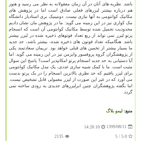
باشد. نظریه های آنان در آن زمان معقولانه به نظر می رسید و هنوز
هم درباره بیشتر لیزرهای فعلی صادق است اما در پژوهش های
مکانیک کوانتومی به آنها نیازی نیست. دومینیک بری استادیار دانشگاه
مک کواری نیز در این زمینه می گوید: ما در پژوهش مان نشان دادیم
محدودیت تحمیل شده توسط مکانیک کوانتومی آن است که انسجام
پرتو لیزر نمی تواند از ربع تعداد فوتوهای ذخیره شده در لیزر بیشتر
باشد. هنگامیکه تعداد فوتون های ذخیره شده، بیشتر باشد، حد جدید
ما بسیار بیشتر از تخمین های قبلی خواهد بود. نریمان سعادتمند یکی
از پژوهشگران گروه پروفسور وایزمن نیز در این زمینه می گوید: اما
آیا دستیابی به حد جدید انسجام پرتو امکانپذیر است؟ پاسخ این سوال
مثبت است. ما با کمک شبیه سازی عددی، یک مدل مکانیک کوانتومی
برای لیزر یافتیم که حد نظری بالاترین انسجام را در یک پرتو بدست
می آورد که در غیر این صورت از لیزر معمولی قابل تشخیص نیست.
اما بگفته پژوهشگران چنین ابرلیزرهای جدیدی به زودی ساخته نمی
گردد.
منبع:
لیمو بلاگ
1399/08/11
14:20:10
2135
/ 5
5.0