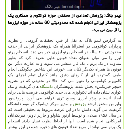
لیمو بلاگ: پژوهش تعدادی از محققان حوزه كوانتوم با همكاری یك
پژوهشگر ایرانی انجام شده كه محدودیتی 60 ساله در حوزه لیزرها
را از بین می برد.
به گزارش لیمو بلاگ به نقل از فیز، تحقیقات گروهی از نظریه
پردازان کوانتومی در استرالیا همراه یک پژوهشگر ایرانی از حذف
محدودیتی ۶۰ ساله در انسجام پرتو لیزری خبر می دهد. انسجام پرتو
لیزر را می توان بعنوان تعداد فوتون هایی تعریف کرد که بطور
متناوب در یک پرتو با یک فاز منتشر می شوند و به عبارت دیگر این
فوتون ها همراه یکدیگر تکان می خورند. این شاخص چگونگی انجام
طیف گسترده ای از کارهای دقیق مانند کنترل تمام اجزای یک
کامپیوتر کوانتومی را تعیین می کند. حالا در تحقیقی که در نشریه
«نیچر فیزیکس» پخش شده، پژوهشگران
دانشگاه
های گریفیت و مک
کواری نشان داده اند تکنولوژی های جدید کوانتومی فرصت هایی برای
ایجاد انسجام پرتو لیزری وسیع تری فراهم می آورد. پروفسور
وایزمن محقق ارشد
پژوهش
و مدیر مرکز دینامیک کوانتوم دانشگاه
گریفیث می گوید: دانش ما در این عرصه مربوط به تحقیقی است که
در سال ۱۹۵۸ میلادی و توسط آرتور شاولو و چارلز تاونز، فیزیکدانان
آمریکایی انجام شده است. آنها از لحاظ نظریه نشان دادند انسجام
یک پرتو نمی تواند از مربع تعداد فوتون های ذخیره شده در لیزر بیشتر