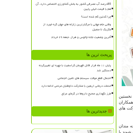
85درصد آب مصرفی کشور به بخش کشاورزی اختصاص دارد، آن
هم با قیمت خیلی پایین
چرا کدئین کم شده است؟
وقتی جام جهانی با مرگبارترین زلزله های جهان گره خورد از
مکزیک تا منجیل
آخرین وضعیت جاده چالوس و هراز، جمعه ۲۹ خرداد
پربحث ترین ها
پایان ۱۱ ماه فرار قاتل قهرمان کراسفیت با چهره ای تغییرکرده
دستگیر شد
احتمال قطع موقت سیستم های تامین اجتماعی
خدمات درمانی اربعین با مشارکت داوطلبان مردمی ادامه دارد
طرز نگهداری صحیح داروها در گرمای عراق
 نخستین
همکاران
کت های
جدیدترین ها
ه مندان
شرکت های فناور، استارتاپ ها و یا http: //linkpost.ir/IP-Agriculture متصل شوند یا