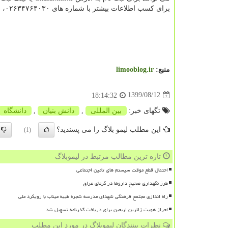
برای کسب اطلاعات بیشتر با شماره های ۰۲۶۳۴۷۶۴۰۳۰، ۰۲۶۳۴۷۶۰۰۶ داخلی۲۰۸۳ واحد توانمندسازی پارک علم و فناوری البرز تماس بگیرند.
منبع:
limooblog.ir
1399/08/12
18:14:32
تگهای خبر:
بین المللی
,
دانش بنیان
,
دانشگاه
این مطلب لیمو بلاگ را می پسندید؟
(1)
تازه ترین مطالب مرتبط در لیموبلاگ
احتمال قطع موقت سیستم های تامین اجتماعی
طرز نگهداری صحیح داروها در گرمای عراق
راه اندازی مجتمع فرهنگی شهدای مدرسه شجره طیبه میناب با رویکرد ملی
احراز هویت زائرین اربعین برای دریافت گذرنامه تسهیل شد
نظرات بینندگان لیموبلاگ در مورد این مطلب