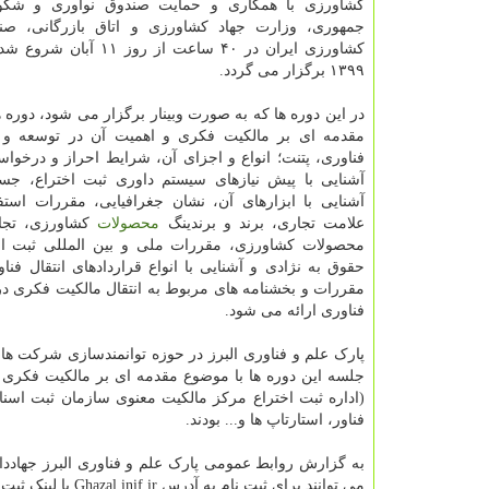
کشاورزی با همکاری و حمایت صندوق نوآوری و شکو
جمهوری، وزارت جهاد کشاورزی و اتاق بازرگانی، صنا
۱۳۹۹ برگزار می گردد.
در این دوره ها که به صورت وبینار برگزار می شود، دوره ه
مقدمه ای بر مالکیت فکری و اهمیت آن در توسعه و 
فناوری، پتنت؛ انواع و اجزای آن، شرایط احراز و درخوا
آشنایی با پیش نیازهای سیستم داوری ثبت اختراع، جس
آشنایی با ابزارهای آن، نشان جغرافیایی، مقررات استف
علامت تجاری، برند و برندینگ
محصولات
کشاورزی، تجا
محصولات کشاورزی، مقررات ملی و بین المللی ثبت ار
حقوق به نژادی و آشنایی با انواع قراردادهای انتقال فناو
مقررات و بخشنامه های مربوط به انتقال مالکیت فکری د
فناوری ارائه می شود.
پارک علم و فناوری البرز در حوزه توانمندسازی شرکت های د
جلسه این دوره ها با موضوع مقدمه ای بر مالکیت فکری و 
(اداره ثبت اختراع مرکز مالکیت معنوی سازمان ثبت اس
فناور، استارتاپ ها و... بودند.
به گزارش روابط عمومی پارک علم و فناوری البرز جهاددانش