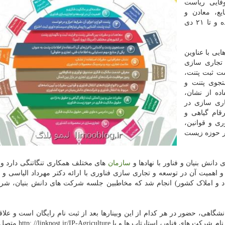
فایی ریاست
یع، معادن و
کشاورزی ایران در ۴۰ ساعت از روز ۱۱ آبان شروع شده و تا ۲۱ دی
ایی با عناوین
تجاری سازی
ست ثبت پتنت،
تجوی پتنت و
اده از نشان،
ری سازی در
قام گیاهی و
ری و قوانین،
ر حوزه زیست
انش بنیان و فناور با نهادها و
سازمان
های مختلف همکاری تنگاتنگی دارد و
اهمیت آن در توسعه و تجاری سازی فناوری با ارائه دکتر مهرداد الیاسی و 
ناد و املاک کشور) انجام شد که مخاطبین جلسه شرکت های دانش بنیان، شر
گاهی، حضور در هر کدام از این وبینارها بعد از ثبت نام رایگان است و علاق
می توانند برای ثبت نام به آدرس Ghazal.inif.ir یا لینک ثبت نام 