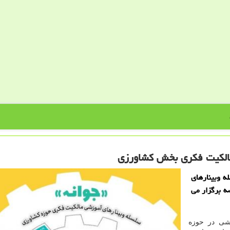
مالكیت فكری بخش كشاورزی
ه وبینارهای
فكری در حوزه كشاورزی» را در 10 جلسه برگزار می
زشی در حوزه