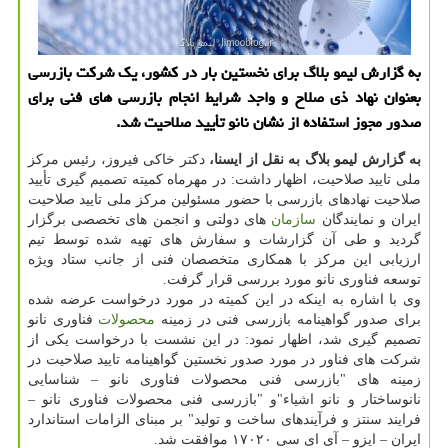
به گزارش لیمو بلاگ برای نخستین بار در كشور، یك شركت بازرسی
بعنوان نهاد ذی صلاح و واجد شرایط انجام بازرسی های فنی برای
صدور مجوز استفاده از نشان نانو تأیید صلاحیت شد.
به گزارش لیمو بلاگ به نقل از ایسنا،
دکتر خاکی فیروز، رئیس مرکز
ملی تایید صلاحیت، اظهار داشت: در مهرماه کمیته تصمیم گیری تأیید
صلاحیت نهادهای بازرسی با حضور مسئولین مرکز ملی تایید صلاحیت
ایران و نمایندگان
سازمان
های دولتی و انجمن های تخصصی برگزار
گردید و طی آن گزارشات و سفارش های تهیه شده توسط تیم
ارزیابی این مرکز با همکاری متخصصان فنی از جانب ستاد ویژه
توسعه فناوری نانو مورد بررسی قرار گرفت.
وی با اشاره به اینکه در این کمیته در مورد درخواست عرضه شده
برای صدور گواهینامه بازرسی فنی در زمینه
محصولات
فناوری نانو
تصمیم گیری شد، اظهار نمود: در این نشست با درخواست یکی از
شرکت های فناور در مورد صدور نخستین گواهینامه تایید صلاحیت در
زمینه های "بازرسی فنی محصولات فناوری نانو – شناسایی
نانوساختار و نانو اشیاء"و "بازرسی فنی محصولات فناوری نانو –
فرایند سنتز و فرآیندهای ساخت و تولید" بر مبنای الزامات استاندارد
ایران – ایزو – آی ای سی ۱۷۰۲۰ موافقت شد.