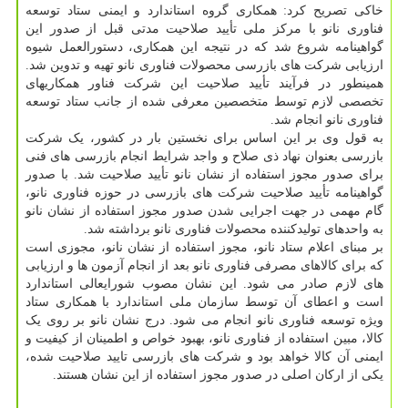
خاکی تصریح کرد: همکاری گروه استاندارد و ایمنی ستاد توسعه
فناوری نانو با مرکز ملی تأیید صلاحیت مدتی قبل از صدور این
گواهینامه شروع شد که در نتیجه این همکاری، دستورالعمل شیوه
ارزیابی شرکت های بازرسی محصولات فناوری نانو تهیه و تدوین شد.
همینطور در فرآیند تأیید صلاحیت این شرکت فناور همکاریهای
تخصصی لازم توسط متخصصین معرفی شده از جانب ستاد توسعه
فناوری نانو انجام شد.
به قول وی بر این اساس برای نخستین بار در کشور، یک شرکت
بازرسی بعنوان نهاد ذی صلاح و واجد شرایط انجام بازرسی های فنی
برای صدور مجوز استفاده از نشان نانو تأیید صلاحیت شد. با صدور
گواهینامه تأیید صلاحیت شرکت های بازرسی در حوزه فناوری نانو،
گام مهمی در جهت اجرایی شدن صدور مجوز استفاده از نشان نانو
به واحدهای تولیدکننده محصولات فناوری نانو برداشته شد.
بر مبنای اعلام ستاد نانو، مجوز استفاده از نشان نانو، مجوزی است
که برای کالاهای مصرفی فناوری نانو بعد از انجام آزمون ها و ارزیابی
های لازم صادر می شود. این نشان مصوب شورایعالی استاندارد
است و اعطای آن توسط سازمان ملی استاندارد با همکاری ستاد
ویژه توسعه فناوری نانو انجام می شود. درج نشان نانو بر روی یک
کالا، مبین استفاده از فناوری نانو، بهبود خواص و اطمینان از کیفیت و
ایمنی آن کالا خواهد بود و شرکت های بازرسی تایید صلاحیت شده،
یکی از ارکان اصلی در صدور مجوز استفاده از این نشان هستند.