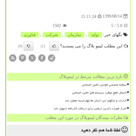
1399/08/14
15:11:24
1502
/ 5
5.0
تگهای خبر:
تولید
,
سازمان
,
شركت
,
فناوری
این مطلب لیمو بلاگ را می پسندید؟
(0)
(1)
X
تازه ترین مطالب مرتبط در لیموبلاگ
سامانه تخصصی قوانین تأمین اجتماعی
احتمال قطع موقت سیستم های تامین اجتماعی
ادارات و بانکهای این استان ها چهارشنبه تعطیل شد
احراز هویت زائرین اربعین برای دریافت گذرنامه تسهیل شد
نظرات بینندگان لیموبلاگ در مورد این مطلب
لطفا شما هم
نظر دهید