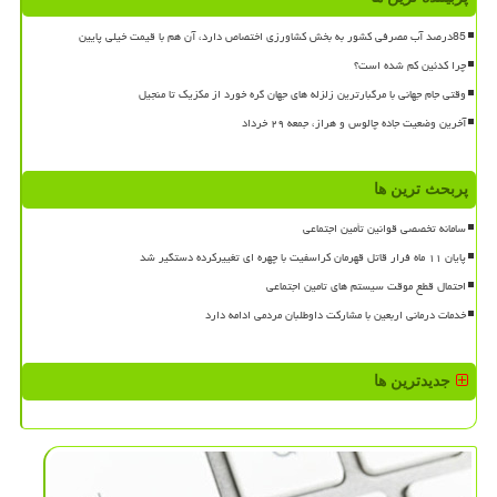
85درصد آب مصرفی کشور به بخش کشاورزی اختصاص دارد، آن هم با قیمت خیلی پایین
چرا کدئین کم شده است؟
وقتی جام جهانی با مرگبارترین زلزله های جهان گره خورد از مکزیک تا منجیل
آخرین وضعیت جاده چالوس و هراز، جمعه ۲۹ خرداد
پربحث ترین ها
سامانه تخصصی قوانین تأمین اجتماعی
پایان ۱۱ ماه فرار قاتل قهرمان کراسفیت با چهره ای تغییرکرده دستگیر شد
احتمال قطع موقت سیستم های تامین اجتماعی
خدمات درمانی اربعین با مشارکت داوطلبان مردمی ادامه دارد
جدیدترین ها