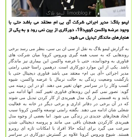
لیمو بلاگ: مدیر اجرائی شركت آی بی ام معتقد می باشد حتی با
وجود عرضه واكسن كووید19، دوركاری از بین نمی رود و به یكی از
هنجارهای ماندگار تبدیل می شود.
به گزارش لیمو بلاگ به نقل از سی ان بی سی، بنظر می رسد برخی
روندهایی که به سبب همه گیری ویروس کرونا میان شرکت های
فناوری به وجودآمده، حتی با عرضه واکسن این بیماری نیز ماندگار
باشد. یکی از این موارد دورکاری است. درهمین راستا جینی رامتی
مدیر اجرائی «آی بی ام» معتقد می باشد فناوری دیجیتال حتی با
بازگشت وضعیت زندگی به حالت نرمال با عرضه واکسن، شیوه
کسب وکار را در سراسر جهان تغییر می دهند. او در این زمینه می
گوید: تصور نمی کنم این روندهای فناوری تغییر کنند. آنها ادامه می
یابند و به قسمتی از یک مدل هیبریدی از کار کردن تبدیل می شوند
که در آن برخی در دفاتر اداری و برخی دیگر در خانه به فعالیت
شغلی شان ادامه می دهند. بگفته رامتی توسعه واکسن کرونا سبب
ایجاد هنجارهای جدیدی در زندگی می شود. اما بعضی از وجوه مدل
هیبریدی کارکردن همچنان باقی می مانند و پروسه دیجیتالی شدن
سرعت می گیرد برای اینکه حالا افراد با امکانات تازه ای روبرو
هستند. شیوع ویروس کرونا علاوه بر گسترش دورکاری در سراسر