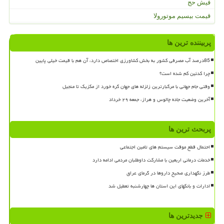
فیش حج
قیمت بیسیم موتورولا
پربیننده ترین ها
85درصد آب مصرفی کشور به بخش کشاورزی اختصاص دارد، آن هم با قیمت خیلی پایین
چرا کدئین کم شده است؟
وقتی جام جهانی با مرگبارترین زلزله های جهان گره خورد از مکزیک تا منجیل
آخرین وضعیت جاده چالوس و هراز، جمعه ۲۹ خرداد
پربحث ترین ها
احتمال قطع موقت سیستم های تامین اجتماعی
خدمات درمانی اربعین با مشارکت داوطلبان مردمی ادامه دارد
طرز نگهداری صحیح داروها در گرمای عراق
ادارات و بانکهای این استان ها چهارشنبه تعطیل شد
جدیدترین ها