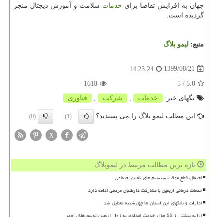
جهان به افزایش تقاضا برای
خدمات
سلامت و آموزش دیجتال منجر
گردیده است.
منبع:
لیمو بلاگ
1399/08/21
14:23:24
1618
/ 5
5.0
تگهای خبر:
خدمات
,
شركت
,
فناوری
این مطلب لیمو بلاگ را می پسندید؟
(0)
(1)
X
تازه ترین مطالب مرتبط در لیموبلاگ
احتمال قطع موقت سیستم های تامین اجتماعی
خدمات درمانی اربعین با مشارکت داوطلبان مردمی ادامه دارد
ادارات و بانکهای این استان ها چهارشنبه تعطیل شد
ارایه بیشتر از 55 هزار خدمت امدادی به زوار اربعین توسط هلال احمر