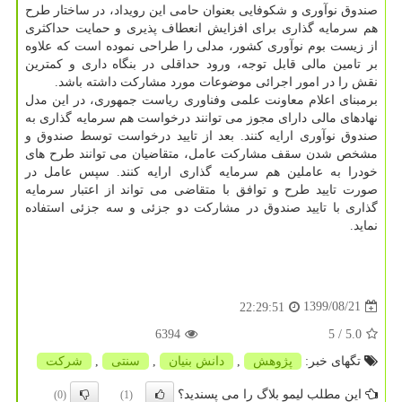
صندوق نوآوری و شکوفایی بعنوان حامی این رویداد، در ساختار طرح
هم سرمایه گذاری برای افزایش انعطاف پذیری و حمایت حداکثری
از زیست بوم نوآوری کشور، مدلی را طراحی نموده است که علاوه
بر تامین مالی قابل توجه، ورود حداقلی در بنگاه داری و کمترین
نقش را در امور اجرائی موضوعات مورد مشارکت داشته باشد.
برمبنای اعلام معاونت علمی وفناوری ریاست جمهوری، در این مدل
نهادهای مالی دارای مجوز می توانند درخواست هم سرمایه گذاری به
صندوق نوآوری ارایه کنند. بعد از تایید درخواست توسط صندوق و
مشخص شدن سقف مشارکت عامل، متقاضیان می توانند طرح های
خودرا به عاملین هم سرمایه گذاری ارایه کنند. سپس عامل در
صورت تایید طرح و توافق با متقاضی می تواند از اعتبار سرمایه
گذاری با تایید صندوق در مشارکت دو جزئی و سه جزئی استفاده
نماید.
1399/08/21
22:29:51
6394
/ 5
5.0
تگهای خبر:
پژوهش
,
دانش بنیان
,
سنتی
,
شركت
این مطلب لیمو بلاگ را می پسندید؟
(0)
(1)