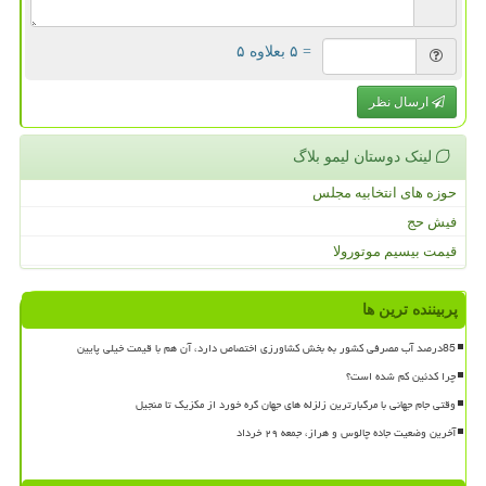
= ۵ بعلاوه ۵
ارسال نظر
لینک دوستان لیمو بلاگ
حوزه های انتخابیه مجلس
فیش حج
قیمت بیسیم موتورولا
پربیننده ترین ها
85درصد آب مصرفی کشور به بخش کشاورزی اختصاص دارد، آن هم با قیمت خیلی پایین
چرا کدئین کم شده است؟
وقتی جام جهانی با مرگبارترین زلزله های جهان گره خورد از مکزیک تا منجیل
آخرین وضعیت جاده چالوس و هراز، جمعه ۲۹ خرداد