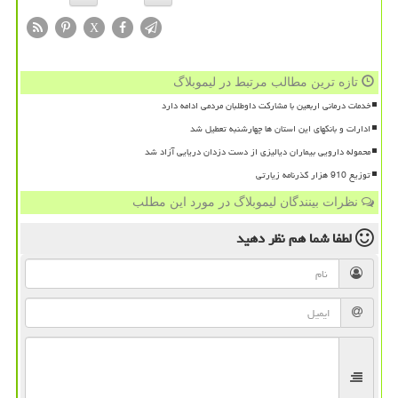
X
تازه ترین مطالب مرتبط در لیموبلاگ
خدمات درمانی اربعین با مشارکت داوطلبان مردمی ادامه دارد
ادارات و بانکهای این استان ها چهارشنبه تعطیل شد
محموله دارویی بیماران دیالیزی از دست دزدان دریایی آزاد شد
توزیع 910 هزار گذرنامه زیارتی
نظرات بینندگان لیموبلاگ در مورد این مطلب
لطفا شما هم
نظر دهید