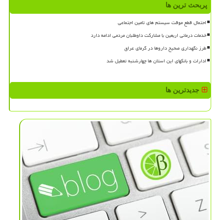
پربحث ترین ها
احتمال قطع موقت سیستم های تامین اجتماعی
خدمات درمانی اربعین با مشارکت داوطلبان مردمی ادامه دارد
طرز نگهداری صحیح داروها در گرمای عراق
ادارات و بانکهای این استان ها چهارشنبه تعطیل شد
جدیدترین ها