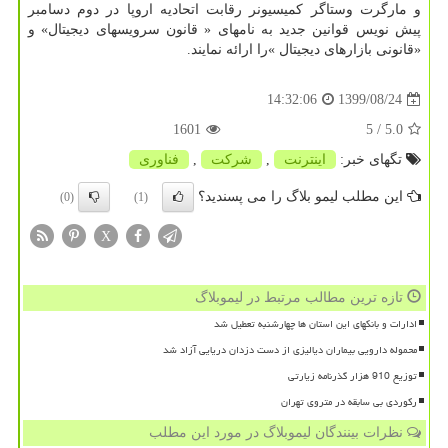
و مارگرت وستاگر کمیسیونر رقابت اتحادیه اروپا در دوم دسامبر
پیش نویس قوانین جدید به نامهای « قانون سرویسهای دیجیتال» و
«قانونی بازارهای دیجیتال »را ارائه نمایند.
1399/08/24
14:32:06
1601
/ 5
5.0
تگهای خبر:
اینترنت
,
شركت
,
فناوری
این مطلب لیمو بلاگ را می پسندید؟
(0)
(1)
X
تازه ترین مطالب مرتبط در لیموبلاگ
ادارات و بانکهای این استان ها چهارشنبه تعطیل شد
محموله دارویی بیماران دیالیزی از دست دزدان دریایی آزاد شد
توزیع 910 هزار گذرنامه زیارتی
رکوردی بی سابقه در متروی تهران
نظرات بینندگان لیموبلاگ در مورد این مطلب