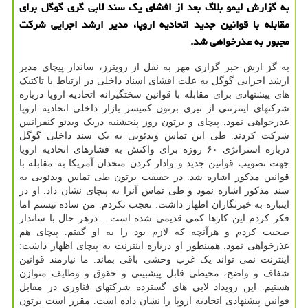
به گزارش لیمو بلاگ بعد از افشای یك سند لابی گری گوگل برای
مقابله با قوانین جدید اتحادیه اروپا، مدیر ارشد اجرایی شركت
مجبور به عذرخواهی شد.
به گز ارش خبر گزاری مهر به نقل از رویترز، ساندار پیچای مدیر
ارشد اجرایی گوگل به علت افشای اسناد داخلی در ارتباط با تاکتیک
های پیشنهادی برای مقابله با قوانین سختگیرانه اتحادیه اروپا درباره
شرکتهای اینترنتی از تیری برتون کمیسر بازار داخلی اتحادیه اروپا
عذرخواهی نمود. پیچای و برتون روز پنجشنبه دریک ویدئو کنفرانس
شرکت کردند. طی این تماس ویدئویی به یک سند داخلی گوگل
درباره استراتژی ۶۰ روزه برای واکنش به فشارهای اتحادیه اروپا
جهت تصویب قوانین جدید و وادار کردن متحدان آمریکا به مقابله با
قوانین مذکور اشاره شد. در حقیقت برتون طی تماس ویدئویی به
سند مذکور اشاره نمود و طی تماس آنرا به پیچای نشان داد. او در
اینباره به خبرنگاران اظهار داشت: تعجب نکردم. من ساده نیستم اما
فکر کردم این کارها کمی قدیمی شده است... درهر حال با ساندار
صحبت کردم و هرآنچه که لازم بود را به او گفتم. پیچای هم
عذرخواهی نمود. همینطور او درباره اینترنت به پیچای اظهار داشت:
اینترنت نمی تواند یک غرب وحشی باقی بماند. ما نیازمند قوانین
شفاف و واضح، محیطی قابل پیشبینی و حقوق و وظایف متوازن
هستیم. این رویداد لابی های گسترده شرکتهای فناوری در مقابل
قوانین پیشنهادی اتحادیه اروپا را نشان داده است. مقرر است برتون