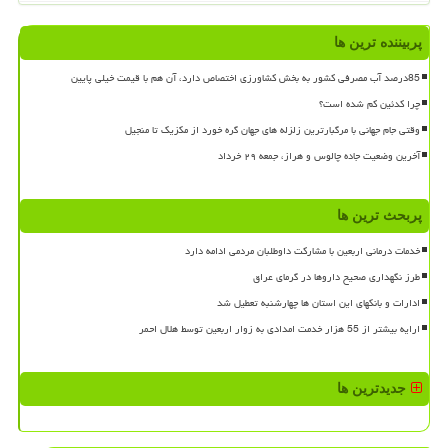
پربیننده ترین ها
85درصد آب مصرفی کشور به بخش کشاورزی اختصاص دارد، آن هم با قیمت خیلی پایین
چرا کدئین کم شده است؟
وقتی جام جهانی با مرگبارترین زلزله های جهان گره خورد از مکزیک تا منجیل
آخرین وضعیت جاده چالوس و هراز، جمعه ۲۹ خرداد
پربحث ترین ها
خدمات درمانی اربعین با مشارکت داوطلبان مردمی ادامه دارد
طرز نگهداری صحیح داروها در گرمای عراق
ادارات و بانکهای این استان ها چهارشنبه تعطیل شد
ارایه بیشتر از 55 هزار خدمت امدادی به زوار اربعین توسط هلال احمر
جدیدترین ها