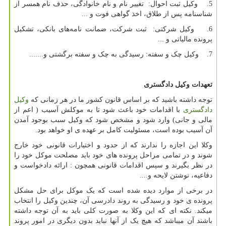
5. وکیل ثبت احوال: تغییر نام و نام خانوادگی، حذف نام همسر از
شناسنامه پس از طلاق، اخذ گواهی فوت و ...
6. وکیل شرکتی: ثبت شرکت، ضمانت نامه‌های بانکی، تشکیل
پرونده مالیاتی و ...
7. وکیل چک و سفته: رسیدگی به چک و سفته برگشتی و.......
تعهدات وکیل دادگستری
توجه داشته باشید که بر اساس قانون کشور ما در هر زمانی که
وکیل
دادگستری
با اقدامات خود باعث شود تا به موکلش آسیب ( اعم از
مالی و جانی) وارد شود و مشخص شود که وکیل سبب بوجود آمدن
آن آسیب بوده است، مسئولیت کامل بر عهده ی او خواهد بود.
وکلا این اجازه را ندارند که از حدود و اختیارات قانونی خود خارج
شوند و در تمامی مراحل پرونده های خود باید مصلحت موکل خود را
در نظر بگیرند و سپس اقدامات قانونی همچون : ارائه دادخواست و
دفاعیه، نوشتن لایحه و....
در برخی از موارد دیده شده است که یک موکل برای حل مشکل
پرونده ی خود و رسیدگی به روند دادرسی آن، چندین وکیل را انتخاب
میکند. نکته ای که این وکلا به صورت کلی باید به آن توجه داشته
باشند آن میباشد که هیچ یک از آنها نباید بدون دیگری در امور پروند