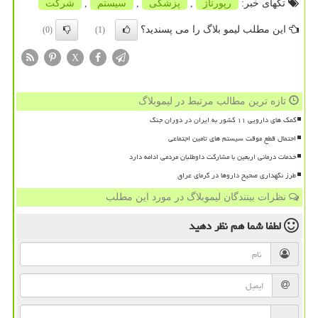
تگهای خبر:
رپورتاژ
,
پزشكی
,
سیستم
,
شركت
این مطلب لیمو بلاگ را می پسندید؟
(0)
(1)
X
تازه ترین مطالب مرتبط در لیموبلاگ
کمک های دارویی ۱۱ کشور به ایران در دوران جنگ
احتمال قطع موقت سیستم های تامین اجتماعی
خدمات درمانی اربعین با مشارکت داوطلبان مردمی ادامه دارد
طرز نگهداری صحیح داروها در گرمای عراق
نظرات بینندگان لیموبلاگ در مورد این مطلب
لطفا شما هم
نظر دهید