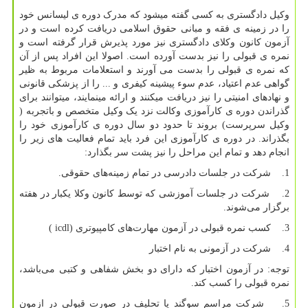
وکیل دادگستری به کسی گفته میشود که مدرک دوره ی لیسانس خود
را در زمینه ی فقه و مبانی حقوق اسلامی دریافت کرده است و در
آزمون کانون وکلای دادگستری نیز مورد پذیرش قرار گرفته است و
نمره ی قبولی را نیز بدست آورده است. اصولا این افراد پس از آن
که نمره ی قبولی را بدست می آورند و استعلامات مربوط به ظیر
گواهی عدم اعتیاد، عدم سوء پیشینه کیفری و ... را از پزشکی قانونی
و نهاد‌های امنیتی را نیز دریافت میکنند و ارائه مینمایند، میتوانند برای
گذراندن دوره ی کارآموزی وکالت نزد یک وکیل متخصص و باتجربه (
وکیل سرپرست) بروند تا حدود دو سال دوره ی کارآموزی خود را
بگذراند. در دوره ی کارآموزی این فرد باید تمام فعالیت های زیر را
انجام دهد و تمام این مراحل را نیز پشت سر بگذارد:
1. شرکت در جلسات دادرسی در تمام زمینه‌های حقوقی.
2. شرکت در جلسات آموزشی که توسط کانون وکلا یکبار در هفته
برگزار می‌شوند.
3. کسب نمره قبولی در آزمون مهارت‌های کامپیوتری (
icdl
)
4. شرکت در آزمونی به نام اختبار
توجه: در آزمون اختبار که دارای دو بخش شفاهی و کتبی می‌باشد،
نمره قبولی را کسب کند.
5. شرکت مراسم سوگند یا تحلیف در صورت قبولی در ازمون