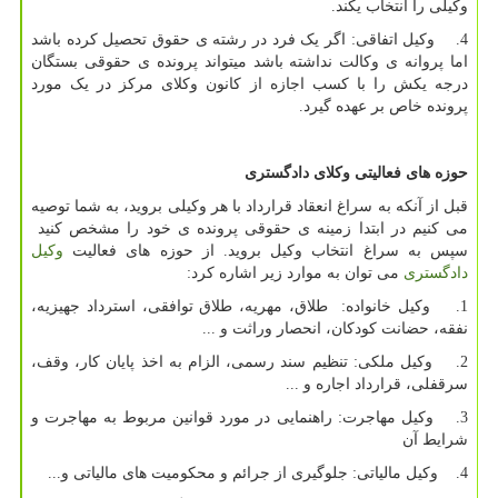
وکیلی را انتخاب یکند.
4. وکیل اتفاقی: اگر یک فرد در رشته ی حقوق تحصیل کرده باشد
اما پروانه ی وکالت نداشته باشد میتواند پرونده ی حقوقی بستگان
درجه یکش را با کسب اجازه از کانون وکلای مرکز در یک مورد
پرونده خاص بر عهده گیرد.
حوزه های فعالیتی وکلای دادگستری
قبل از آنکه به سراغ انعقاد قرارداد با هر وکیلی بروید، به شما توصیه
می کنیم در ابتدا زمینه ی حقوقی پرونده ی خود را مشخص کنید
سپس به سراغ انتخاب وکیل بروید. از حوزه های فعالیت
وکیل
دادگستری
می توان به موارد زیر اشاره کرد:
1. وکیل خانواده: طلاق، مهریه، طلاق توافقی، استرداد جهیزیه،
نفقه، حضانت کودکان، انحصار وراثت و ...
2. وکیل ملکی: تنظیم سند رسمی، الزام به اخذ پایان کار، وقف،
سرقفلی، قرارداد اجاره و ...
3. وکیل مهاجرت: راهنمایی در مورد قوانین مربوط به مهاجرت و
شرایط آن
4. وکیل مالیاتی: جلوگیری از جرائم و محکومیت های مالیاتی و...