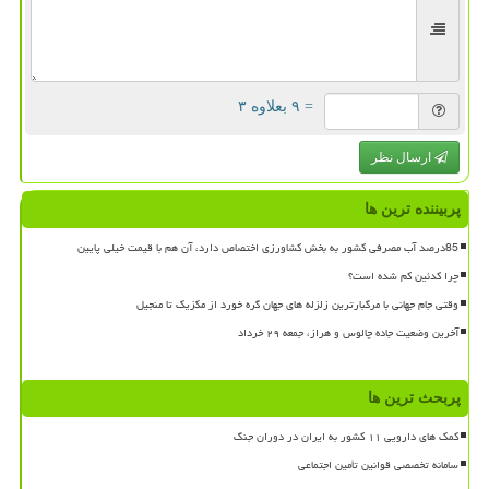
= ۹ بعلاوه ۳
ارسال نظر
پربیننده ترین ها
85درصد آب مصرفی کشور به بخش کشاورزی اختصاص دارد، آن هم با قیمت خیلی پایین
چرا کدئین کم شده است؟
وقتی جام جهانی با مرگبارترین زلزله های جهان گره خورد از مکزیک تا منجیل
آخرین وضعیت جاده چالوس و هراز، جمعه ۲۹ خرداد
پربحث ترین ها
کمک های دارویی ۱۱ کشور به ایران در دوران جنگ
سامانه تخصصی قوانین تأمین اجتماعی