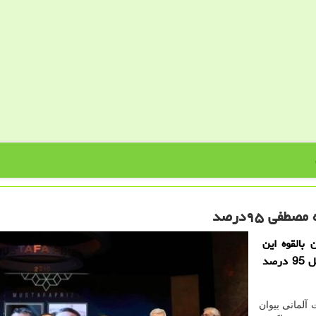
فی ۹۵درصد
بالقوه این
شركت در افراد بالای 65سال بیش از 94 درصد و دركل 95 درصد
آلمانی بیوان