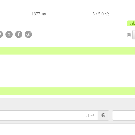
1377
/ 5
5.0
ان
X
(0)