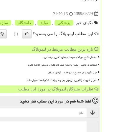
1399/08/29
21:29:16
تگهای خبر:
پزشكی
,
تولید
,
دانشگاه
,
سازم
این مطلب لیمو بلاگ را می پسندید؟
(1)
تازه ترین مطالب مرتبط در لیموبلاگ
احتمال قطع موقت سیستم های تامین اجتماعی
خدمات درمانی اربعین با مشارکت داوطلبان مردمی ادامه دارد
طرز نگهداری صحیح داروها در گرمای عراق
احراز هویت زائرین اربعین برای دریافت گذرنامه تسهیل شد
نظرات بینندگان لیموبلاگ در مورد این مطلب
لطفا شما هم
در مورد این مطلب
نظر دهید