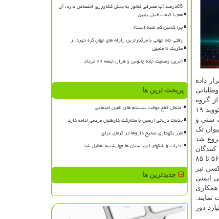
85درصد آب مصرفی کشور به بخش کشاورزی اختصاص دارد، آن
هم با قیمت خیلی پایین
چرا کدئین کم شده است؟
وقتی جام جهانی با مرگبارترین زلزله های جهان گره خورد از
مکزیک تا منجیل
آخرین وضعیت جاده چالوس و هراز، جمعه ۲۹ خرداد
ار داده
 مربوط به داوطلبانی
پربحث ترین ها
ی ۱۷۰ مورد ابتلاء به کووید ۱۹ ارزیابی شد که ۱۶۲ نفر آنها از گروه
احتمال قطع موقت سیستم های تامین اجتماعی
پلاسیبو بودند و فقط ۸ نفر از داوطلبان دریافت کننده واکسن به کووید ۱۹ مبتلا شدند. همین طور در این آزمایش بالینی ۱۰ مورد شدید کووید ۱۹
خدمات درمانی اربعین با مشارکت داوطلبان مردمی ادامه دارد
لف سنی و
نیه شرکت بیوان تک
طرز نگهداری صحیح داروها در گرمای عراق
حد از ۲۷ جولای با حضور ۴۳ هزار و ۶۶۱ داوطلب شروع شد
ادارات و بانکهای این استان ها چهارشنبه تعطیل شد
ت کنندگان جهانی و ۳۰ درصد از شرکت کنندگان
آمریکایی از لحاظ نژادی و قومیتی زمینه ای متنوع داشتند. همین طور ۴۱ درصد از داوطلبان جهانی و ۴۵ درصد از داوطلبان آمریکایی بین ۵۶ تا ۸۵
کسن نیز
جدیدترین ها
انی ایمنی
واکسن همکاری
نمایند.
ینی می شود در ۲۰۲۰ میلادی ۵۰ میلیون دوز از این واکسن و تا اختتام ۲۰۲۱ میلادی ۱.۳ میلیارد دوز