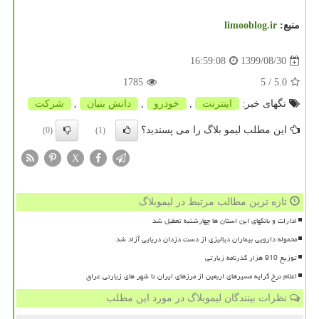
منبع:
limooblog.ir
1399/08/30
16:59:08
1785
/ 5
5.0
تگهای خبر:
اینترنت
,
خودرو
,
دانش بنیان
,
شركت
این مطلب لیمو بلاگ را می پسندید؟
(0)
(1)
X
تازه ترین مطالب مرتبط در لیموبلاگ
ادارات و بانکهای این استان ها چهارشنبه تعطیل شد
محموله دارویی بیماران دیالیزی از دست دزدان دریایی آزاد شد
توزیع 910 هزار گذرنامه زیارتی
اعلام نرخ کرایه مسیرهای اربعین از مرزهای ایران تا شهر های زیارتی عراق
نظرات بینندگان لیموبلاگ در مورد این مطلب