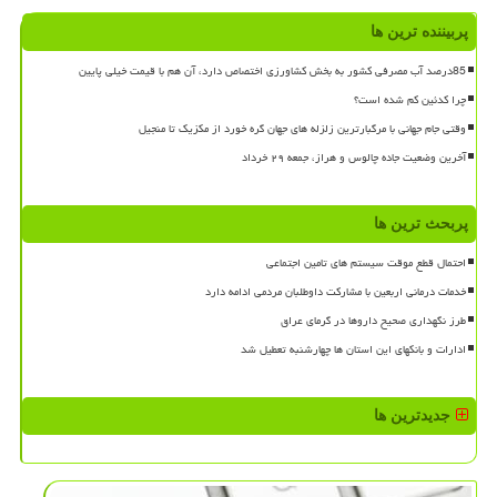
پربیننده ترین ها
85درصد آب مصرفی کشور به بخش کشاورزی اختصاص دارد، آن هم با قیمت خیلی پایین
چرا کدئین کم شده است؟
وقتی جام جهانی با مرگبارترین زلزله های جهان گره خورد از مکزیک تا منجیل
آخرین وضعیت جاده چالوس و هراز، جمعه ۲۹ خرداد
پربحث ترین ها
احتمال قطع موقت سیستم های تامین اجتماعی
خدمات درمانی اربعین با مشارکت داوطلبان مردمی ادامه دارد
طرز نگهداری صحیح داروها در گرمای عراق
ادارات و بانکهای این استان ها چهارشنبه تعطیل شد
جدیدترین ها