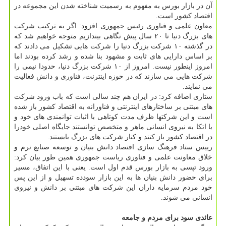
آن در بازار بورس به مفهوم به رسمیت شناخته شدن این مجموعه در
اقتصاد کشور است.
معاون علمی و فناوری رئیس جمهوری افزود: اگر به ترکیب شرکت
های بزرگ دنیا تا ۲۰ سال پیش نگاهی بیندازیم متوجه خواهیم شد که
در گذشته ۱۰ شرکت بزرگ دنیا را شرکت هایی تشکیل می دادند که
بر اساس دارایی های ثابت و مشهود بنا شده و رشد کرده بودند اما
امروز اینطور نیست. امروز از ۱۰ شرکت بزرگ دنیا، حدودا نیمی را
شرکت هایی می سازند که در حوزه اینترنت، فناوری و دانش فعالیت
می نمایند.
ستاری اضافه کرد: در ایران هم چند سالی است که باب ورود شرکت
های مبتنی بر ساختارهای اینترنتی و فناورانه به اقتصاد کشور باز شده
است و این شرکتها ظرف مدت کوتاهی با اثبات توانمندی های خود و
با اتکا به نیروی انسانی ماهر و متخصص توانستند جایگاه اصلی خودرا
در اقتصاد کشور باز کنند و کنار شرکت های بزرگ بایستند.
رییس ستاد فرهنگ سازی اقتصاد دانش بنیان و توسعه صنایع نرم و
خلاق معاونت علمی و فناوری ریاست جمهوری همین طور بیان کرد:
ورود تپسی به بازار بورس قدم اول است. یعنی با این اتفاق، مسیر
برای حضور دانش بنیان ها به این بازار سودده تسهیل و از این پس
خود مردم سرمایه داران این شرکت های مبتنی بر دانش و نیروی
انسانی می شوند.
عائدی سود برای مردم و جامعه