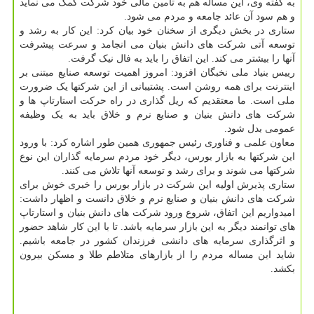
به گفته وی، این مساله هم به تامین مالی خود شرکت کمک می نماید
و هم سود آن عائد جامعه و مردم می شود.
ستاری در بخش دیگری از سخنان خود بیان کرد: این کار به رشد و
توسعه آتی شرکت های دانش بنیان می انجامد و سرعت پیشرفت
آنها را بیشتر می کند. این اتفاق را باید به فال نیک گرفت.
رییس بنیاد ملی نخبگان افزود: امروز اهمیت توسعه صنایع مبتنی بر
اینترنت برای همه روشن است. پشتیبانی از این شرکتها یک ضرورت
ملی است. ما معتقدیم که ریل گذاری در راه حرکت استارتاپ ها و
شرکت های دانش بنیان و صنایع نرم و خلاق باید به یک وظیفه
عمومی بدل شود.
معاون علمی و فناوری رئیس جمهوری همین طور اشاره کرد: با ورود
این شرکتها به بازار بورس، دیگر خود مردم سرمایه گذاران این نوع
شرکتها می شوند و برای رشد و توسعه آنها تلاش می کنند.
ستاری پذیرش اولیه این شرکت در بازار بورس را خبری خوش برای
شرکت های دانش بنیان و صنایع نرم و خلاق دانست و اظهار داشت:
امیدواریم این اتفاق، شروع ورود شرکت های دانش بنیان و استارتاپ
های توانمند دیگر به این بازار سرمایه باشد. تا با این کار شاهد حضور
و اثرگذاری سرمایه های دانشی فرزندان کشور در جامعه باشیم.
شاید این مساله مردم را از بازارهای متلاطم طلا و مسکن بیرون
بکشد.